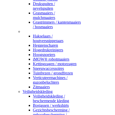
Drukspuiten /
nevelspuiten
Grasmaaiers /
mulchmaaiers
Grastrimmers / kantenmaaiers
/ bosmaaiers
_
Hakselaars /
houtversnipperaars
Heggenscharen
Hogedrukreinigers
Hoogsnoeiers
iMOW® robotmaaiers
Kettingzagen / motorzagen
Sneeuwaccessoires
Tuinfrezen / grondfrezen
Verticuteermachines /
gazonbeluchters
Zitmaaiers
Veiligheidskleding
Veiligheidskleding /
beschermende kleding
Bosjassen / werkshirts
Gezichtsbescherming /
gehoorbescherming /