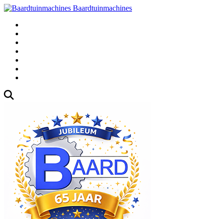
Baardtuinmachines
Fabrieksweg 3, 1271 AK Huizen
035-5235000
Gebruikte
Over Ons
Afspraak
Blog
Contact