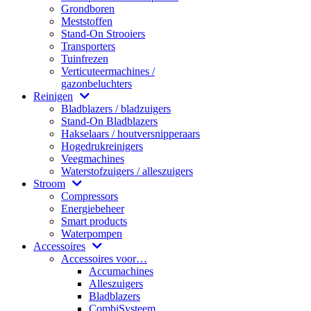
Grondboren
Meststoffen
Stand-On Strooiers
Transporters
Tuinfrezen
Verticuteermachines /
gazonbeluchters
Reinigen
Bladblazers / bladzuigers
Stand-On Bladblazers
Hakselaars / houtversnipperaars
Hogedrukreinigers
Veegmachines
Waterstofzuigers / alleszuigers
Stroom
Compressors
Energiebeheer
Smart products
Waterpompen
Accessoires
Accessoires voor…
Accumachines
Alleszuigers
Bladblazers
CombiSysteem