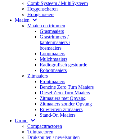
CombiSysteem / MultiSysteem
Heggenscharen
Hoogsnoeiers
Maaien
Maaien en trimmen
Grasmaaiers
Grastrimmers /
kantenmaaiers /
bosmaaiers
Loopmaaiers
Mulchmaaiers
Radiografisch gestuurde
Robotmaaiers
Zitmaaiers
Frontmaaiers
Benzine Zero Turn Maaiers
Diesel Zero Turn Maaiers
Zitmaaiers met Opvang
Zitmaaiers zonder Opvang
Ruwterrein zitmaaiers
Stand-On Maaiers
Grond
Compacttractoren
Tuintractoren
Drukspuiten / nevelspuiten