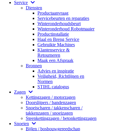
Service
Diensten
Productaanvraag
Servicebeurten en reparaties
Winteronderhoudsbeurt
Winteronderhoud Robotmaaier
Productinstallatie
Haal en Breng Service
Gebruikte Machines
Klantenservice &
Retourneren
Maak een Afspraak
Bronnen
Advies en inspiratie
Veiligheid, Richtlijnen en
Normen
STIHL catalogus
Zagen
Kettingzagen / motorzagen
Doorslijpers / bandenzagen
Snoeischaren / takkenscharen /
takkenzagen / snoeizagen
Steenkettingzagen / betonkettingzagen
Snoeien
Bijlen / bosbouwgereedschap