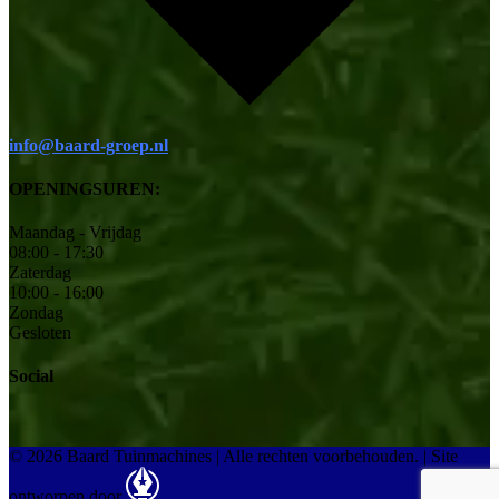
info@baard-groep.nl
OPENINGSUREN:
Maandag - Vrijdag
08:00 - 17:30
Zaterdag
10:00 - 16:00
Zondag
Gesloten
Social
© 2026 Baard Tuinmachines | Alle rechten voorbehouden.
|
Site
ontworpen door