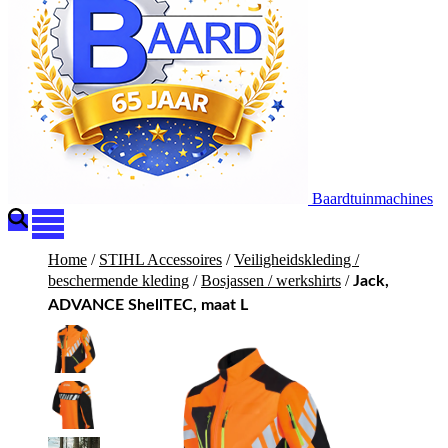
Baardtuinmachines
Home
/
STIHL Accessoires
/
Veiligheidskleding /
beschermende kleding
/
Bosjassen / werkshirts
/
Jack,
ADVANCE ShellTEC, maat L