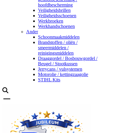
hoofdbescherming
Veiligheidsbrillen
Veiligheidsschoenen
Werkbroeken
Werkhandschoenen
Ander
Schoonmaakmiddelen
Brandstoffen / oliën /
smeermiddelen /
reinigingsmiddelen
Draaggordel / Bosbouwgordel /
Beugel / Stootkussen
Jerrycans / vulsystemen
Motorolie / kettingzaagolie
STIHL Kits