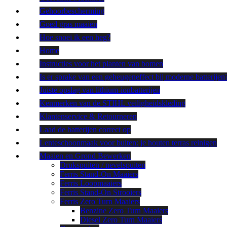
Gehoorbescherming
Goed gras maaien
Hoe snoei ik een heg?
Home
Instructies voor het planten van bomen
Is er sprake van een geheugeneffect bij moderne batterijen
Juiste opslag van lithium-ionbatterijen
Kenmerken van de STIHL veiligheidskleding
Klantenservice & Retourneren
Laad de batterijen correct op
Lenteschoonmaak voor buiten: je houten terras reinigen
Maaien en Grond Bewerken
Drukspuiten / nevelspuiten
Ferris Stand-On Maaiers
Ferris Loopmaaiers
Ferris Stand-On Strooiers
Ferris Zero Turn Maaiers
Benzine Zero Turn Maaiers
Diesel Zero Turn Maaiers