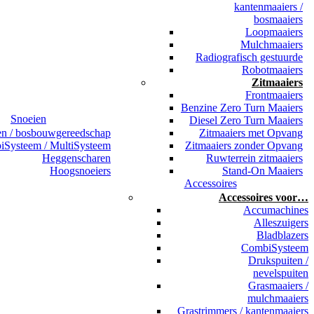
kantenmaaiers /
bosmaaiers
Loopmaaiers
Mulchmaaiers
Radiografisch gestuurde
Robotmaaiers
Zitmaaiers
Frontmaaiers
Benzine Zero Turn Maaiers
Snoeien
Diesel Zero Turn Maaiers
en / bosbouwgereedschap
Zitmaaiers met Opvang
Systeem / MultiSysteem
Zitmaaiers zonder Opvang
Heggenscharen
Ruwterrein zitmaaiers
Hoogsnoeiers
Stand-On Maaiers
Accessoires
Accessoires voor…
Accumachines
Alleszuigers
Bladblazers
CombiSysteem
Drukspuiten /
nevelspuiten
Grasmaaiers /
mulchmaaiers
Grastrimmers / kantenmaaiers