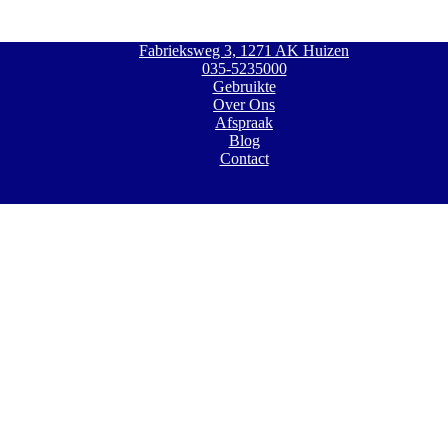
Fabrieksweg 3, 1271 AK Huizen
035-5235000
Gebruikte
Over Ons
Afspraak
Blog
Contact