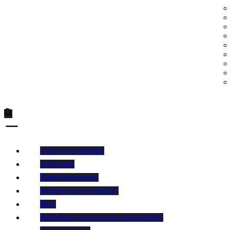
Advies en inspiratie
Afrekenen
Batterijonderhoud
Bedankt voor je bericht!
Blog
Buitenkant van het huis schoonmaken