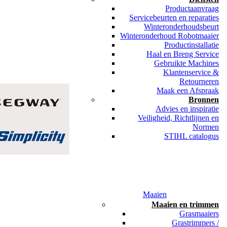
Productaanvraag
Servicebeurten en reparaties
Winteronderhoudsbeurt
Winteronderhoud Robotmaaier
Productinstallatie
Haal en Breng Service
Gebruikte Machines
Klantenservice &
Retourneren
Maak een Afspraak
Bronnen
Advies en inspiratie
Veiligheid, Richtlijnen en
Normen
STIHL catalogus
Maaien
Maaien en trimmen
Grasmaaiers
Grastrimmers /