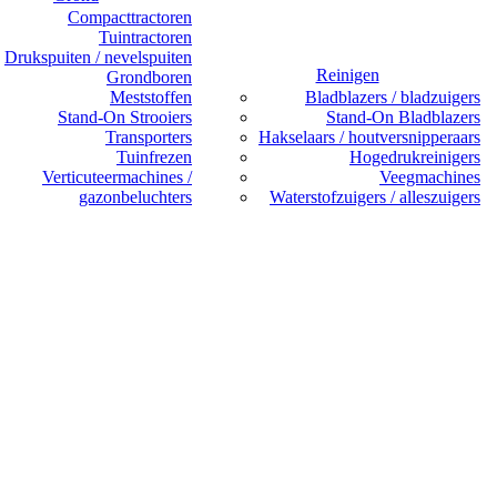
Compacttractoren
Tuintractoren
Drukspuiten / nevelspuiten
Reinigen
Grondboren
Meststoffen
Bladblazers / bladzuigers
Stand-On Strooiers
Stand-On Bladblazers
Transporters
Hakselaars / houtversnipperaars
Tuinfrezen
Hogedrukreinigers
Verticuteermachines /
Veegmachines
gazonbeluchters
Waterstofzuigers / alleszuigers