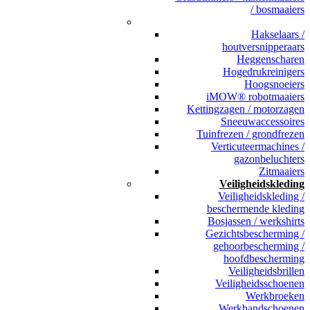
/ bosmaaiers
_
Hakselaars /
houtversnipperaars
Heggenscharen
Hogedrukreinigers
Hoogsnoeiers
iMOW® robotmaaiers
Kettingzagen / motorzagen
Sneeuwaccessoires
Tuinfrezen / grondfrezen
Verticuteermachines /
gazonbeluchters
Zitmaaiers
Veiligheidskleding
Veiligheidskleding /
beschermende kleding
Bosjassen / werkshirts
Gezichtsbescherming /
gehoorbescherming /
hoofdbescherming
Veiligheidsbrillen
Veiligheidsschoenen
Werkbroeken
Werkhandschoenen