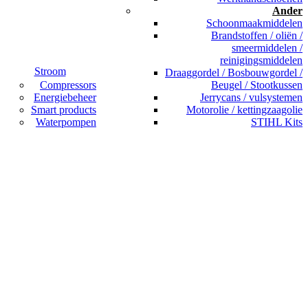
Ander
Schoonmaakmiddelen
Brandstoffen / oliën /
smeermiddelen /
reinigingsmiddelen
Stroom
Draaggordel / Bosbouwgordel /
Compressors
Beugel / Stootkussen
Energiebeheer
Jerrycans / vulsystemen
Smart products
Motorolie / kettingzaagolie
Waterpompen
STIHL Kits