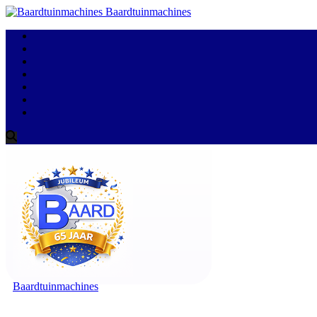
Baardtuinmachines
Baardtuinmachines