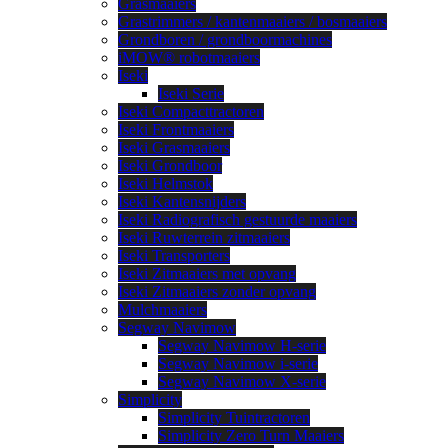
Grasmaaiers
Grastrimmers / kantenmaaiers / bosmaaiers
Grondboren / grondboormachines
iMOW® robotmaaiers
Iseki
Iseki Serie
Iseki Compacttractoren
Iseki Frontmaaiers
Iseki Grasmaaiers
Iseki Grondboor
Iseki Helmstok
Iseki Kantensnijders
Iseki Radiografisch gestuurde maaiers
Iseki Ruwterrein zitmaaiers
Iseki Transporters
Iseki Zitmaaiers met opvang
Iseki Zitmaaiers zonder opvang
Mulchmaaiers
Segway Navimow
Segway Navimow H-serie
Segway Navimow i-serie
Segway Navimow X-serie
Simplicity
Simplicity Tuintractoren
Simplicity Zero Turn Maaiers