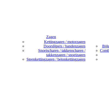
Zagen
Kettingzagen / motorzagen
Doorslijpers / bandenzagen
Bijl
Snoeischaren / takkenscharen /
Combi
takkenzagen / snoeizagen
Steenkettingzagen / betonkettingzagen