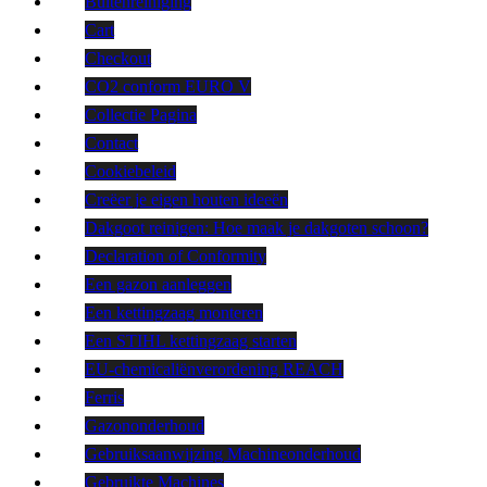
Buitenreiniging
Cart
Checkout
CO2 conform EURO V
Collectie Pagina
Contact
Cookiebeleid
Creëer je eigen houten ideeën
Dakgoot reinigen: Hoe maak je dakgoten schoon?
Declaration of Conformity
Een gazon aanleggen
Een kettingzaag monteren
Een STIHL kettingzaag starten
EU-chemicaliënverordening REACH
Ferris
Gazononderhoud
Gebruiksaanwijzing Machineonderhoud
Gebruikte Machines