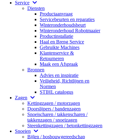
Service
Diensten
Productaanvraag
Servicebeurten en reparaties
Winteronderhoudsbeurt
Winteronderhoud Robotmaaier
Productinstallatie
Haal en Breng Service
Gebruikte Machines
Klantenservice &
Retourneren
Maak een Afspraak
Bronnen
Advies en inspiratie
Veiligheid, Richtlijnen en
Normen
STIHL catalogus
Zagen
Kettingzagen / motorzagen
Doorslijpers / bandenzagen
Snoeischaren / takkenscharen /
takkenzagen / snoeizagen
Steenkettingzagen / betonkettingzagen
Snoeien
Bijlen / bosbouwgereedschap