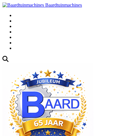
Baardtuinmachines
Fabrieksweg 3, 1271 AK Huizen
035-5235000
Gebruikte
Over Ons
Afspraak
Blog
Contact