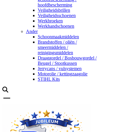
hoofdbescherming
Veiligheidsbrillen
Veiligheidsschoenen
Werkbroeken
Werkhandschoenen
Ander
Schoonmaakmiddelen
Brandstoffen / oliën /
smeermiddelen /
reinigingsmiddelen
Draaggordel / Bosbouwgordel /
Beugel / Stootkussen
Jerrycans / vulsystemen
Motorolie / kettingzaagolie
STIHL Kits