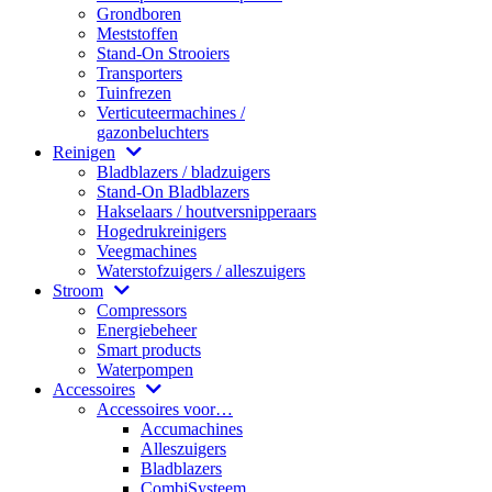
Grondboren
Meststoffen
Stand-On Strooiers
Transporters
Tuinfrezen
Verticuteermachines /
gazonbeluchters
Reinigen
Bladblazers / bladzuigers
Stand-On Bladblazers
Hakselaars / houtversnipperaars
Hogedrukreinigers
Veegmachines
Waterstofzuigers / alleszuigers
Stroom
Compressors
Energiebeheer
Smart products
Waterpompen
Accessoires
Accessoires voor…
Accumachines
Alleszuigers
Bladblazers
CombiSysteem