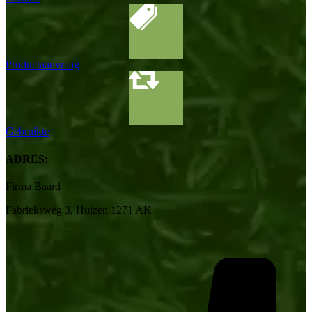
Productaanvraag
Gebruikte
ADRES:
Firma Baard
Fabrieksweg 3, Huizen 1271 AK