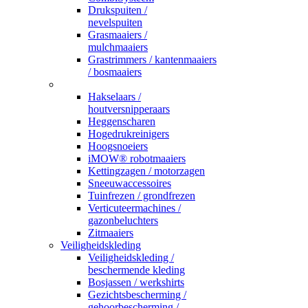
Drukspuiten /
nevelspuiten
Grasmaaiers /
mulchmaaiers
Grastrimmers / kantenmaaiers
/ bosmaaiers
_
Hakselaars /
houtversnipperaars
Heggenscharen
Hogedrukreinigers
Hoogsnoeiers
iMOW® robotmaaiers
Kettingzagen / motorzagen
Sneeuwaccessoires
Tuinfrezen / grondfrezen
Verticuteermachines /
gazonbeluchters
Zitmaaiers
Veiligheidskleding
Veiligheidskleding /
beschermende kleding
Bosjassen / werkshirts
Gezichtsbescherming /
gehoorbescherming /