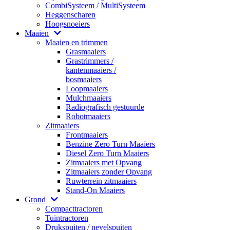
CombiSysteem / MultiSysteem
Heggenscharen
Hoogsnoeiers
Maaien
Maaien en trimmen
Grasmaaiers
Grastrimmers /
kantenmaaiers /
bosmaaiers
Loopmaaiers
Mulchmaaiers
Radiografisch gestuurde
Robotmaaiers
Zitmaaiers
Frontmaaiers
Benzine Zero Turn Maaiers
Diesel Zero Turn Maaiers
Zitmaaiers met Opvang
Zitmaaiers zonder Opvang
Ruwterrein zitmaaiers
Stand-On Maaiers
Grond
Compacttractoren
Tuintractoren
Drukspuiten / nevelspuiten