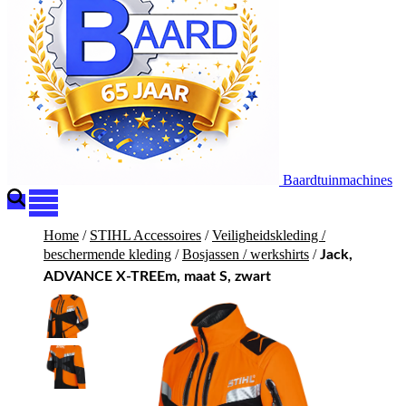
Baardtuinmachines
Home
/
STIHL Accessoires
/
Veiligheidskleding /
beschermende kleding
/
Bosjassen / werkshirts
/
Jack,
ADVANCE X-TREEm, maat S, zwart