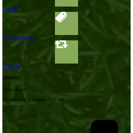
Contact
Productaanvraag
Gebruikte
ADRES:
Firma Baard
Fabrieksweg 3, Huizen 1271 AK