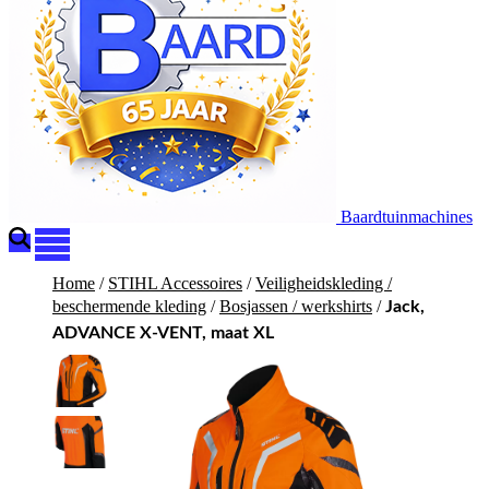
Baardtuinmachines
Home
/
STIHL Accessoires
/
Veiligheidskleding /
beschermende kleding
/
Bosjassen / werkshirts
/
Jack,
ADVANCE X-VENT, maat XL