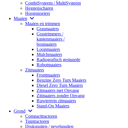
CombiSysteem / MultiSysteem
Heggenscharen
Hoogsnoeiers
Maaien
Maaien en trimmen
Grasmaaiers
Grastrimmers /
kantenmaaiers /
bosmaaiers
Loopmaaiers
Mulchmaaiers
Radiografisch gestuurde
Robotmaaiers
Zitmaaiers
Frontmaaiers
Benzine Zero Turn Maaiers
Diesel Zero Turn Maaiers
Zitmaaiers met Opvang
Zitmaaiers zonder Opvang
Ruwterrein zitmaaiers
Stand-On Maaiers
Grond
Compacttractoren
Tuintractoren
Drukspuiten / nevelspuiten