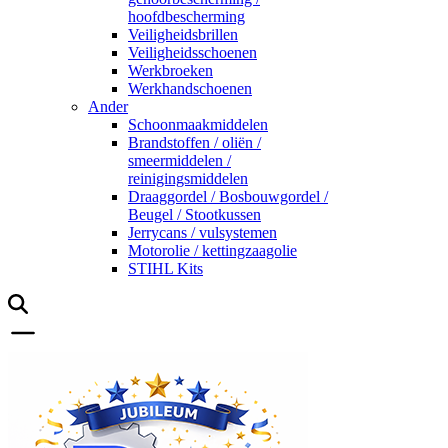
hoofdbescherming
Veiligheidsbrillen
Veiligheidsschoenen
Werkbroeken
Werkhandschoenen
Ander
Schoonmaakmiddelen
Brandstoffen / oliën /
smeermiddelen /
reinigingsmiddelen
Draaggordel / Bosbouwgordel /
Beugel / Stootkussen
Jerrycans / vulsystemen
Motorolie / kettingzaagolie
STIHL Kits