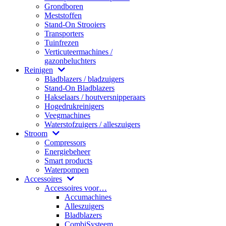
Grondboren
Meststoffen
Stand-On Strooiers
Transporters
Tuinfrezen
Verticuteermachines /
gazonbeluchters
Reinigen
Bladblazers / bladzuigers
Stand-On Bladblazers
Hakselaars / houtversnipperaars
Hogedrukreinigers
Veegmachines
Waterstofzuigers / alleszuigers
Stroom
Compressors
Energiebeheer
Smart products
Waterpompen
Accessoires
Accessoires voor…
Accumachines
Alleszuigers
Bladblazers
CombiSysteem