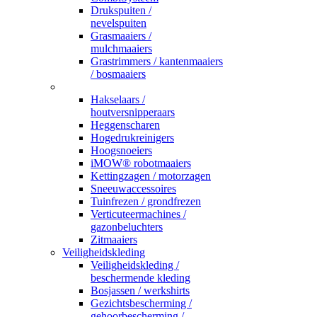
Drukspuiten /
nevelspuiten
Grasmaaiers /
mulchmaaiers
Grastrimmers / kantenmaaiers
/ bosmaaiers
_
Hakselaars /
houtversnipperaars
Heggenscharen
Hogedrukreinigers
Hoogsnoeiers
iMOW® robotmaaiers
Kettingzagen / motorzagen
Sneeuwaccessoires
Tuinfrezen / grondfrezen
Verticuteermachines /
gazonbeluchters
Zitmaaiers
Veiligheidskleding
Veiligheidskleding /
beschermende kleding
Bosjassen / werkshirts
Gezichtsbescherming /
gehoorbescherming /