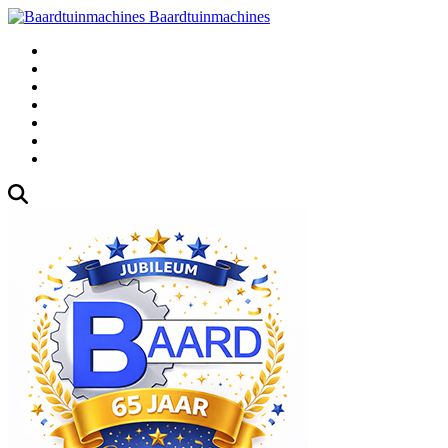
Baardtuinmachines
Fabrieksweg 3, 1271 AK Huizen
035-5235000
Gebruikte
Over Ons
Afspraak
Blog
Contact