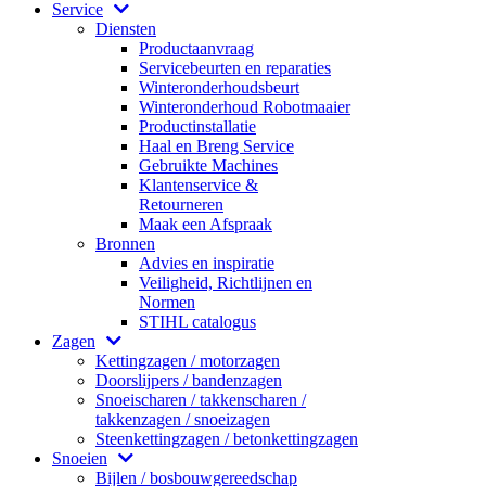
Service
Diensten
Productaanvraag
Servicebeurten en reparaties
Winteronderhoudsbeurt
Winteronderhoud Robotmaaier
Productinstallatie
Haal en Breng Service
Gebruikte Machines
Klantenservice &
Retourneren
Maak een Afspraak
Bronnen
Advies en inspiratie
Veiligheid, Richtlijnen en
Normen
STIHL catalogus
Zagen
Kettingzagen / motorzagen
Doorslijpers / bandenzagen
Snoeischaren / takkenscharen /
takkenzagen / snoeizagen
Steenkettingzagen / betonkettingzagen
Snoeien
Bijlen / bosbouwgereedschap