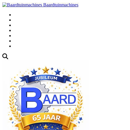
Baardtuinmachines
Fabrieksweg 3, 1271 AK Huizen
035-5235000
Gebruikte
Over Ons
Afspraak
Blog
Contact