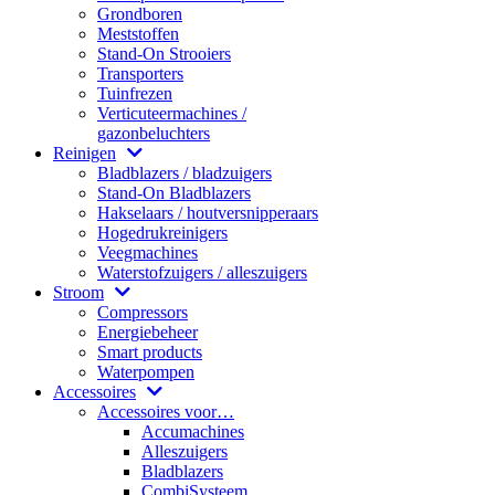
Grondboren
Meststoffen
Stand-On Strooiers
Transporters
Tuinfrezen
Verticuteermachines /
gazonbeluchters
Reinigen
Bladblazers / bladzuigers
Stand-On Bladblazers
Hakselaars / houtversnipperaars
Hogedrukreinigers
Veegmachines
Waterstofzuigers / alleszuigers
Stroom
Compressors
Energiebeheer
Smart products
Waterpompen
Accessoires
Accessoires voor…
Accumachines
Alleszuigers
Bladblazers
CombiSysteem