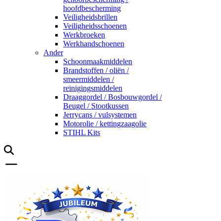
hoofdbescherming
Veiligheidsbrillen
Veiligheidsschoenen
Werkbroeken
Werkhandschoenen
Ander
Schoonmaakmiddelen
Brandstoffen / oliën /
smeermiddelen /
reinigingsmiddelen
Draaggordel / Bosbouwgordel /
Beugel / Stootkussen
Jerrycans / vulsystemen
Motorolie / kettingzaagolie
STIHL Kits