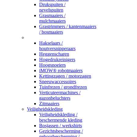
Drukspuiten /
nevelspuiten
Grasmaaiers /
mulchmaaiers
Grastrimmers / kantenmaaiers
/ bosmaaiers
_
Hakselaars /
houtversnipperaars
Heggenscharen
Hogedrukreinigers
Hoogsnoeiers
iMOW® robotmaaiers
Kettingzagen / motorzagen
Sneeuwaccessoires
Tuinfrezen / grondfrezen
Verticuteermachines /
gazonbeluchters
Zitmaaiers
Veiligheidskleding
Veiligheidskleding /
beschermende kleding
Bosjassen / werkshirts
Gezichtsbescherming /
gehoorbescherming /