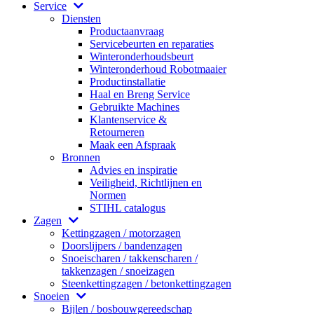
Service
Diensten
Productaanvraag
Servicebeurten en reparaties
Winteronderhoudsbeurt
Winteronderhoud Robotmaaier
Productinstallatie
Haal en Breng Service
Gebruikte Machines
Klantenservice &
Retourneren
Maak een Afspraak
Bronnen
Advies en inspiratie
Veiligheid, Richtlijnen en
Normen
STIHL catalogus
Zagen
Kettingzagen / motorzagen
Doorslijpers / bandenzagen
Snoeischaren / takkenscharen /
takkenzagen / snoeizagen
Steenkettingzagen / betonkettingzagen
Snoeien
Bijlen / bosbouwgereedschap