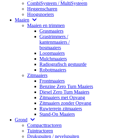
CombiSysteem / MultiSysteem
Heggenscharen
Hoogsnoeiers
Maaien
Maaien en trimmen
Grasmaaiers
Grastrimmers /
kantenmaaiers /
bosmaaiers
Loopmaaiers
Mulchmaaiers
Radiografisch gestuurde
Robotmaaiers
Zitmaaiers
Frontmaaiers
Benzine Zero Turn Maaiers
Diesel Zero Turn Maaiers
Zitmaaiers met Opvang
Zitmaaiers zonder Opvang
Ruwterrein zitmaaiers
Stand-On Maaiers
Grond
Compacttractoren
Tuintractoren
Drukspuiten / nevelspuiten