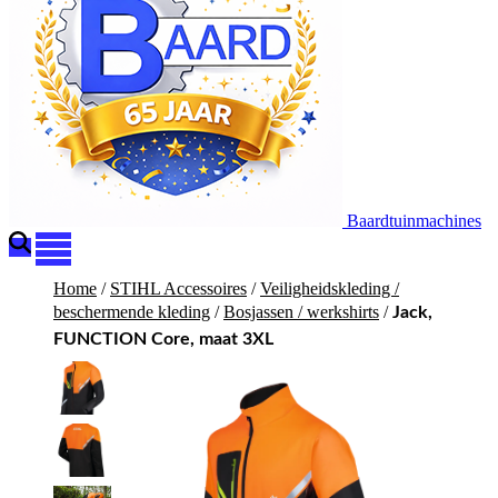
Baardtuinmachines
Home
/
STIHL Accessoires
/
Veiligheidskleding /
beschermende kleding
/
Bosjassen / werkshirts
/
Jack,
FUNCTION Core, maat 3XL