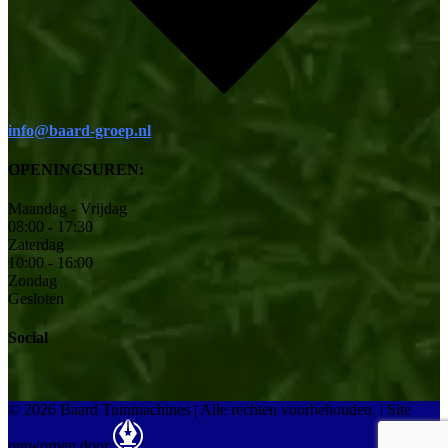
info@baard-groep.nl
OPENINGSUREN:
Maandag - Vrijdag
08:00 - 17:30
Zaterdag
10:00 - 16:00
Zondag
Gesloten
Social
© 2026 Baard Tuinmachines | Alle rechten voorbehouden.
|
Site
ontworpen door