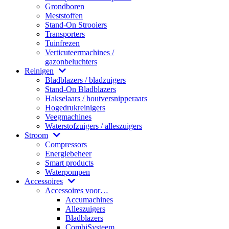
Grondboren
Meststoffen
Stand-On Strooiers
Transporters
Tuinfrezen
Verticuteermachines /
gazonbeluchters
Reinigen
Bladblazers / bladzuigers
Stand-On Bladblazers
Hakselaars / houtversnipperaars
Hogedrukreinigers
Veegmachines
Waterstofzuigers / alleszuigers
Stroom
Compressors
Energiebeheer
Smart products
Waterpompen
Accessoires
Accessoires voor…
Accumachines
Alleszuigers
Bladblazers
CombiSysteem