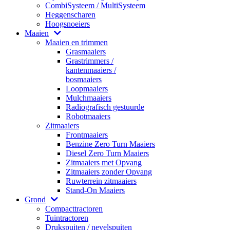
CombiSysteem / MultiSysteem
Heggenscharen
Hoogsnoeiers
Maaien
Maaien en trimmen
Grasmaaiers
Grastrimmers /
kantenmaaiers /
bosmaaiers
Loopmaaiers
Mulchmaaiers
Radiografisch gestuurde
Robotmaaiers
Zitmaaiers
Frontmaaiers
Benzine Zero Turn Maaiers
Diesel Zero Turn Maaiers
Zitmaaiers met Opvang
Zitmaaiers zonder Opvang
Ruwterrein zitmaaiers
Stand-On Maaiers
Grond
Compacttractoren
Tuintractoren
Drukspuiten / nevelspuiten