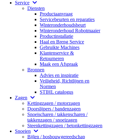
Service
Diensten
Productaanvraag
Servicebeurten en reparaties
Winteronderhoudsbeurt
Winteronderhoud Robotmaaier
Productinstallatie
Haal en Breng Service
Gebruikte Machines
Klantenservice &
Retourneren
Maak een Afspraak
Bronnen
Advies en inspiratie
Veiligheid, Richtlijnen en
Normen
STIHL catalogus
Zagen
Kettingzagen / motorzagen
Doorslijpers / bandenzagen
Snoeischaren / takkenscharen /
takkenzagen / snoeizagen
Steenkettingzagen / betonkettingzagen
Snoeien
Bijlen / bosbouwgereedschap