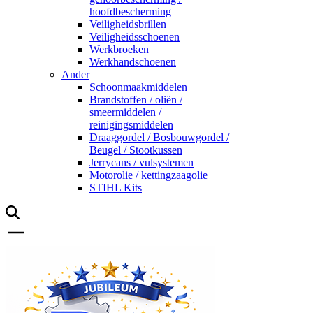
hoofdbescherming
Veiligheidsbrillen
Veiligheidsschoenen
Werkbroeken
Werkhandschoenen
Ander
Schoonmaakmiddelen
Brandstoffen / oliën /
smeermiddelen /
reinigingsmiddelen
Draaggordel / Bosbouwgordel /
Beugel / Stootkussen
Jerrycans / vulsystemen
Motorolie / kettingzaagolie
STIHL Kits