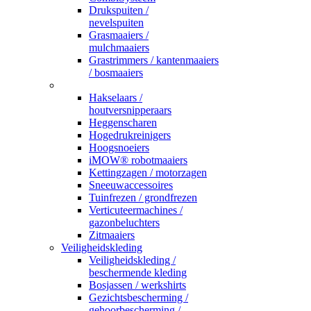
Drukspuiten /
nevelspuiten
Grasmaaiers /
mulchmaaiers
Grastrimmers / kantenmaaiers
/ bosmaaiers
_
Hakselaars /
houtversnipperaars
Heggenscharen
Hogedrukreinigers
Hoogsnoeiers
iMOW® robotmaaiers
Kettingzagen / motorzagen
Sneeuwaccessoires
Tuinfrezen / grondfrezen
Verticuteermachines /
gazonbeluchters
Zitmaaiers
Veiligheidskleding
Veiligheidskleding /
beschermende kleding
Bosjassen / werkshirts
Gezichtsbescherming /
gehoorbescherming /