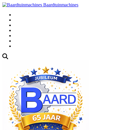
Baardtuinmachines
Fabrieksweg 3, 1271 AK Huizen
035-5235000
Gebruikte
Over Ons
Afspraak
Blog
Contact