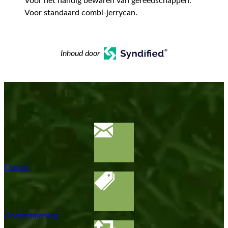
Voor het handig bewaren van gereedschappen.
Voor standaard combi-jerrycan.
Inhoud door
Contact
Productaanvraag