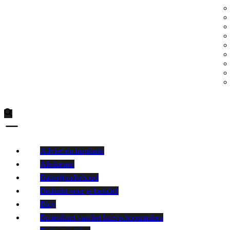
Advies en inspiratie
Afrekenen
Batterijonderhoud
Bedankt voor je bericht!
Blog
Buitenkant van het huis schoonmaken