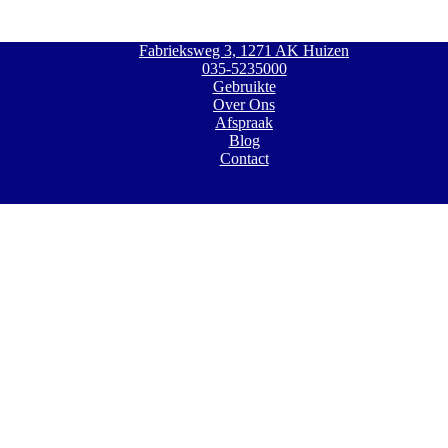
Fabrieksweg 3, 1271 AK Huizen
035-5235000
Gebruikte
Over Ons
Afspraak
Blog
Contact