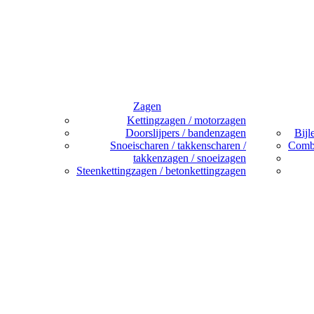
Zagen
Kettingzagen / motorzagen
Doorslijpers / bandenzagen
Bijl
Snoeischaren / takkenscharen /
Combi
takkenzagen / snoeizagen
Steenkettingzagen / betonkettingzagen