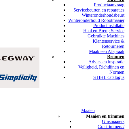
Productaanvraag
Servicebeurten en reparaties
Winteronderhoudsbeurt
Winteronderhoud Robotmaaier
Productinstallatie
Haal en Breng Service
Gebruikte Machines
Klantenservice &
Retourneren
Maak een Afspraak
Bronnen
Advies en inspiratie
Veiligheid, Richtlijnen en
Normen
STIHL catalogus
Maaien
Maaien en trimmen
Grasmaaiers
Grastrimmers /