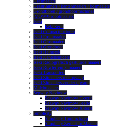
Grasmaaiers
Grastrimmers / kantenmaaiers / bosmaaiers
Grondboren / grondboormachines
iMOW® robotmaaiers
Iseki
Iseki Serie
Iseki Compacttractoren
Iseki Frontmaaiers
Iseki Grasmaaiers
Iseki Grondboor
Iseki Helmstok
Iseki Kantensnijders
Iseki Radiografisch gestuurde maaiers
Iseki Ruwterrein zitmaaiers
Iseki Transporters
Iseki Zitmaaiers met opvang
Iseki Zitmaaiers zonder opvang
Mulchmaaiers
Segway Navimow
Segway Navimow H-serie
Segway Navimow i-serie
Segway Navimow X-serie
Simplicity
Simplicity Tuintractoren
Simplicity Zero Turn Maaiers