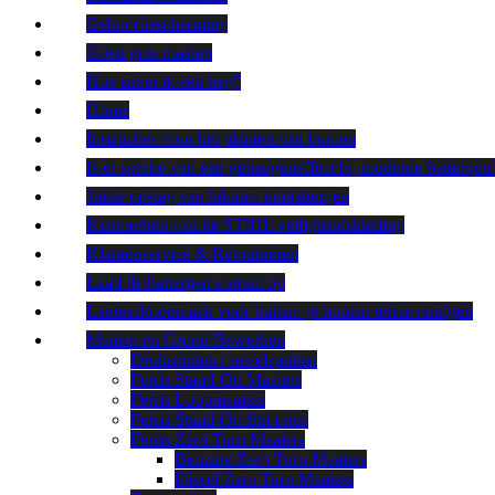
Gehoorbescherming
Goed gras maaien
Hoe snoei ik een heg?
Home
Instructies voor het planten van bomen
Is er sprake van een geheugeneffect bij moderne batterijen
Juiste opslag van lithium-ionbatterijen
Kenmerken van de STIHL veiligheidskleding
Klantenservice & Retourneren
Laad de batterijen correct op
Lenteschoonmaak voor buiten: je houten terras reinigen
Maaien en Grond Bewerken
Drukspuiten / nevelspuiten
Ferris Stand-On Maaiers
Ferris Loopmaaiers
Ferris Stand-On Strooiers
Ferris Zero Turn Maaiers
Benzine Zero Turn Maaiers
Diesel Zero Turn Maaiers