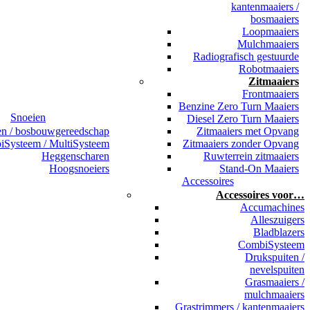
kantenmaaiers /
bosmaaiers
Loopmaaiers
Mulchmaaiers
Radiografisch gestuurde
Robotmaaiers
Zitmaaiers
Frontmaaiers
Benzine Zero Turn Maaiers
Snoeien
Diesel Zero Turn Maaiers
en / bosbouwgereedschap
Zitmaaiers met Opvang
Systeem / MultiSysteem
Zitmaaiers zonder Opvang
Heggenscharen
Ruwterrein zitmaaiers
Hoogsnoeiers
Stand-On Maaiers
Accessoires
Accessoires voor…
Accumachines
Alleszuigers
Bladblazers
CombiSysteem
Drukspuiten /
nevelspuiten
Grasmaaiers /
mulchmaaiers
Grastrimmers / kantenmaaiers