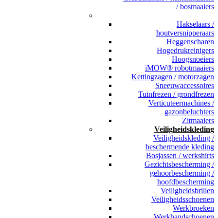
/ bosmaaiers
_
Hakselaars /
houtversnipperaars
Heggenscharen
Hogedrukreinigers
Hoogsnoeiers
iMOW® robotmaaiers
Kettingzagen / motorzagen
Sneeuwaccessoires
Tuinfrezen / grondfrezen
Verticuteermachines /
gazonbeluchters
Zitmaaiers
Veiligheidskleding
Veiligheidskleding /
beschermende kleding
Bosjassen / werkshirts
Gezichtsbescherming /
gehoorbescherming /
hoofdbescherming
Veiligheidsbrillen
Veiligheidsschoenen
Werkbroeken
Werkhandschoenen