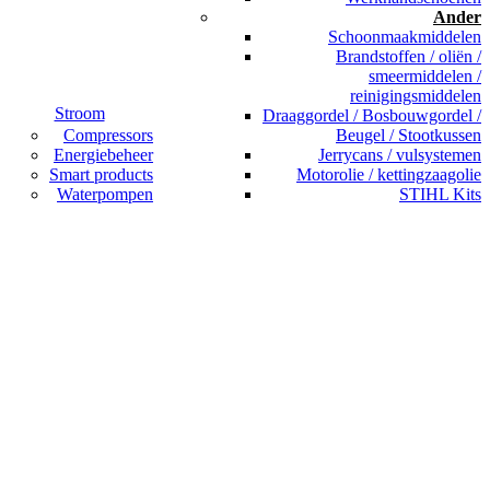
Ander
Schoonmaakmiddelen
Brandstoffen / oliën /
smeermiddelen /
reinigingsmiddelen
Stroom
Draaggordel / Bosbouwgordel /
Compressors
Beugel / Stootkussen
Energiebeheer
Jerrycans / vulsystemen
Smart products
Motorolie / kettingzaagolie
Waterpompen
STIHL Kits