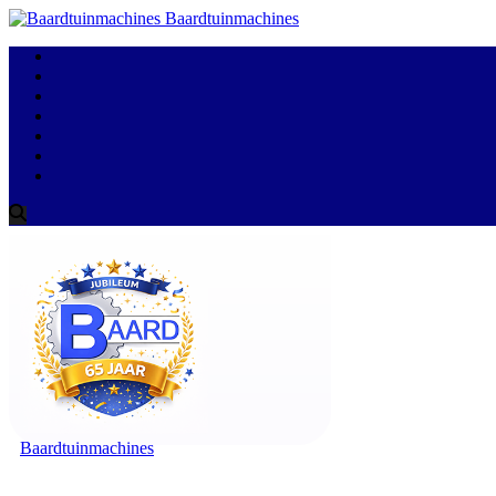
Baardtuinmachines
Baardtuinmachines