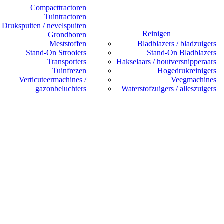
Compacttractoren
Tuintractoren
Drukspuiten / nevelspuiten
Reinigen
Grondboren
Meststoffen
Bladblazers / bladzuigers
Stand-On Strooiers
Stand-On Bladblazers
Transporters
Hakselaars / houtversnipperaars
Tuinfrezen
Hogedrukreinigers
Verticuteermachines /
Veegmachines
gazonbeluchters
Waterstofzuigers / alleszuigers