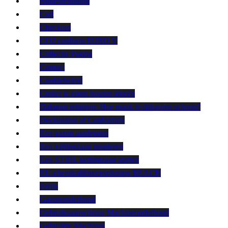
Buitenreiniging
Cart
Checkout
CO2 conform EURO V
Collectie Pagina
Contact
Cookiebeleid
Creëer je eigen houten ideeën
Dakgoot reinigen: Hoe maak je dakgoten schoon?
Declaration of Conformity
Een gazon aanleggen
Een kettingzaag monteren
Een STIHL kettingzaag starten
EU-chemicaliënverordening REACH
Ferris
Gazononderhoud
Gebruiksaanwijzing Machineonderhoud
Gebruikte Machines