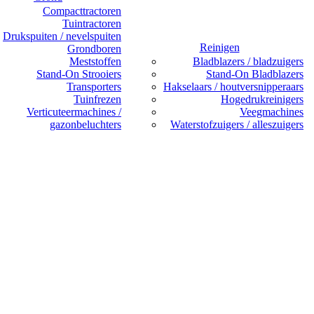
Compacttractoren
Tuintractoren
Drukspuiten / nevelspuiten
Reinigen
Grondboren
Meststoffen
Bladblazers / bladzuigers
Stand-On Strooiers
Stand-On Bladblazers
Transporters
Hakselaars / houtversnipperaars
Tuinfrezen
Hogedrukreinigers
Verticuteermachines /
Veegmachines
gazonbeluchters
Waterstofzuigers / alleszuigers