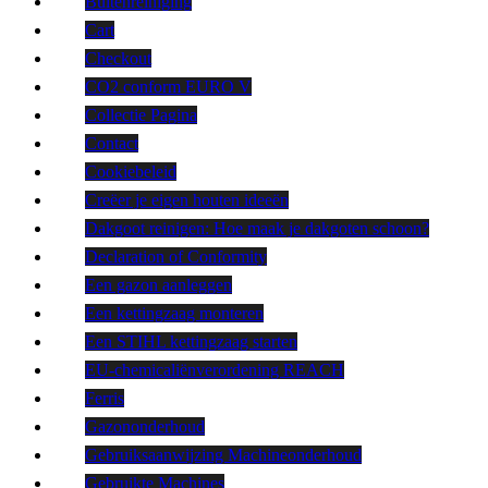
Buitenreiniging
Cart
Checkout
CO2 conform EURO V
Collectie Pagina
Contact
Cookiebeleid
Creëer je eigen houten ideeën
Dakgoot reinigen: Hoe maak je dakgoten schoon?
Declaration of Conformity
Een gazon aanleggen
Een kettingzaag monteren
Een STIHL kettingzaag starten
EU-chemicaliënverordening REACH
Ferris
Gazononderhoud
Gebruiksaanwijzing Machineonderhoud
Gebruikte Machines