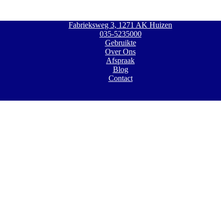
Fabrieksweg 3, 1271 AK Huizen
035-5235000
Gebruikte
Over Ons
Afspraak
Blog
Contact