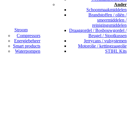
Ander
Schoonmaakmiddelen
Brandstoffen / oliën /
smeermiddelen /
reinigingsmiddelen
Stroom
Draaggordel / Bosbouwgordel /
Compressors
Beugel / Stootkussen
Energiebeheer
Jerrycans / vulsystemen
Smart products
Motorolie / kettingzaagolie
Waterpompen
STIHL Kits