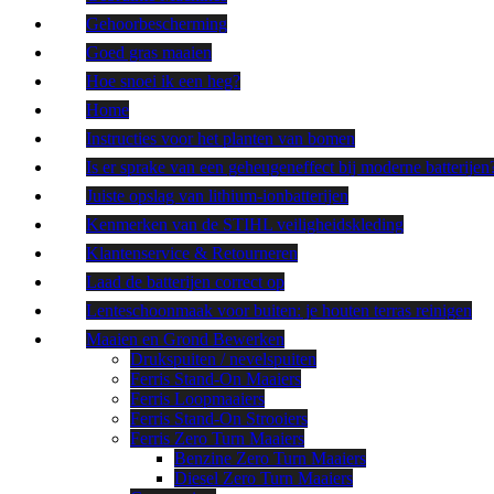
Gehoorbescherming
Goed gras maaien
Hoe snoei ik een heg?
Home
Instructies voor het planten van bomen
Is er sprake van een geheugeneffect bij moderne batterijen
Juiste opslag van lithium-ionbatterijen
Kenmerken van de STIHL veiligheidskleding
Klantenservice & Retourneren
Laad de batterijen correct op
Lenteschoonmaak voor buiten: je houten terras reinigen
Maaien en Grond Bewerken
Drukspuiten / nevelspuiten
Ferris Stand-On Maaiers
Ferris Loopmaaiers
Ferris Stand-On Strooiers
Ferris Zero Turn Maaiers
Benzine Zero Turn Maaiers
Diesel Zero Turn Maaiers