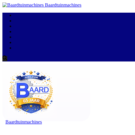
Baardtuinmachines
Baardtuinmachines