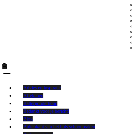
Advies en inspiratie
Afrekenen
Batterijonderhoud
Bedankt voor je bericht!
Blog
Buitenkant van het huis schoonmaken