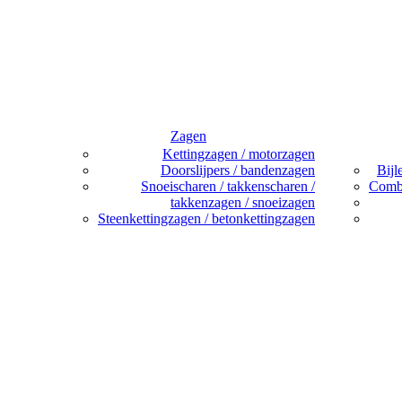
Zagen
Kettingzagen / motorzagen
Doorslijpers / bandenzagen
Bijl
Snoeischaren / takkenscharen /
Combi
takkenzagen / snoeizagen
Steenkettingzagen / betonkettingzagen