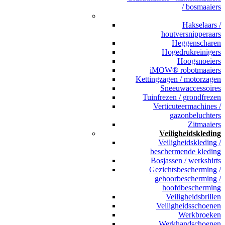
/ bosmaaiers
_
Hakselaars /
houtversnipperaars
Heggenscharen
Hogedrukreinigers
Hoogsnoeiers
iMOW® robotmaaiers
Kettingzagen / motorzagen
Sneeuwaccessoires
Tuinfrezen / grondfrezen
Verticuteermachines /
gazonbeluchters
Zitmaaiers
Veiligheidskleding
Veiligheidskleding /
beschermende kleding
Bosjassen / werkshirts
Gezichtsbescherming /
gehoorbescherming /
hoofdbescherming
Veiligheidsbrillen
Veiligheidsschoenen
Werkbroeken
Werkhandschoenen