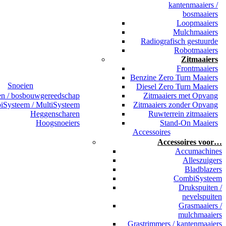
kantenmaaiers /
bosmaaiers
Loopmaaiers
Mulchmaaiers
Radiografisch gestuurde
Robotmaaiers
Zitmaaiers
Frontmaaiers
Benzine Zero Turn Maaiers
Snoeien
Diesel Zero Turn Maaiers
en / bosbouwgereedschap
Zitmaaiers met Opvang
Systeem / MultiSysteem
Zitmaaiers zonder Opvang
Heggenscharen
Ruwterrein zitmaaiers
Hoogsnoeiers
Stand-On Maaiers
Accessoires
Accessoires voor…
Accumachines
Alleszuigers
Bladblazers
CombiSysteem
Drukspuiten /
nevelspuiten
Grasmaaiers /
mulchmaaiers
Grastrimmers / kantenmaaiers