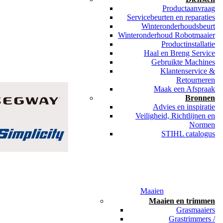
Productaanvraag
Servicebeurten en reparaties
Winteronderhoudsbeurt
Winteronderhoud Robotmaaier
Productinstallatie
Haal en Breng Service
Gebruikte Machines
Klantenservice &
Retourneren
Maak een Afspraak
Bronnen
Advies en inspiratie
Veiligheid, Richtlijnen en
Normen
STIHL catalogus
Maaien
Maaien en trimmen
Grasmaaiers
Grastrimmers /