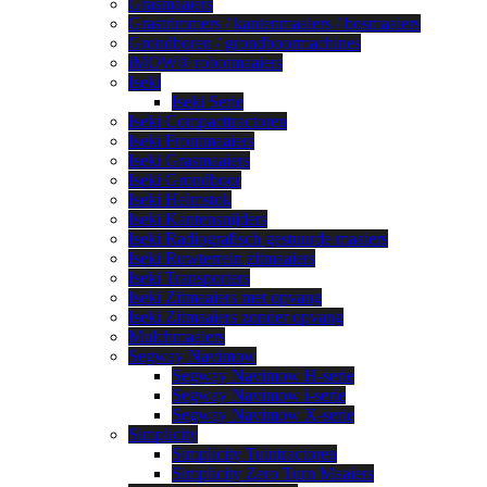
Grasmaaiers
Grastrimmers / kantenmaaiers / bosmaaiers
Grondboren / grondboormachines
iMOW® robotmaaiers
Iseki
Iseki Serie
Iseki Compacttractoren
Iseki Frontmaaiers
Iseki Grasmaaiers
Iseki Grondboor
Iseki Helmstok
Iseki Kantensnijders
Iseki Radiografisch gestuurde maaiers
Iseki Ruwterrein zitmaaiers
Iseki Transporters
Iseki Zitmaaiers met opvang
Iseki Zitmaaiers zonder opvang
Mulchmaaiers
Segway Navimow
Segway Navimow H-serie
Segway Navimow i-serie
Segway Navimow X-serie
Simplicity
Simplicity Tuintractoren
Simplicity Zero Turn Maaiers