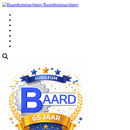
Baardtuinmachines
Fabrieksweg 3, 1271 AK Huizen
035-5235000
Gebruikte
Over Ons
Afspraak
Blog
Contact