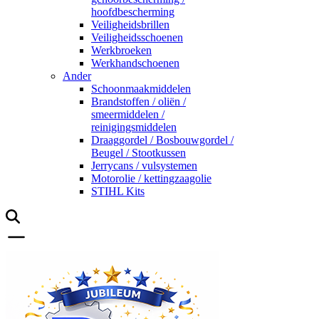
hoofdbescherming
Veiligheidsbrillen
Veiligheidsschoenen
Werkbroeken
Werkhandschoenen
Ander
Schoonmaakmiddelen
Brandstoffen / oliën /
smeermiddelen /
reinigingsmiddelen
Draaggordel / Bosbouwgordel /
Beugel / Stootkussen
Jerrycans / vulsystemen
Motorolie / kettingzaagolie
STIHL Kits