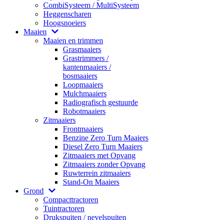
CombiSysteem / MultiSysteem
Heggenscharen
Hoogsnoeiers
Maaien
Maaien en trimmen
Grasmaaiers
Grastrimmers /
kantenmaaiers /
bosmaaiers
Loopmaaiers
Mulchmaaiers
Radiografisch gestuurde
Robotmaaiers
Zitmaaiers
Frontmaaiers
Benzine Zero Turn Maaiers
Diesel Zero Turn Maaiers
Zitmaaiers met Opvang
Zitmaaiers zonder Opvang
Ruwterrein zitmaaiers
Stand-On Maaiers
Grond
Compacttractoren
Tuintractoren
Drukspuiten / nevelspuiten