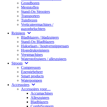
Grondboren
Meststoffen
Stand-On Strooiers
Transporters
Tuinfrezen
Verticuteermachines /
gazonbeluchters
Reinigen
Bladblazers / bladzuigers
Stand-On Bladblazers
Hakselaars / houtversnipperaars
Hogedrukreinigers
Veegmachines
Waterstofzuigers / alleszuigers
Stroom
Compressors
Energiebeheer
Smart products
Waterpompen
Accessoires
Accessoires voor…
Accumachines
Alleszuigers
Bladblazers
CombiSysteem