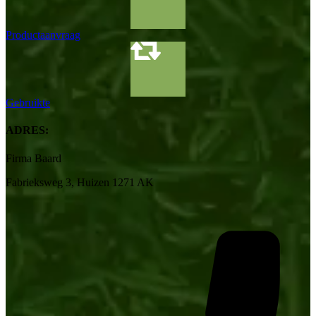
Productaanvraag
Gebruikte
ADRES:
Firma Baard
Fabrieksweg 3, Huizen 1271 AK