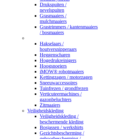
Drukspuiten /
nevelspuiten
Grasmaaiers /
mulchmaaiers
Grastrimmers / kantenmaaiers
/ bosmaaiers
_
Hakselaars /
houtversnipperaars
Heggenscharen
Hogedrukreinigers
Hoogsnoeiers
iMOW® robotmaaiers
Kettingzagen / motorzagen
Sneeuwaccessoires
Tuinfrezen / grondfrezen
Verticuteermachines /
gazonbeluchters
Zitmaaiers
Veiligheidskleding
Veiligheidskleding /
beschermende kleding
Bosjassen / werkshirts
Gezichtsbescherming /
gehoorbescherming /