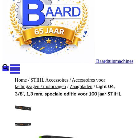
Baardtuinmachines
Home
/
STIHL Accessoires
/
Accessoires voor
kettingzagen / motorzagen
/
Zaagbladen
/
Light 04,
3/8", 1,3 mm, speciale editie voor 100 jaar STIHL