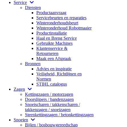
Service
Diensten
Productaanvraag
Servicebeurten en reparaties
Winteronderhoudsbeurt
Winteronderhoud Robotmaaier
Productinstallatie
Haal en Breng Service
Gebruikte Machines
Klantenservice &
Retourneren
Maak een Afspraak
Bronnen
Advies en inspiratie
Veiligheid, Richtlijnen en
Normen
STIHL catalogus
Zagen
Kettingzagen / motorzagen
Doorslijpers / bandenzagen
Snoeischaren / takkenscharen /
takkenzagen / snoeizagen
Steenkettingzagen / betonkettingzagen
Snoeien
Bijlen / bosbouwgereedschap