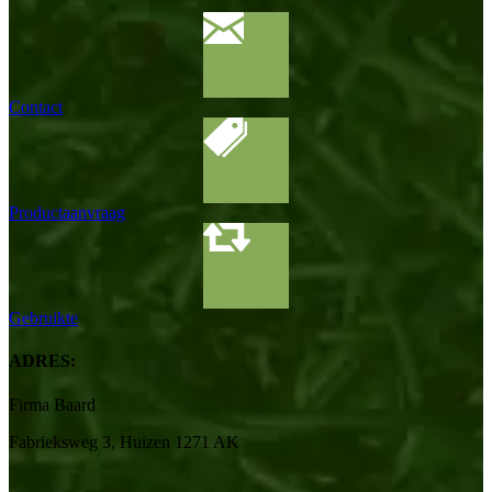
Contact
Productaanvraag
Gebruikte
ADRES:
Firma Baard
Fabrieksweg 3, Huizen 1271 AK