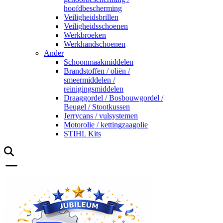
hoofdbescherming
Veiligheidsbrillen
Veiligheidsschoenen
Werkbroeken
Werkhandschoenen
Ander
Schoonmaakmiddelen
Brandstoffen / oliën /
smeermiddelen /
reinigingsmiddelen
Draaggordel / Bosbouwgordel /
Beugel / Stootkussen
Jerrycans / vulsystemen
Motorolie / kettingzaagolie
STIHL Kits