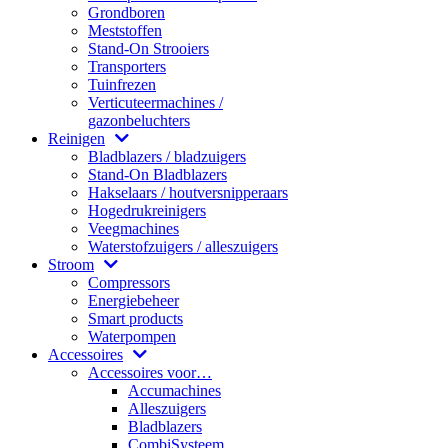
Grondboren
Meststoffen
Stand-On Strooiers
Transporters
Tuinfrezen
Verticuteermachines /
gazonbeluchters
Reinigen
Bladblazers / bladzuigers
Stand-On Bladblazers
Hakselaars / houtversnipperaars
Hogedrukreinigers
Veegmachines
Waterstofzuigers / alleszuigers
Stroom
Compressors
Energiebeheer
Smart products
Waterpompen
Accessoires
Accessoires voor…
Accumachines
Alleszuigers
Bladblazers
CombiSysteem