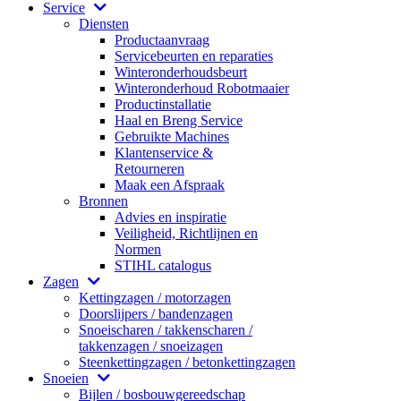
Service
Diensten
Productaanvraag
Servicebeurten en reparaties
Winteronderhoudsbeurt
Winteronderhoud Robotmaaier
Productinstallatie
Haal en Breng Service
Gebruikte Machines
Klantenservice &
Retourneren
Maak een Afspraak
Bronnen
Advies en inspiratie
Veiligheid, Richtlijnen en
Normen
STIHL catalogus
Zagen
Kettingzagen / motorzagen
Doorslijpers / bandenzagen
Snoeischaren / takkenscharen /
takkenzagen / snoeizagen
Steenkettingzagen / betonkettingzagen
Snoeien
Bijlen / bosbouwgereedschap