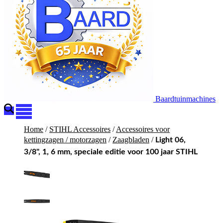
Baardtuinmachines
Home
/
STIHL Accessoires
/
Accessoires voor
kettingzagen / motorzagen
/
Zaagbladen
/
Light 06,
3/8", 1, 6 mm, speciale editie voor 100 jaar STIHL