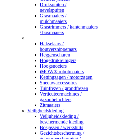
Drukspuiten /
nevelspuiten
Grasmaaiers /
mulchmaaiers
Grastrimmers / kantenmaaiers
/ bosmaaiers
_
Hakselaars /
houtversnipperaars
Heggenscharen
Hogedrukreinigers
Hoogsnoeiers
iMOW® robotmaaiers
Kettingzagen / motorzagen
Sneeuwaccessoires
Tuinfrezen / grondfrezen
Verticuteermachines /
gazonbeluchters
Zitmaaiers
Veiligheidskleding
Veiligheidskleding /
beschermende kleding
Bosjassen / werkshirts
Gezichtsbescherming /
gehoorbescherming /