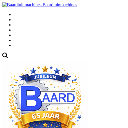
Baardtuinmachines
Fabrieksweg 3, 1271 AK Huizen
035-5235000
Gebruikte
Over Ons
Afspraak
Blog
Contact