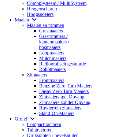
CombiSysteem / MultiSysteem
Heggenscharen
Hoogsnoeiers
Maaien
Maaien en trimmen
Grasmaaiers
Grastrimmers /
kantenmaaiers /
bosmaaiers
Loopmaaiers
Mulchmaaiers
Radiografisch gestuurde
Robotmaaiers
Zitmaaiers
Frontmaaiers
Benzine Zero Turn Maaiers
Diesel Zero Turn Maaiers
Zitmaaiers met Opvang
Zitmaaiers zonder Opvang
Ruwterrein zitmaaiers
Stand-On Maaiers
Grond
Compacttractoren
Tuintractoren
Drukspuiten / nevelspuiten