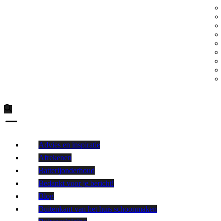
Advies en inspiratie
Afrekenen
Batterijonderhoud
Bedankt voor je bericht!
Blog
Buitenkant van het huis schoonmaken