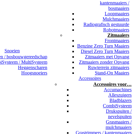
kantenmaaiers /
bosmaaiers
Loopmaaiers
Mulchmaaiers
Radiografisch gestuurde
Robotmaaiers
Zitmaaiers
Frontmaaiers
Benzine Zero Turn Maaiers
Snoeien
Diesel Zero Turn Maaiers
en / bosbouwgereedschap
Zitmaaiers met Opvang
Systeem / MultiSysteem
Zitmaaiers zonder Opvang
Heggenscharen
Ruwterrein zitmaaiers
Hoogsnoeiers
Stand-On Maaiers
Accessoires
Accessoires voor…
Accumachines
Alleszuigers
Bladblazers
CombiSysteem
Drukspuiten /
nevelspuiten
Grasmaaiers /
mulchmaaiers
Grastrimmers / kantenmaaiers