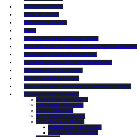
Gehoorbescherming
Goed gras maaien
Hoe snoei ik een heg?
Home
Instructies voor het planten van bomen
Is er sprake van een geheugeneffect bij moderne batterijen
Juiste opslag van lithium-ionbatterijen
Kenmerken van de STIHL veiligheidskleding
Klantenservice & Retourneren
Laad de batterijen correct op
Lenteschoonmaak voor buiten: je houten terras reinigen
Maaien en Grond Bewerken
Drukspuiten / nevelspuiten
Ferris Stand-On Maaiers
Ferris Loopmaaiers
Ferris Stand-On Strooiers
Ferris Zero Turn Maaiers
Benzine Zero Turn Maaiers
Diesel Zero Turn Maaiers