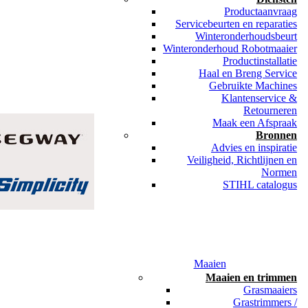
Productaanvraag
Servicebeurten en reparaties
Winteronderhoudsbeurt
Winteronderhoud Robotmaaier
Productinstallatie
Haal en Breng Service
Gebruikte Machines
Klantenservice &
Retourneren
Maak een Afspraak
Bronnen
Advies en inspiratie
Veiligheid, Richtlijnen en
Normen
STIHL catalogus
Maaien
Maaien en trimmen
Grasmaaiers
Grastrimmers /