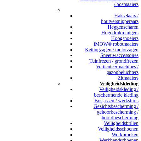
/ bosmaaiers
_
Hakselaars /
houtversnipperaars
Heggenscharen
Hogedrukreinigers
Hoogsnoeiers
iMOW® robotmaaiers
Kettingzagen / motorzagen
Sneeuwaccessoires
Tuinfrezen / grondfrezen
Verticuteermachines /
gazonbeluchters
Zitmaaiers
Veiligheidskleding
Veiligheidskleding /
beschermende kleding
Bosjassen / werkshirts
Gezichtsbescherming /
gehoorbescherming /
hoofdbescherming
Veiligheidsbrillen
Veiligheidsschoenen
Werkbroeken
Werkhandschoenen