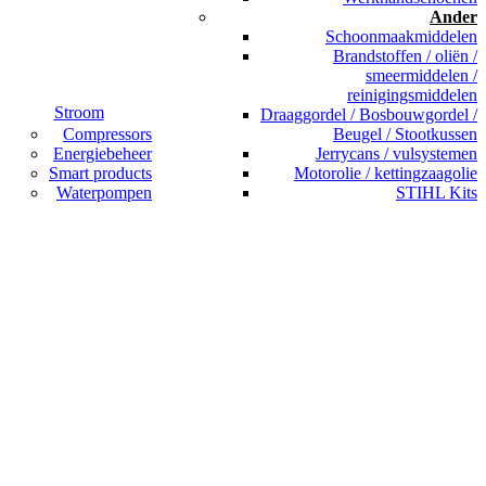
Ander
Schoonmaakmiddelen
Brandstoffen / oliën /
smeermiddelen /
reinigingsmiddelen
Stroom
Draaggordel / Bosbouwgordel /
Compressors
Beugel / Stootkussen
Energiebeheer
Jerrycans / vulsystemen
Smart products
Motorolie / kettingzaagolie
Waterpompen
STIHL Kits