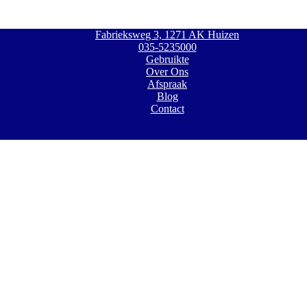
Fabrieksweg 3, 1271 AK Huizen
035-5235000
Gebruikte
Over Ons
Afspraak
Blog
Contact