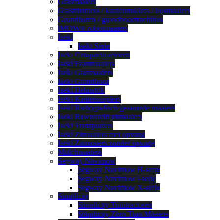
Grasmaaiers
Grastrimmers / kantenmaaiers / bosmaaiers
Grondboren / grondboormachines
iMOW® robotmaaiers
Iseki
Iseki Serie
Iseki Compacttractoren
Iseki Frontmaaiers
Iseki Grasmaaiers
Iseki Grondboor
Iseki Helmstok
Iseki Kantensnijders
Iseki Radiografisch gestuurde maaiers
Iseki Ruwterrein zitmaaiers
Iseki Transporters
Iseki Zitmaaiers met opvang
Iseki Zitmaaiers zonder opvang
Mulchmaaiers
Segway Navimow
Segway Navimow H-serie
Segway Navimow i-serie
Segway Navimow X-serie
Simplicity
Simplicity Tuintractoren
Simplicity Zero Turn Maaiers