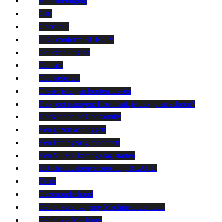
Buitenreiniging
Cart
Checkout
CO2 conform EURO V
Collectie Pagina
Contact
Cookiebeleid
Creëer je eigen houten ideeën
Dakgoot reinigen: Hoe maak je dakgoten schoon?
Declaration of Conformity
Een gazon aanleggen
Een kettingzaag monteren
Een STIHL kettingzaag starten
EU-chemicaliënverordening REACH
Ferris
Gazononderhoud
Gebruiksaanwijzing Machineonderhoud
Gebruikte Machines