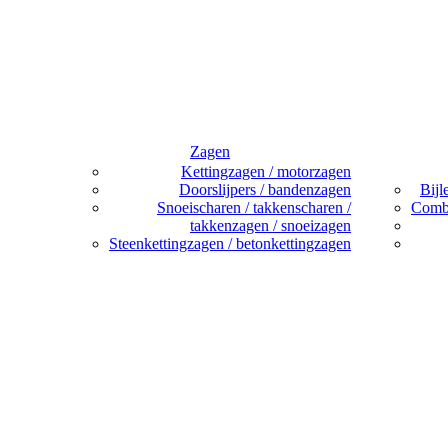
Zagen
Kettingzagen / motorzagen
Doorslijpers / bandenzagen
Bijl
Snoeischaren / takkenscharen /
Combi
takkenzagen / snoeizagen
Steenkettingzagen / betonkettingzagen