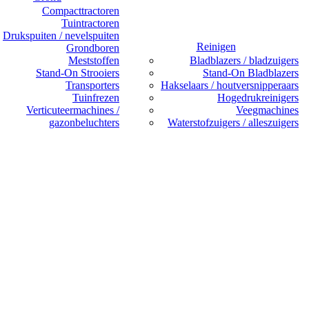
Compacttractoren
Tuintractoren
Drukspuiten / nevelspuiten
Reinigen
Grondboren
Meststoffen
Bladblazers / bladzuigers
Stand-On Strooiers
Stand-On Bladblazers
Transporters
Hakselaars / houtversnipperaars
Tuinfrezen
Hogedrukreinigers
Verticuteermachines /
Veegmachines
gazonbeluchters
Waterstofzuigers / alleszuigers