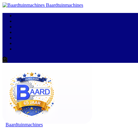
Baardtuinmachines
Baardtuinmachines