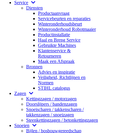
Service
Diensten
Productaanvraag
Servicebeurten en reparaties
Winteronderhoudsbeurt
Winteronderhoud Robotmaaier
Productinstallatie
Haal en Breng Service
Gebruikte Machines
Klantenservice &
Retourneren
Maak een Afspraak
Bronnen
Advies en inspiratie
Veiligheid, Richtlijnen en
Normen
STIHL catalogus
Zagen
Kettingzagen / motorzagen
Doorslijpers / bandenzagen
Snoeischaren / takkenscharen /
takkenzagen / snoeizagen
Steenkettingzagen / betonkettingzagen
Snoeien
Bijlen / bosbouwgereedschap