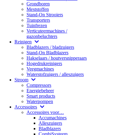
Grondboren
Meststoffen
Stand-On Strooiers
Transporters
Tuinfrezen
Verticuteermachines /
gazonbeluchters
Reinigen
Bladblazers / bladzuigers
Stand-On Bladblazers
Hakselaars / houtversnipperaars
Hogedrukreinigers
Veegmachines
Waterstofzuigers / alleszuigers
Stroom
Compressors
Energiebeheer
Smart products
Waterpompen
Accessoires
Accessoires voor…
Accumachines
Alleszuigers
Bladblazers
CombiSysteem