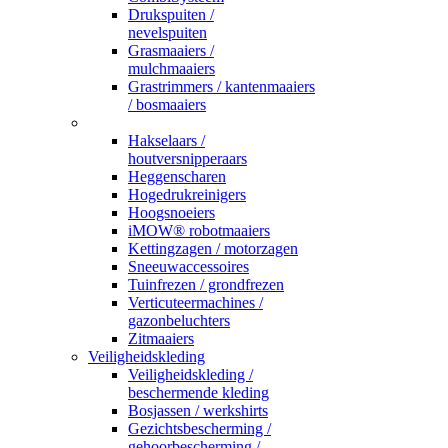
Drukspuiten /
nevelspuiten
Grasmaaiers /
mulchmaaiers
Grastrimmers / kantenmaaiers
/ bosmaaiers
_
Hakselaars /
houtversnipperaars
Heggenscharen
Hogedrukreinigers
Hoogsnoeiers
iMOW® robotmaaiers
Kettingzagen / motorzagen
Sneeuwaccessoires
Tuinfrezen / grondfrezen
Verticuteermachines /
gazonbeluchters
Zitmaaiers
Veiligheidskleding
Veiligheidskleding /
beschermende kleding
Bosjassen / werkshirts
Gezichtsbescherming /
gehoorbescherming /