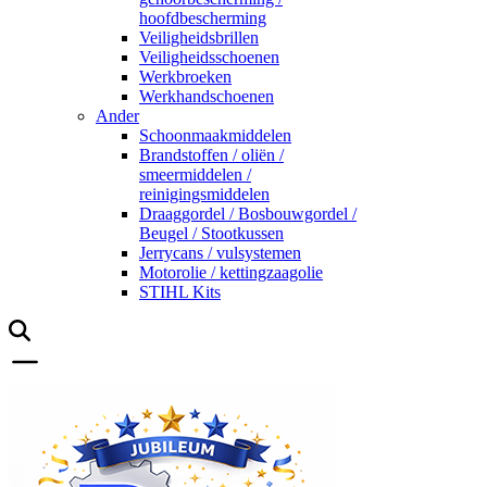
hoofdbescherming
Veiligheidsbrillen
Veiligheidsschoenen
Werkbroeken
Werkhandschoenen
Ander
Schoonmaakmiddelen
Brandstoffen / oliën /
smeermiddelen /
reinigingsmiddelen
Draaggordel / Bosbouwgordel /
Beugel / Stootkussen
Jerrycans / vulsystemen
Motorolie / kettingzaagolie
STIHL Kits