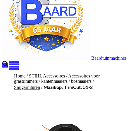
Baardtuinmachines
Home
/
STIHL Accessoires
/
Accessoires voor
grastrimmers / kantenmaaiers / bosmaaiers
/
Snijgarnituren
/
Maaikop, TrimCut, 51-2