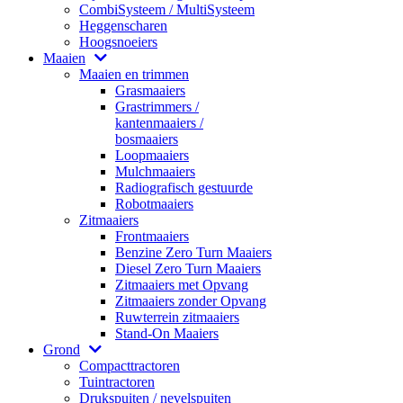
CombiSysteem / MultiSysteem
Heggenscharen
Hoogsnoeiers
Maaien
Maaien en trimmen
Grasmaaiers
Grastrimmers /
kantenmaaiers /
bosmaaiers
Loopmaaiers
Mulchmaaiers
Radiografisch gestuurde
Robotmaaiers
Zitmaaiers
Frontmaaiers
Benzine Zero Turn Maaiers
Diesel Zero Turn Maaiers
Zitmaaiers met Opvang
Zitmaaiers zonder Opvang
Ruwterrein zitmaaiers
Stand-On Maaiers
Grond
Compacttractoren
Tuintractoren
Drukspuiten / nevelspuiten