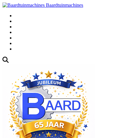
Baardtuinmachines
Fabrieksweg 3, 1271 AK Huizen
035-5235000
Gebruikte
Over Ons
Afspraak
Blog
Contact