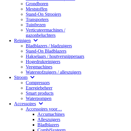
Grondboren
Meststoffen
Stand-On Strooiers
Transporters
Tuinfrezen
Verticuteermachines /
gazonbeluchters
Reinigen
Bladblazers / bladzuigers
Stand-On Bladblazers
Hakselaars / houtversnipperaars
Hogedrukreinigers
Veegmachines
Waterstofzuigers / alleszuigers
Stroom
Compressors
Energiebeheer
Smart products
Waterpompen
Accessoires
Accessoires voor…
Accumachines
Alleszuigers
Bladblazers
CombiSysteem