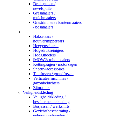
Drukspuiten /
nevelspuiten
Grasmaaiers /
mulchmaaiers
Grastrimmers / kantenmaaiers
/ bosmaaiers
_
Hakselaars /
houtversnipperaars
Heggenscharen
Hogedrukreinigers
Hoogsnoeiers
iMOW® robotmaaiers
Kettingzagen / motorzagen
Sneeuwaccessoires
Tuinfrezen / grondfrezen
Verticuteermachines /
gazonbeluchters
Zitmaaiers
Veiligheidskleding
Veiligheidskleding /
beschermende kleding
Bosjassen / werkshirts
Gezichtsbescherming /
gehoorbescherming /