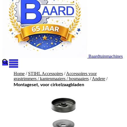
Baardtuinmachines
Home
/
STIHL Accessoires
/
Accessoires voor
grastrimmers / kantenmaaiers / bosmaaiers
/
Andere
/
Montageset, voor cirkelzaagbladen