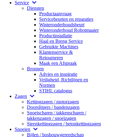
Service
Diensten
Productaanvraag
Servicebeurten en reparaties
Winteronderhoudsbeurt
Winteronderhoud Robotmaaier
Productinstallatie
Haal en Breng Service
Gebruikte Machines
Klantenservice &
Retourneren
Maak een Afspraak
Bronnen
Advies en inspiratie
Veiligheid, Richtlijnen en
Normen
STIHL catalogus
Zagen
Kettingzagen / motorzagen
Doorslijpers / bandenzagen
Snoeischaren / takkenscharen /
takkenzagen / snoeizagen
Steenkettingzagen / betonkettingzagen
Snoeien
Bijlen / bosbouwgereedschap