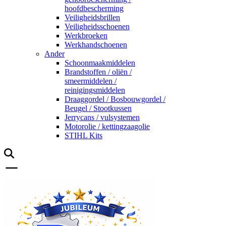
hoofdbescherming
Veiligheidsbrillen
Veiligheidsschoenen
Werkbroeken
Werkhandschoenen
Ander
Schoonmaakmiddelen
Brandstoffen / oliën /
smeermiddelen /
reinigingsmiddelen
Draaggordel / Bosbouwgordel /
Beugel / Stootkussen
Jerrycans / vulsystemen
Motorolie / kettingzaagolie
STIHL Kits