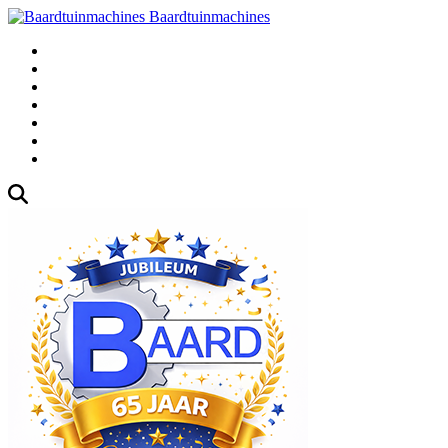
Baardtuinmachines
Fabrieksweg 3, 1271 AK Huizen
035-5235000
Gebruikte
Over Ons
Afspraak
Blog
Contact