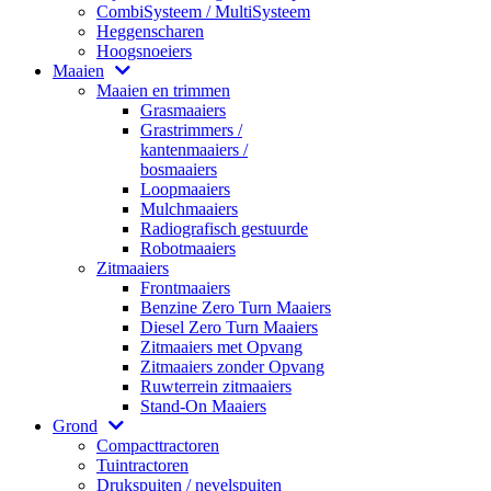
CombiSysteem / MultiSysteem
Heggenscharen
Hoogsnoeiers
Maaien
Maaien en trimmen
Grasmaaiers
Grastrimmers /
kantenmaaiers /
bosmaaiers
Loopmaaiers
Mulchmaaiers
Radiografisch gestuurde
Robotmaaiers
Zitmaaiers
Frontmaaiers
Benzine Zero Turn Maaiers
Diesel Zero Turn Maaiers
Zitmaaiers met Opvang
Zitmaaiers zonder Opvang
Ruwterrein zitmaaiers
Stand-On Maaiers
Grond
Compacttractoren
Tuintractoren
Drukspuiten / nevelspuiten