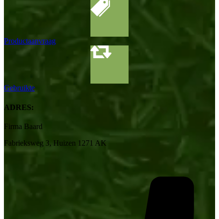
Productaanvraag
Gebruikte
ADRES:
Firma Baard
Fabrieksweg 3, Huizen 1271 AK