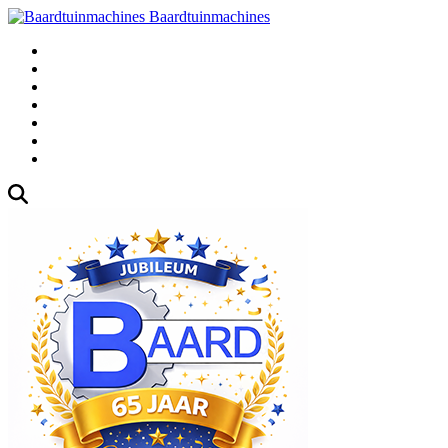
Baardtuinmachines
Fabrieksweg 3, 1271 AK Huizen
035-5235000
Gebruikte
Over Ons
Afspraak
Blog
Contact