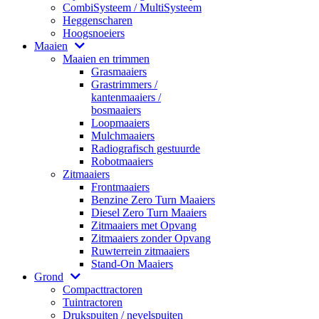
CombiSysteem / MultiSysteem
Heggenscharen
Hoogsnoeiers
Maaien
Maaien en trimmen
Grasmaaiers
Grastrimmers /
kantenmaaiers /
bosmaaiers
Loopmaaiers
Mulchmaaiers
Radiografisch gestuurde
Robotmaaiers
Zitmaaiers
Frontmaaiers
Benzine Zero Turn Maaiers
Diesel Zero Turn Maaiers
Zitmaaiers met Opvang
Zitmaaiers zonder Opvang
Ruwterrein zitmaaiers
Stand-On Maaiers
Grond
Compacttractoren
Tuintractoren
Drukspuiten / nevelspuiten