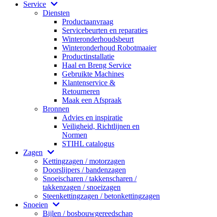
Service
Diensten
Productaanvraag
Servicebeurten en reparaties
Winteronderhoudsbeurt
Winteronderhoud Robotmaaier
Productinstallatie
Haal en Breng Service
Gebruikte Machines
Klantenservice &
Retourneren
Maak een Afspraak
Bronnen
Advies en inspiratie
Veiligheid, Richtlijnen en
Normen
STIHL catalogus
Zagen
Kettingzagen / motorzagen
Doorslijpers / bandenzagen
Snoeischaren / takkenscharen /
takkenzagen / snoeizagen
Steenkettingzagen / betonkettingzagen
Snoeien
Bijlen / bosbouwgereedschap