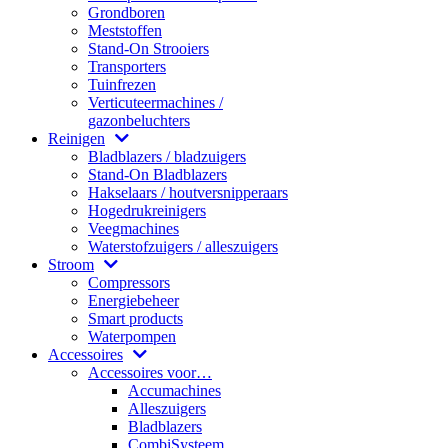
Grondboren
Meststoffen
Stand-On Strooiers
Transporters
Tuinfrezen
Verticuteermachines /
gazonbeluchters
Reinigen
Bladblazers / bladzuigers
Stand-On Bladblazers
Hakselaars / houtversnipperaars
Hogedrukreinigers
Veegmachines
Waterstofzuigers / alleszuigers
Stroom
Compressors
Energiebeheer
Smart products
Waterpompen
Accessoires
Accessoires voor…
Accumachines
Alleszuigers
Bladblazers
CombiSysteem