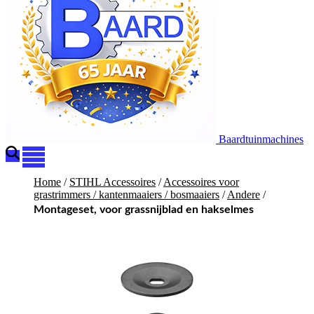
Baardtuinmachines
Home
/
STIHL Accessoires
/
Accessoires voor
grastrimmers / kantenmaaiers / bosmaaiers
/
Andere
/
Montageset, voor grassnijblad en hakselmes