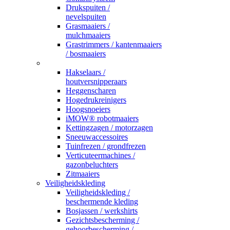
Drukspuiten /
nevelspuiten
Grasmaaiers /
mulchmaaiers
Grastrimmers / kantenmaaiers
/ bosmaaiers
_
Hakselaars /
houtversnipperaars
Heggenscharen
Hogedrukreinigers
Hoogsnoeiers
iMOW® robotmaaiers
Kettingzagen / motorzagen
Sneeuwaccessoires
Tuinfrezen / grondfrezen
Verticuteermachines /
gazonbeluchters
Zitmaaiers
Veiligheidskleding
Veiligheidskleding /
beschermende kleding
Bosjassen / werkshirts
Gezichtsbescherming /
gehoorbescherming /