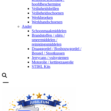
hoofdbescherming
Veiligheidsbrillen
Veiligheidsschoenen
Werkbroeken
Werkhandschoenen
Ander
Schoonmaakmiddelen
Brandstoffen / oliën /
smeermiddelen /
reinigingsmiddelen
Draaggordel / Bosbouwgordel /
Beugel / Stootkussen
Jerrycans / vulsystemen
Motorolie / kettingzaagolie
STIHL Kits