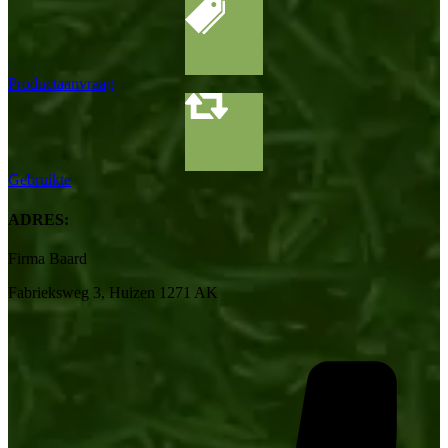
Productaanvraag
Gebruikte
ADRES:
Firma Baard
Fabrieksweg 3, Huizen 1271 AK