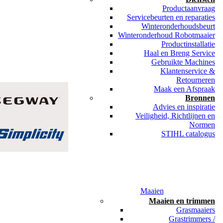
Productaanvraag
Servicebeurten en reparaties
Winteronderhoudsbeurt
Winteronderhoud Robotmaaier
Productinstallatie
Haal en Breng Service
Gebruikte Machines
Klantenservice &
Retourneren
Maak een Afspraak
Bronnen
Advies en inspiratie
Veiligheid, Richtlijnen en
Normen
STIHL catalogus
Maaien
Maaien en trimmen
Grasmaaiers
Grastrimmers /