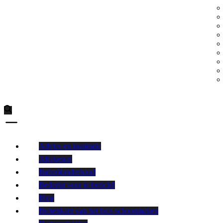
Advies en inspiratie
Afrekenen
Batterijonderhoud
Bedankt voor je bericht!
Blog
Buitenkant van het huis schoonmaken