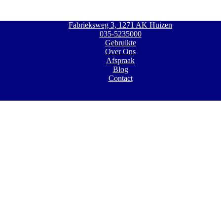
Fabrieksweg 3, 1271 AK Huizen
035-5235000
Gebruikte
Over Ons
Afspraak
Blog
Contact