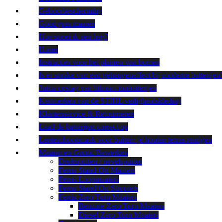
Gehoorbescherming
Goed gras maaien
Hoe snoei ik een heg?
Home
Instructies voor het planten van bomen
Is er sprake van een geheugeneffect bij moderne batterijen
Juiste opslag van lithium-ionbatterijen
Kenmerken van de STIHL veiligheidskleding
Klantenservice & Retourneren
Laad de batterijen correct op
Lenteschoonmaak voor buiten: je houten terras reinigen
Maaien en Grond Bewerken
Drukspuiten / nevelspuiten
Ferris Stand-On Maaiers
Ferris Loopmaaiers
Ferris Stand-On Strooiers
Ferris Zero Turn Maaiers
Benzine Zero Turn Maaiers
Diesel Zero Turn Maaiers