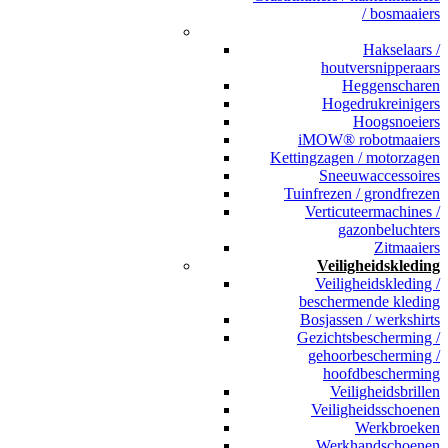
/ bosmaaiers
_
Hakselaars /
houtversnipperaars
Heggenscharen
Hogedrukreinigers
Hoogsnoeiers
iMOW® robotmaaiers
Kettingzagen / motorzagen
Sneeuwaccessoires
Tuinfrezen / grondfrezen
Verticuteermachines /
gazonbeluchters
Zitmaaiers
Veiligheidskleding
Veiligheidskleding /
beschermende kleding
Bosjassen / werkshirts
Gezichtsbescherming /
gehoorbescherming /
hoofdbescherming
Veiligheidsbrillen
Veiligheidsschoenen
Werkbroeken
Werkhandschoenen