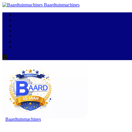
Baardtuinmachines
Baardtuinmachines