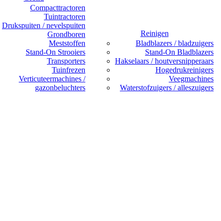
Compacttractoren
Tuintractoren
Drukspuiten / nevelspuiten
Reinigen
Grondboren
Meststoffen
Bladblazers / bladzuigers
Stand-On Strooiers
Stand-On Bladblazers
Transporters
Hakselaars / houtversnipperaars
Tuinfrezen
Hogedrukreinigers
Verticuteermachines /
Veegmachines
gazonbeluchters
Waterstofzuigers / alleszuigers