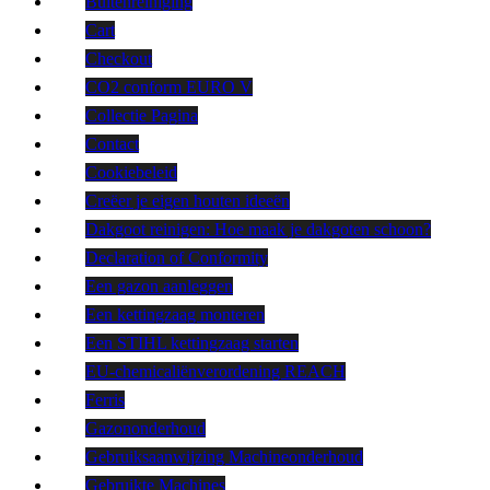
Buitenreiniging
Cart
Checkout
CO2 conform EURO V
Collectie Pagina
Contact
Cookiebeleid
Creëer je eigen houten ideeën
Dakgoot reinigen: Hoe maak je dakgoten schoon?
Declaration of Conformity
Een gazon aanleggen
Een kettingzaag monteren
Een STIHL kettingzaag starten
EU-chemicaliënverordening REACH
Ferris
Gazononderhoud
Gebruiksaanwijzing Machineonderhoud
Gebruikte Machines