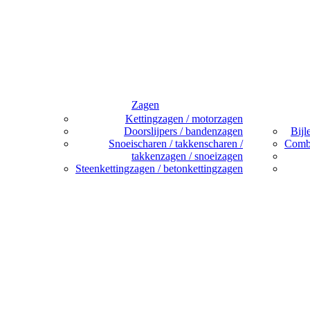
Zagen
Kettingzagen / motorzagen
Doorslijpers / bandenzagen
Bijl
Snoeischaren / takkenscharen /
Combi
takkenzagen / snoeizagen
Steenkettingzagen / betonkettingzagen