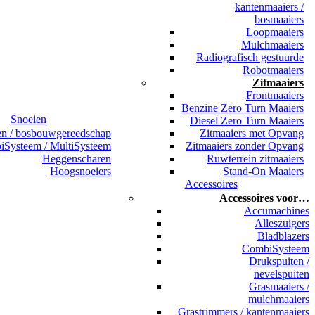
kantenmaaiers /
bosmaaiers
Loopmaaiers
Mulchmaaiers
Radiografisch gestuurde
Robotmaaiers
Zitmaaiers
Frontmaaiers
Benzine Zero Turn Maaiers
Snoeien
Diesel Zero Turn Maaiers
en / bosbouwgereedschap
Zitmaaiers met Opvang
Systeem / MultiSysteem
Zitmaaiers zonder Opvang
Heggenscharen
Ruwterrein zitmaaiers
Hoogsnoeiers
Stand-On Maaiers
Accessoires
Accessoires voor…
Accumachines
Alleszuigers
Bladblazers
CombiSysteem
Drukspuiten /
nevelspuiten
Grasmaaiers /
mulchmaaiers
Grastrimmers / kantenmaaiers