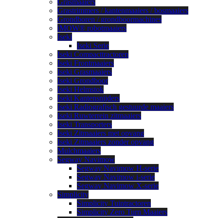
Grasmaaiers
Grastrimmers / kantenmaaiers / bosmaaiers
Grondboren / grondboormachines
iMOW® robotmaaiers
Iseki
Iseki Serie
Iseki Compacttractoren
Iseki Frontmaaiers
Iseki Grasmaaiers
Iseki Grondboor
Iseki Helmstok
Iseki Kantensnijders
Iseki Radiografisch gestuurde maaiers
Iseki Ruwterrein zitmaaiers
Iseki Transporters
Iseki Zitmaaiers met opvang
Iseki Zitmaaiers zonder opvang
Mulchmaaiers
Segway Navimow
Segway Navimow H-serie
Segway Navimow i-serie
Segway Navimow X-serie
Simplicity
Simplicity Tuintractoren
Simplicity Zero Turn Maaiers