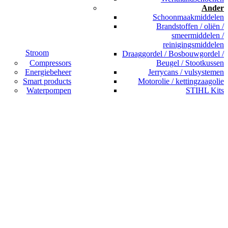
Ander
Schoonmaakmiddelen
Brandstoffen / oliën /
smeermiddelen /
reinigingsmiddelen
Stroom
Draaggordel / Bosbouwgordel /
Compressors
Beugel / Stootkussen
Energiebeheer
Jerrycans / vulsystemen
Smart products
Motorolie / kettingzaagolie
Waterpompen
STIHL Kits