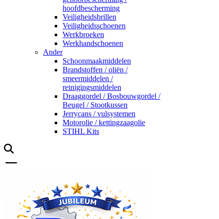
hoofdbescherming
Veiligheidsbrillen
Veiligheidsschoenen
Werkbroeken
Werkhandschoenen
Ander
Schoonmaakmiddelen
Brandstoffen / oliën /
smeermiddelen /
reinigingsmiddelen
Draaggordel / Bosbouwgordel /
Beugel / Stootkussen
Jerrycans / vulsystemen
Motorolie / kettingzaagolie
STIHL Kits