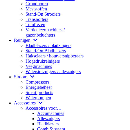
Grondboren
Meststoffen
Stand-On Strooiers
Transporters
Tuinfrezen
Verticuteermachines /
gazonbeluchters
Reinigen
Bladblazers / bladzuigers
Stand-On Bladblazers
Hakselaars / houtversnipperaars
Hogedrukreinigers
Veegmachines
Waterstofzuigers / alleszuigers
Stroom
Compressors
Energiebeheer
Smart products
Waterpompen
Accessoires
Accessoires voor…
Accumachines
Alleszuigers
Bladblazers
CombiSysteem