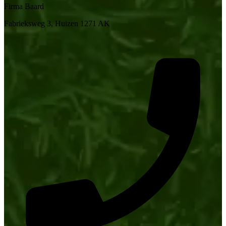
Firma Baard
Fabrieksweg 3, Huizen 1271 AK