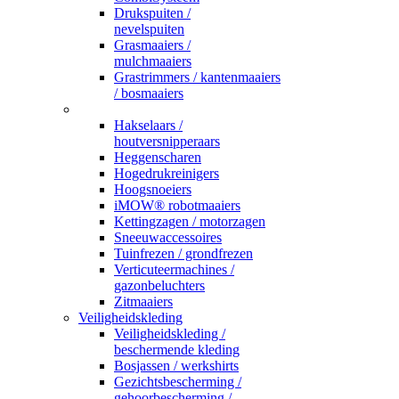
Drukspuiten /
nevelspuiten
Grasmaaiers /
mulchmaaiers
Grastrimmers / kantenmaaiers
/ bosmaaiers
_
Hakselaars /
houtversnipperaars
Heggenscharen
Hogedrukreinigers
Hoogsnoeiers
iMOW® robotmaaiers
Kettingzagen / motorzagen
Sneeuwaccessoires
Tuinfrezen / grondfrezen
Verticuteermachines /
gazonbeluchters
Zitmaaiers
Veiligheidskleding
Veiligheidskleding /
beschermende kleding
Bosjassen / werkshirts
Gezichtsbescherming /
gehoorbescherming /