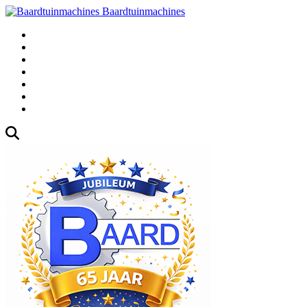
Baardtuinmachines
Fabrieksweg 3, 1271 AK Huizen
035-5235000
Gebruikte
Over Ons
Afspraak
Blog
Contact