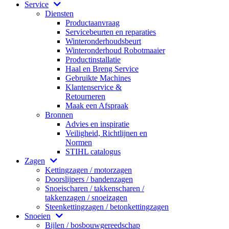
Service
Diensten
Productaanvraag
Servicebeurten en reparaties
Winteronderhoudsbeurt
Winteronderhoud Robotmaaier
Productinstallatie
Haal en Breng Service
Gebruikte Machines
Klantenservice &
Retourneren
Maak een Afspraak
Bronnen
Advies en inspiratie
Veiligheid, Richtlijnen en
Normen
STIHL catalogus
Zagen
Kettingzagen / motorzagen
Doorslijpers / bandenzagen
Snoeischaren / takkenscharen /
takkenzagen / snoeizagen
Steenkettingzagen / betonkettingzagen
Snoeien
Bijlen / bosbouwgereedschap