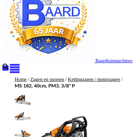
Baardtuinmachines
Home
/
Zagen en snoeien
/
Kettingzagen / motorzagen
/
MS 182, 40cm, PM3, 3/8" P