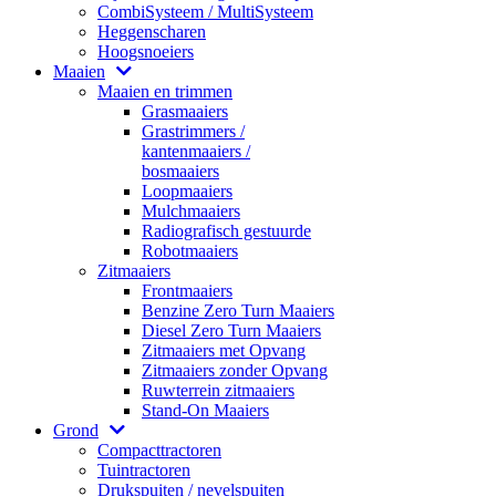
CombiSysteem / MultiSysteem
Heggenscharen
Hoogsnoeiers
Maaien
Maaien en trimmen
Grasmaaiers
Grastrimmers /
kantenmaaiers /
bosmaaiers
Loopmaaiers
Mulchmaaiers
Radiografisch gestuurde
Robotmaaiers
Zitmaaiers
Frontmaaiers
Benzine Zero Turn Maaiers
Diesel Zero Turn Maaiers
Zitmaaiers met Opvang
Zitmaaiers zonder Opvang
Ruwterrein zitmaaiers
Stand-On Maaiers
Grond
Compacttractoren
Tuintractoren
Drukspuiten / nevelspuiten