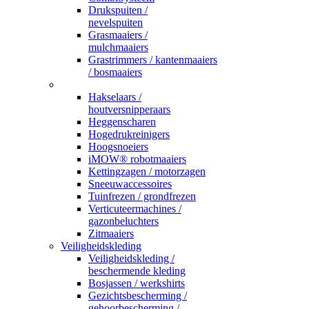
Drukspuiten /
nevelspuiten
Grasmaaiers /
mulchmaaiers
Grastrimmers / kantenmaaiers
/ bosmaaiers
_
Hakselaars /
houtversnipperaars
Heggenscharen
Hogedrukreinigers
Hoogsnoeiers
iMOW® robotmaaiers
Kettingzagen / motorzagen
Sneeuwaccessoires
Tuinfrezen / grondfrezen
Verticuteermachines /
gazonbeluchters
Zitmaaiers
Veiligheidskleding
Veiligheidskleding /
beschermende kleding
Bosjassen / werkshirts
Gezichtsbescherming /
gehoorbescherming /