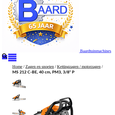
Baardtuinmachines
Home
/
Zagen en snoeien
/
Kettingzagen / motorzagen
/
MS 212 C-BE, 40 cm, PM3, 3/8" P