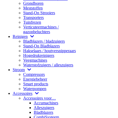
Grondboren
Meststoffen
Stand-On Strooiers
Transporters
Tuinfrezen
Verticuteermachines /
gazonbeluchters
Reinigen
Bladblazers / bladzuigers
Stand-On Bladblazers
Hakselaars / houtversnipperaars
Hogedrukreinigers
Veegmachines
Waterstofzuigers / alleszuigers
Stroom
Compressors
Energiebeheer
Smart products
Waterpompen
Accessoires
Accessoires voor…
Accumachines
Alleszuigers
Bladblazers
CombiSysteem