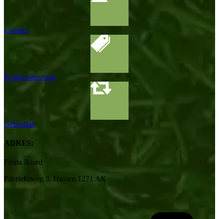
Contact
Productaanvraag
Gebruikte
ADRES:
Firma Baard
Fabrieksweg 3, Huizen 1271 AK