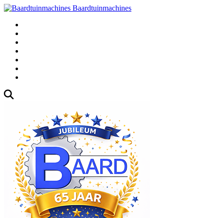
Baardtuinmachines
Fabrieksweg 3, 1271 AK Huizen
035-5235000
Gebruikte
Over Ons
Afspraak
Blog
Contact