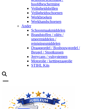
hoofdbescherming
Veiligheidsbrillen
Veiligheidsschoenen
Werkbroeken
Werkhandschoenen
Ander
Schoonmaakmiddelen
Brandstoffen / oliën /
smeermiddelen /
reinigingsmiddelen
Draaggordel / Bosbouwgordel /
Beugel / Stootkussen
Jerrycans / vulsystemen
Motorolie / kettingzaagolie
STIHL Kits