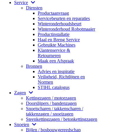
Service
Diensten
Productaanvraag
Servicebeurten en reparaties
Winteronderhoudsbeurt
Winteronderhoud Robotmaaier
Productinstallatie
Haal en Breng Service
Gebruikte Machines
Klantenservice &
Retourneren
Maak een Afspraak
Bronnen
Advies en inspiratie
Veiligheid, Richtlijnen en
Normen
STIHL catalogus
Zagen
Kettingzagen / motorzagen
Doorslijpers / bandenzagen
Snoeischaren / takkenscharen /
takkenzagen / snoeizagen
Steenkettingzagen / betonkettingzagen
Snoeien
Bijlen / bosbouwgereedschap