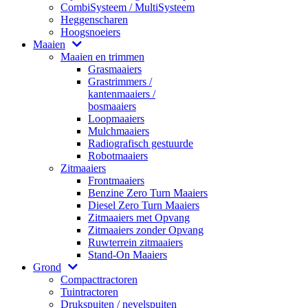
CombiSysteem / MultiSysteem
Heggenscharen
Hoogsnoeiers
Maaien
Maaien en trimmen
Grasmaaiers
Grastrimmers /
kantenmaaiers /
bosmaaiers
Loopmaaiers
Mulchmaaiers
Radiografisch gestuurde
Robotmaaiers
Zitmaaiers
Frontmaaiers
Benzine Zero Turn Maaiers
Diesel Zero Turn Maaiers
Zitmaaiers met Opvang
Zitmaaiers zonder Opvang
Ruwterrein zitmaaiers
Stand-On Maaiers
Grond
Compacttractoren
Tuintractoren
Drukspuiten / nevelspuiten