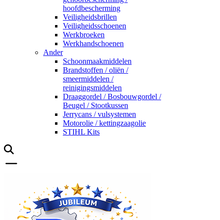
hoofdbescherming
Veiligheidsbrillen
Veiligheidsschoenen
Werkbroeken
Werkhandschoenen
Ander
Schoonmaakmiddelen
Brandstoffen / oliën /
smeermiddelen /
reinigingsmiddelen
Draaggordel / Bosbouwgordel /
Beugel / Stootkussen
Jerrycans / vulsystemen
Motorolie / kettingzaagolie
STIHL Kits