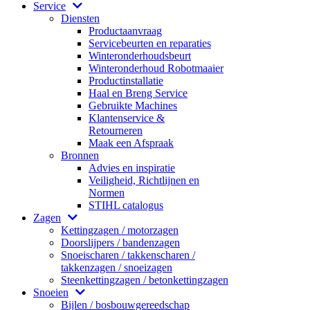
Service
Diensten
Productaanvraag
Servicebeurten en reparaties
Winteronderhoudsbeurt
Winteronderhoud Robotmaaier
Productinstallatie
Haal en Breng Service
Gebruikte Machines
Klantenservice &
Retourneren
Maak een Afspraak
Bronnen
Advies en inspiratie
Veiligheid, Richtlijnen en
Normen
STIHL catalogus
Zagen
Kettingzagen / motorzagen
Doorslijpers / bandenzagen
Snoeischaren / takkenscharen /
takkenzagen / snoeizagen
Steenkettingzagen / betonkettingzagen
Snoeien
Bijlen / bosbouwgereedschap