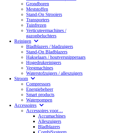
Grondboren
Meststoffen
Stand-On Strooiers
Transporters
Tuinfrezen
Verticuteermachines /
gazonbeluchters
Reinigen
Bladblazers / bladzuigers
Stand-On Bladblazers
Hakselaars / houtversnipperaars
Hogedrukreinigers
Veegmachines
Waterstofzuigers / alleszuigers
Stroom
Compressors
Energiebeheer
Smart products
Waterpompen
Accessoires
Accessoires voor…
Accumachines
Alleszuigers
Bladblazers
CombiSysteem