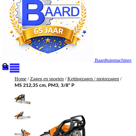
Baardtuinmachines
Home
/
Zagen en snoeien
/
Kettingzagen / motorzagen
/
MS 212,35 cm, PM3, 3/8" P