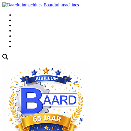
Baardtuinmachines
Fabrieksweg 3, 1271 AK Huizen
035-5235000
Gebruikte
Over Ons
Afspraak
Blog
Contact