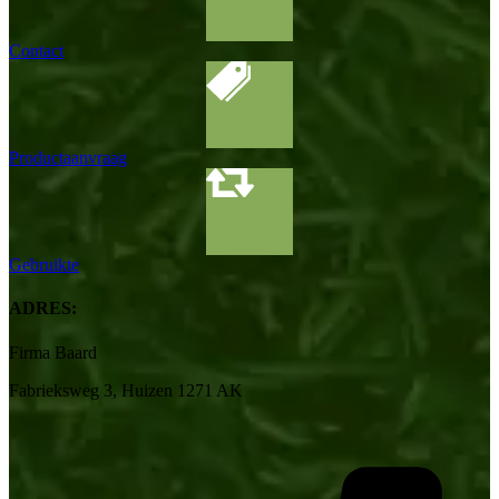
Contact
Productaanvraag
Gebruikte
ADRES:
Firma Baard
Fabrieksweg 3, Huizen 1271 AK