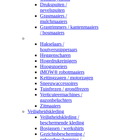
Drukspuiten /
nevelspuiten
Grasmaaiers /
mulchmaaiers
Grastrimmers / kantenmaaiers
/ bosmaaiers
_
Hakselaars /
houtversnipperaars
Heggenscharen
Hogedrukreinigers
Hoogsnoeiers
iMOW® robotmaaiers
Kettingzagen / motorzagen
Sneeuwaccessoires
Tuinfrezen / grondfrezen
Verticuteermachines /
gazonbeluchters
Zitmaaiers
Veiligheidskleding
Veiligheidskleding /
beschermende kleding
Bosjassen / werkshirts
Gezichtsbescherming /
gehoorbescherming /