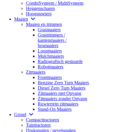
CombiSysteem / MultiSysteem
Heggenscharen
Hoogsnoeiers
Maaien
Maaien en trimmen
Grasmaaiers
Grastrimmers /
kantenmaaiers /
bosmaaiers
Loopmaaiers
Mulchmaaiers
Radiografisch gestuurde
Robotmaaiers
Zitmaaiers
Frontmaaiers
Benzine Zero Turn Maaiers
Diesel Zero Turn Maaiers
Zitmaaiers met Opvang
Zitmaaiers zonder Opvang
Ruwterrein zitmaaiers
Stand-On Maaiers
Grond
Compacttractoren
Tuintractoren
Drukspuiten / nevelspuiten