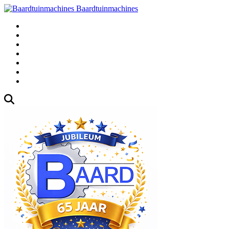
Baardtuinmachines
Fabrieksweg 3, 1271 AK Huizen
035-5235000
Gebruikte
Over Ons
Afspraak
Blog
Contact