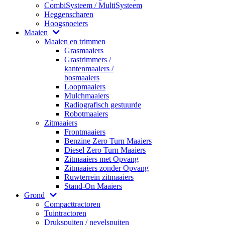
CombiSysteem / MultiSysteem
Heggenscharen
Hoogsnoeiers
Maaien
Maaien en trimmen
Grasmaaiers
Grastrimmers /
kantenmaaiers /
bosmaaiers
Loopmaaiers
Mulchmaaiers
Radiografisch gestuurde
Robotmaaiers
Zitmaaiers
Frontmaaiers
Benzine Zero Turn Maaiers
Diesel Zero Turn Maaiers
Zitmaaiers met Opvang
Zitmaaiers zonder Opvang
Ruwterrein zitmaaiers
Stand-On Maaiers
Grond
Compacttractoren
Tuintractoren
Drukspuiten / nevelspuiten