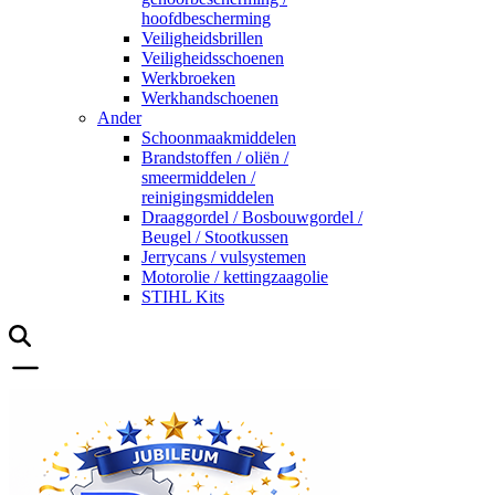
hoofdbescherming
Veiligheidsbrillen
Veiligheidsschoenen
Werkbroeken
Werkhandschoenen
Ander
Schoonmaakmiddelen
Brandstoffen / oliën /
smeermiddelen /
reinigingsmiddelen
Draaggordel / Bosbouwgordel /
Beugel / Stootkussen
Jerrycans / vulsystemen
Motorolie / kettingzaagolie
STIHL Kits