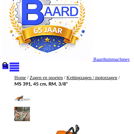
Baardtuinmachines
Home
/
Zagen en snoeien
/
Kettingzagen / motorzagen
/
MS 391, 45 cm, RM, 3/8"