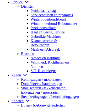
Service
Diensten
Productaanvraag
Servicebeurten en reparaties
Winteronderhoudsbeurt
Winteronderhoud Robotmaaier
Productinstallatie
Haal en Breng Service
Gebruikte Machines
Klantenservice &
Retourneren
Maak een Afspraak
Bronnen
Advies en inspiratie
Veiligheid, Richtlijnen en
Normen
STIHL catalogus
Zagen
Kettingzagen / motorzagen
Doorslijpers / bandenzagen
Snoeischaren / takkenscharen /
takkenzagen / snoeizagen
Steenkettingzagen / betonkettingzagen
Snoeien
Bijlen / bosbouwgereedschap