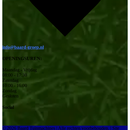
info@baard-groep.nl
OPENINGSUREN:
Maandag - Vrijdag
08:00 - 17:30
Zaterdag
10:00 - 16:00
Zondag
Gesloten
Social
© 2026 Baard Tuinmachines | Alle rechten voorbehouden.
|
Site