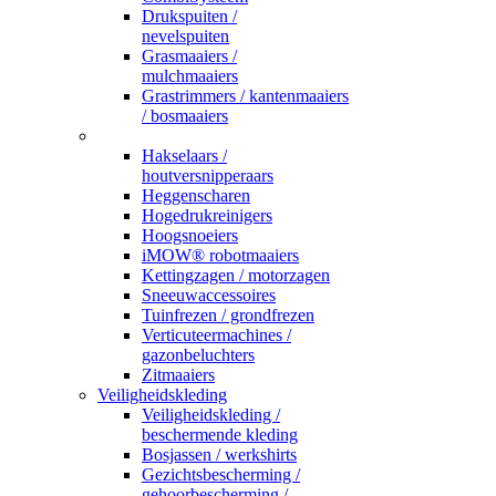
Drukspuiten /
nevelspuiten
Grasmaaiers /
mulchmaaiers
Grastrimmers / kantenmaaiers
/ bosmaaiers
_
Hakselaars /
houtversnipperaars
Heggenscharen
Hogedrukreinigers
Hoogsnoeiers
iMOW® robotmaaiers
Kettingzagen / motorzagen
Sneeuwaccessoires
Tuinfrezen / grondfrezen
Verticuteermachines /
gazonbeluchters
Zitmaaiers
Veiligheidskleding
Veiligheidskleding /
beschermende kleding
Bosjassen / werkshirts
Gezichtsbescherming /
gehoorbescherming /