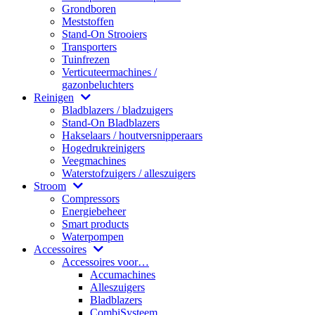
Grondboren
Meststoffen
Stand-On Strooiers
Transporters
Tuinfrezen
Verticuteermachines /
gazonbeluchters
Reinigen
Bladblazers / bladzuigers
Stand-On Bladblazers
Hakselaars / houtversnipperaars
Hogedrukreinigers
Veegmachines
Waterstofzuigers / alleszuigers
Stroom
Compressors
Energiebeheer
Smart products
Waterpompen
Accessoires
Accessoires voor…
Accumachines
Alleszuigers
Bladblazers
CombiSysteem