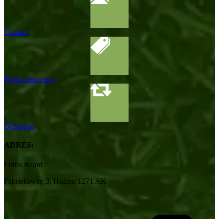
Contact
Productaanvraag
Gebruikte
ADRES:
Firma Baard
Fabrieksweg 3, Huizen 1271 AK