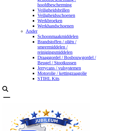
hoofdbescherming
Veiligheidsbrillen
Veiligheidsschoenen
Werkbroeken
Werkhandschoenen
Ander
Schoonmaakmiddelen
Brandstoffen / oliën /
smeermiddelen /
reinigingsmiddelen
Draaggordel / Bosbouwgordel /
Beugel / Stootkussen
Jerrycans / vulsystemen
Motorolie / kettingzaagolie
STIHL Kits