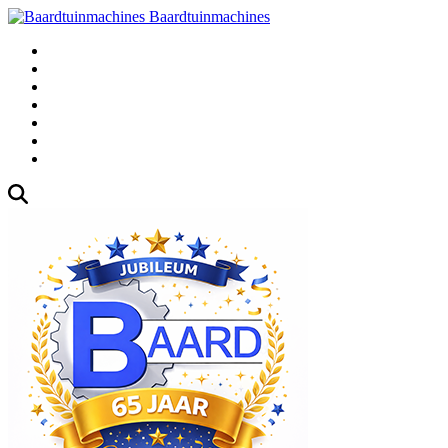
Baardtuinmachines
Fabrieksweg 3, 1271 AK Huizen
035-5235000
Gebruikte
Over Ons
Afspraak
Blog
Contact