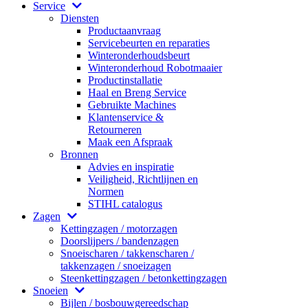
Service
Diensten
Productaanvraag
Servicebeurten en reparaties
Winteronderhoudsbeurt
Winteronderhoud Robotmaaier
Productinstallatie
Haal en Breng Service
Gebruikte Machines
Klantenservice &
Retourneren
Maak een Afspraak
Bronnen
Advies en inspiratie
Veiligheid, Richtlijnen en
Normen
STIHL catalogus
Zagen
Kettingzagen / motorzagen
Doorslijpers / bandenzagen
Snoeischaren / takkenscharen /
takkenzagen / snoeizagen
Steenkettingzagen / betonkettingzagen
Snoeien
Bijlen / bosbouwgereedschap