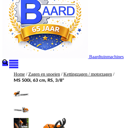
Baardtuinmachines
Home
/
Zagen en snoeien
/
Kettingzagen / motorzagen
/
MS 500i, 63 cm, RS, 3/8"