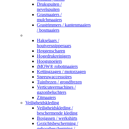
Drukspuiten /
nevelspuiten
Grasmaaiers /
mulchmaaiers
Grastrimmers / kantenmaaiers
/ bosmaaiers
_
Hakselaars /
houtversnipperaars
Heggenscharen
Hogedrukreinigers
Hoogsnoeiers
iMOW® robotmaaiers
Kettingzagen / motorzagen
Sneeuwaccessoires
Tuinfrezen / grondfrezen
Verticuteermachines /
gazonbeluchters
Zitmaaiers
Veiligheidskleding
Veiligheidskleding /
beschermende kleding
Bosjassen / werkshirts
Gezichtsbescherming /
gehoorbescherming /