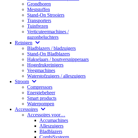
Grondboren
Meststoffen
Stand-On Strooiers
Transporters
Tuinfrezen
Verticuteermachines /
gazonbeluchters
Reinigen
Bladblazers / bladzuigers
Stand-On Bladblazers
Hakselaars / houtversnipperaars
Hogedrukreinigers
Veegmachines
Waterstofzuigers / alleszuigers
Stroom
Compressors
Energiebeheer
Smart products
Waterpompen
Accessoires
Accessoires voor…
Accumachines
Alleszuigers
Bladblazers
CombiSysteem