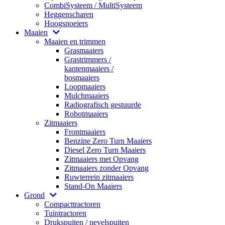
CombiSysteem / MultiSysteem
Heggenscharen
Hoogsnoeiers
Maaien
Maaien en trimmen
Grasmaaiers
Grastrimmers /
kantenmaaiers /
bosmaaiers
Loopmaaiers
Mulchmaaiers
Radiografisch gestuurde
Robotmaaiers
Zitmaaiers
Frontmaaiers
Benzine Zero Turn Maaiers
Diesel Zero Turn Maaiers
Zitmaaiers met Opvang
Zitmaaiers zonder Opvang
Ruwterrein zitmaaiers
Stand-On Maaiers
Grond
Compacttractoren
Tuintractoren
Drukspuiten / nevelspuiten