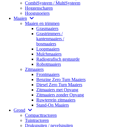
CombiSysteem / MultiSysteem
Heggenscharen
Hoogsnoeiers
Maaien
Maaien en trimmen
Grasmaaiers
Grastrimmers /
kantenmaaiers /
bosmaaiers
Loopmaaiers
Mulchmaaiers
Radiografisch gestuurde
Robotmaaiers
Zitmaaiers
Frontmaaiers
Benzine Zero Turn Maaiers
Diesel Zero Turn Maaiers
Zitmaaiers met Opvang
Zitmaaiers zonder Opvang
Ruwterrein zitmaaiers
Stand-On Maaiers
Grond
Compacttractoren
Tuintractoren
Drukspuiten / nevelspuiten