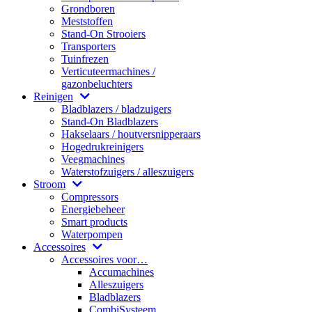
Grondboren
Meststoffen
Stand-On Strooiers
Transporters
Tuinfrezen
Verticuteermachines /
gazonbeluchters
Reinigen
Bladblazers / bladzuigers
Stand-On Bladblazers
Hakselaars / houtversnipperaars
Hogedrukreinigers
Veegmachines
Waterstofzuigers / alleszuigers
Stroom
Compressors
Energiebeheer
Smart products
Waterpompen
Accessoires
Accessoires voor…
Accumachines
Alleszuigers
Bladblazers
CombiSysteem