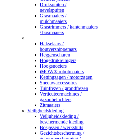
Drukspuiten /
nevelspuiten
Grasmaaiers /
mulchmaaiers
Grastrimmers / kantenmaaiers
/ bosmaaiers
_
Hakselaars /
houtversnipperaars
Heggenscharen
Hogedrukreinigers
Hoogsnoeiers
iMOW® robotmaaiers
Kettingzagen / motorzagen
Sneeuwaccessoires
Tuinfrezen / grondfrezen
Verticuteermachines /
gazonbeluchters
Zitmaaiers
Veiligheidskleding
Veiligheidskleding /
beschermende kleding
Bosjassen / werkshirts
Gezichtsbescherming /
gehoorbescherming /