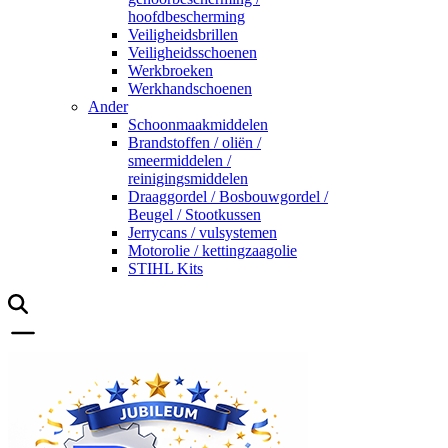
hoofdbescherming
Veiligheidsbrillen
Veiligheidsschoenen
Werkbroeken
Werkhandschoenen
Ander
Schoonmaakmiddelen
Brandstoffen / oliën /
smeermiddelen /
reinigingsmiddelen
Draaggordel / Bosbouwgordel /
Beugel / Stootkussen
Jerrycans / vulsystemen
Motorolie / kettingzaagolie
STIHL Kits