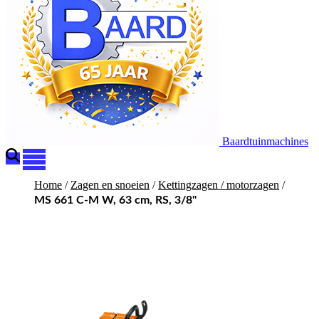
Baardtuinmachines
Home
/
Zagen en snoeien
/
Kettingzagen / motorzagen
/
MS 661 C-M W, 63 cm, RS, 3/8"