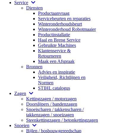
Service
Diensten
Productaanvraag
Servicebeurten en reparaties
Winteronderhoudsbeurt
Winteronderhoud Robotmaaier
Productinstallatie
Haal en Breng Service
Gebruikte Machines
Klantenservice &
Retourneren
Maak een Afspraak
Bronnen
Advies en inspiratie
Veiligheid, Richtlijnen en
Normen
STIHL catalogus
Zagen
Kettingzagen / motorzagen
Doorslijpers / bandenzagen
Snoeischaren / takkenscharen /
takkenzagen / snoeizagen
Steenkettingzagen / betonkettingzagen
Snoeien
Bijlen / bosbouwgereedschap