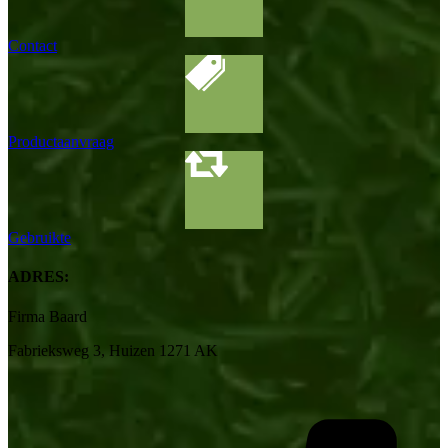
Contact
Productaanvraag
Gebruikte
ADRES:
Firma Baard
Fabrieksweg 3, Huizen 1271 AK