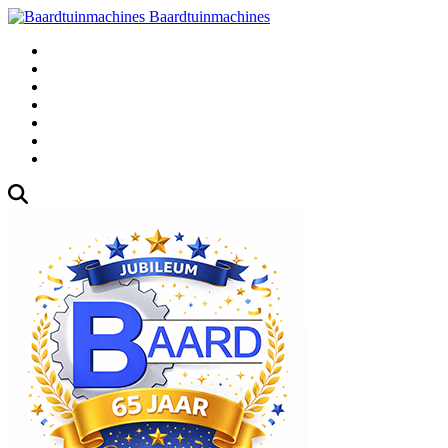
Baardtuinmachines
Fabrieksweg 3, 1271 AK Huizen
035-5235000
Gebruikte
Over Ons
Afspraak
Blog
Contact