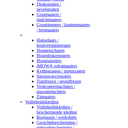
Drukspuiten /
nevelspuiten
Grasmaaiers /
mulchmaaiers
Grastrimmers / kantenmaaiers
/ bosmaaiers
_
Hakselaars /
houtversnipperaars
Heggenscharen
Hogedrukreinigers
Hoogsnoeiers
iMOW® robotmaaiers
Kettingzagen / motorzagen
Sneeuwaccessoires
Tuinfrezen / grondfrezen
Verticuteermachines /
gazonbeluchters
Zitmaaiers
Veiligheidskleding
Veiligheidskleding /
beschermende kleding
Bosjassen / werkshirts
Gezichtsbescherming /
gehoorbescherming /