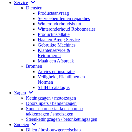
Service
Diensten
Productaanvraag
Servicebeurten en reparaties
Winteronderhoudsbeurt
Winteronderhoud Robotmaaier
Productinstallatie
Haal en Breng Service
Gebruikte Machines
Klantenservice &
Retourneren
Maak een Afspraak
Bronnen
Advies en inspiratie
Veiligheid, Richtlijnen en
Normen
STIHL catalogus
Zagen
Kettingzagen / motorzagen
Doorslijpers / bandenzagen
Snoeischaren / takkenscharen /
takkenzagen / snoeizagen
Steenkettingzagen / betonkettingzagen
Snoeien
Bijlen / bosbouwgereedschap