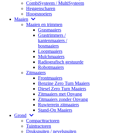
CombiSysteem / MultiSysteem
Heggenscharen
Hoogsnoeiers
Maaien
Maaien en trimmen
Grasmaaiers
Grastrimmers /
kantenmaaiers /
bosmaaiers
Loopmaaiers
Mulchmaaiers
Radiografisch gestuurde
Robotmaaiers
Zitmaaiers
Frontmaaiers
Benzine Zero Turn Maaiers
Diesel Zero Turn Maaiers
Zitmaaiers met Opvang
Zitmaaiers zonder Opvang
Ruwterrein zitmaaiers
Stand-On Maaiers
Grond
Compacttractoren
Tuintractoren
Drukspuiten / nevelspuiten