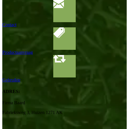
Contact
Productaanvraag
Gebruikte
ADRES:
Firma Baard
Fabrieksweg 3, Huizen 1271 AK