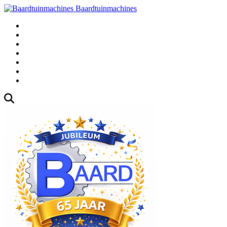
Baardtuinmachines
Fabrieksweg 3, 1271 AK Huizen
035-5235000
Gebruikte
Over Ons
Afspraak
Blog
Contact