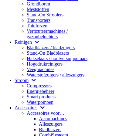
Grondboren
Meststoffen
Stand-On Strooiers
Transporters
Tuinfrezen
Verticuteermachines /
gazonbeluchters
Reinigen
Bladblazers / bladzuigers
Stand-On Bladblazers
Hakselaars / houtversnipperaars
Hogedrukreinigers
Veegmachines
Waterstofzuigers / alleszuigers
Stroom
Compressors
Energiebeheer
Smart products
Waterpompen
Accessoires
Accessoires voor…
Accumachines
Alleszuigers
Bladblazers
CombiSysteem