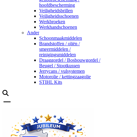
hoofdbescherming
Veiligheidsbrillen
Veiligheidsschoenen
Werkbroeken
Werkhandschoenen
Ander
Schoonmaakmiddelen
Brandstoffen / oliën /
smeermiddelen /
reinigingsmiddelen
Draaggordel / Bosbouwgordel /
Beugel / Stootkussen
Jerrycans / vulsystemen
Motorolie / kettingzaagolie
STIHL Kits