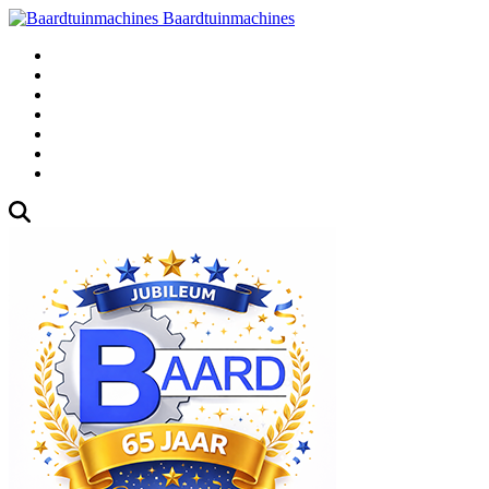
Baardtuinmachines
Fabrieksweg 3, 1271 AK Huizen
035-5235000
Gebruikte
Over Ons
Afspraak
Blog
Contact