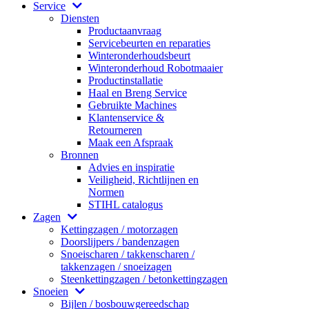
Service
Diensten
Productaanvraag
Servicebeurten en reparaties
Winteronderhoudsbeurt
Winteronderhoud Robotmaaier
Productinstallatie
Haal en Breng Service
Gebruikte Machines
Klantenservice &
Retourneren
Maak een Afspraak
Bronnen
Advies en inspiratie
Veiligheid, Richtlijnen en
Normen
STIHL catalogus
Zagen
Kettingzagen / motorzagen
Doorslijpers / bandenzagen
Snoeischaren / takkenscharen /
takkenzagen / snoeizagen
Steenkettingzagen / betonkettingzagen
Snoeien
Bijlen / bosbouwgereedschap