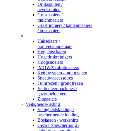
Drukspuiten /
nevelspuiten
Grasmaaiers /
mulchmaaiers
Grastrimmers / kantenmaaiers
/ bosmaaiers
_
Hakselaars /
houtversnipperaars
Heggenscharen
Hogedrukreinigers
Hoogsnoeiers
iMOW® robotmaaiers
Kettingzagen / motorzagen
Sneeuwaccessoires
Tuinfrezen / grondfrezen
Verticuteermachines /
gazonbeluchters
Zitmaaiers
Veiligheidskleding
Veiligheidskleding /
beschermende kleding
Bosjassen / werkshirts
Gezichtsbescherming /
gehoorbescherming /