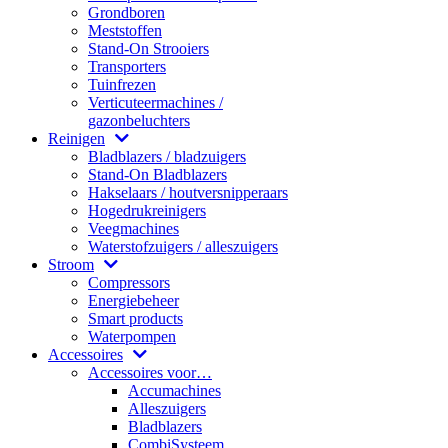
Grondboren
Meststoffen
Stand-On Strooiers
Transporters
Tuinfrezen
Verticuteermachines /
gazonbeluchters
Reinigen
Bladblazers / bladzuigers
Stand-On Bladblazers
Hakselaars / houtversnipperaars
Hogedrukreinigers
Veegmachines
Waterstofzuigers / alleszuigers
Stroom
Compressors
Energiebeheer
Smart products
Waterpompen
Accessoires
Accessoires voor…
Accumachines
Alleszuigers
Bladblazers
CombiSysteem