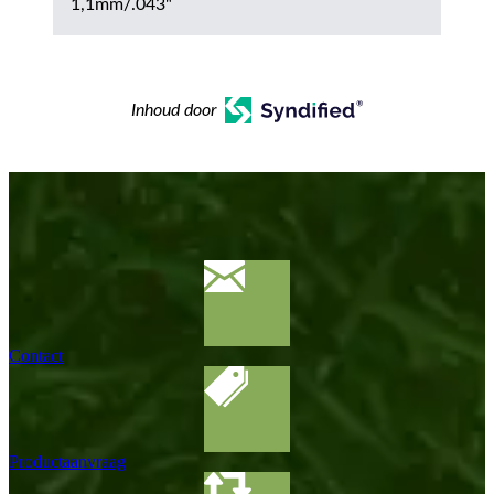
1,1mm/.043"
Inhoud door
Contact
Productaanvraag