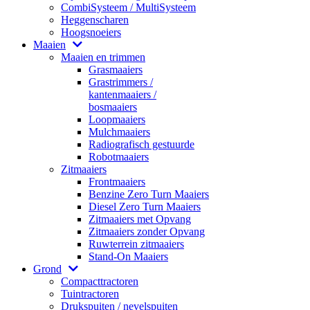
CombiSysteem / MultiSysteem
Heggenscharen
Hoogsnoeiers
Maaien
Maaien en trimmen
Grasmaaiers
Grastrimmers /
kantenmaaiers /
bosmaaiers
Loopmaaiers
Mulchmaaiers
Radiografisch gestuurde
Robotmaaiers
Zitmaaiers
Frontmaaiers
Benzine Zero Turn Maaiers
Diesel Zero Turn Maaiers
Zitmaaiers met Opvang
Zitmaaiers zonder Opvang
Ruwterrein zitmaaiers
Stand-On Maaiers
Grond
Compacttractoren
Tuintractoren
Drukspuiten / nevelspuiten