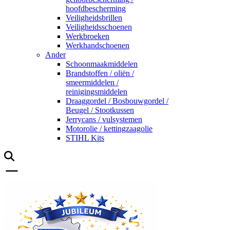
hoofdbescherming
Veiligheidsbrillen
Veiligheidsschoenen
Werkbroeken
Werkhandschoenen
Ander
Schoonmaakmiddelen
Brandstoffen / oliën /
smeermiddelen /
reinigingsmiddelen
Draaggordel / Bosbouwgordel /
Beugel / Stootkussen
Jerrycans / vulsystemen
Motorolie / kettingzaagolie
STIHL Kits