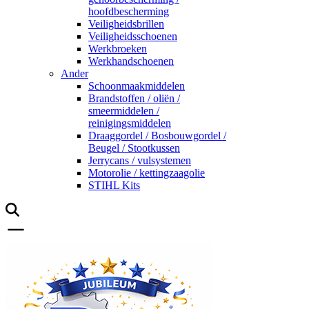
hoofdbescherming
Veiligheidsbrillen
Veiligheidsschoenen
Werkbroeken
Werkhandschoenen
Ander
Schoonmaakmiddelen
Brandstoffen / oliën /
smeermiddelen /
reinigingsmiddelen
Draaggordel / Bosbouwgordel /
Beugel / Stootkussen
Jerrycans / vulsystemen
Motorolie / kettingzaagolie
STIHL Kits