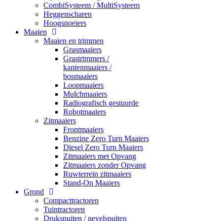
CombiSysteem / MultiSysteem
Heggenscharen
Hoogsnoeiers
Maaien
Maaien en trimmen
Grasmaaiers
Grastrimmers /
kantenmaaiers /
bosmaaiers
Loopmaaiers
Mulchmaaiers
Radiografisch gestuurde
Robotmaaiers
Zitmaaiers
Frontmaaiers
Benzine Zero Turn Maaiers
Diesel Zero Turn Maaiers
Zitmaaiers met Opvang
Zitmaaiers zonder Opvang
Ruwterrein zitmaaiers
Stand-On Maaiers
Grond
Compacttractoren
Tuintractoren
Drukspuiten / nevelspuiten