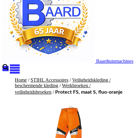
Baardtuinmachines
Home
/
STIHL Accessoires
/
Veiligheidskleding /
beschermende kleding
/
Werkbroeken /
veiligheidsbroeken
/
Protect FS, maat S, fluo-oranje