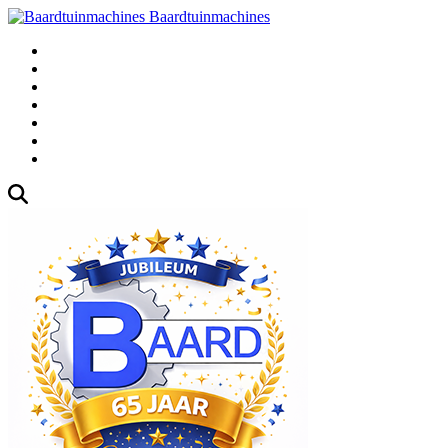
Baardtuinmachines
Fabrieksweg 3, 1271 AK Huizen
035-5235000
Gebruikte
Over Ons
Afspraak
Blog
Contact