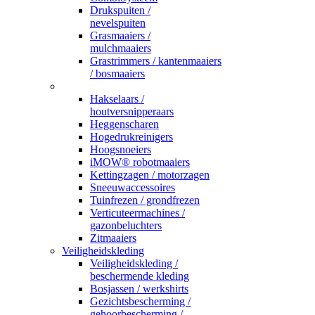
Drukspuiten /
nevelspuiten
Grasmaaiers /
mulchmaaiers
Grastrimmers / kantenmaaiers
/ bosmaaiers
_
Hakselaars /
houtversnipperaars
Heggenscharen
Hogedrukreinigers
Hoogsnoeiers
iMOW® robotmaaiers
Kettingzagen / motorzagen
Sneeuwaccessoires
Tuinfrezen / grondfrezen
Verticuteermachines /
gazonbeluchters
Zitmaaiers
Veiligheidskleding
Veiligheidskleding /
beschermende kleding
Bosjassen / werkshirts
Gezichtsbescherming /
gehoorbescherming /