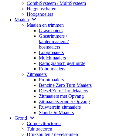
CombiSysteem / MultiSysteem
Heggenscharen
Hoogsnoeiers
Maaien
Maaien en trimmen
Grasmaaiers
Grastrimmers /
kantenmaaiers /
bosmaaiers
Loopmaaiers
Mulchmaaiers
Radiografisch gestuurde
Robotmaaiers
Zitmaaiers
Frontmaaiers
Benzine Zero Turn Maaiers
Diesel Zero Turn Maaiers
Zitmaaiers met Opvang
Zitmaaiers zonder Opvang
Ruwterrein zitmaaiers
Stand-On Maaiers
Grond
Compacttractoren
Tuintractoren
Drukspuiten / nevelspuiten