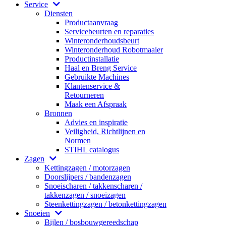
Service
Diensten
Productaanvraag
Servicebeurten en reparaties
Winteronderhoudsbeurt
Winteronderhoud Robotmaaier
Productinstallatie
Haal en Breng Service
Gebruikte Machines
Klantenservice &
Retourneren
Maak een Afspraak
Bronnen
Advies en inspiratie
Veiligheid, Richtlijnen en
Normen
STIHL catalogus
Zagen
Kettingzagen / motorzagen
Doorslijpers / bandenzagen
Snoeischaren / takkenscharen /
takkenzagen / snoeizagen
Steenkettingzagen / betonkettingzagen
Snoeien
Bijlen / bosbouwgereedschap