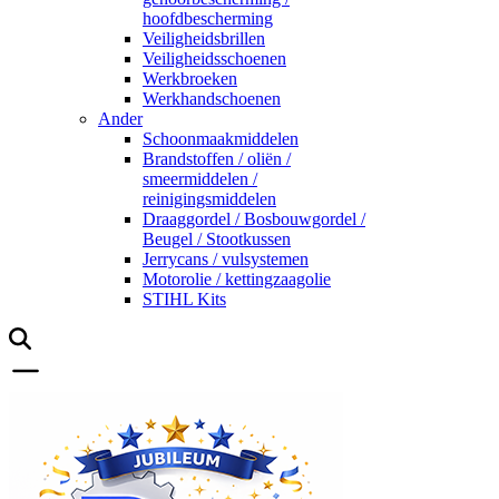
hoofdbescherming
Veiligheidsbrillen
Veiligheidsschoenen
Werkbroeken
Werkhandschoenen
Ander
Schoonmaakmiddelen
Brandstoffen / oliën /
smeermiddelen /
reinigingsmiddelen
Draaggordel / Bosbouwgordel /
Beugel / Stootkussen
Jerrycans / vulsystemen
Motorolie / kettingzaagolie
STIHL Kits