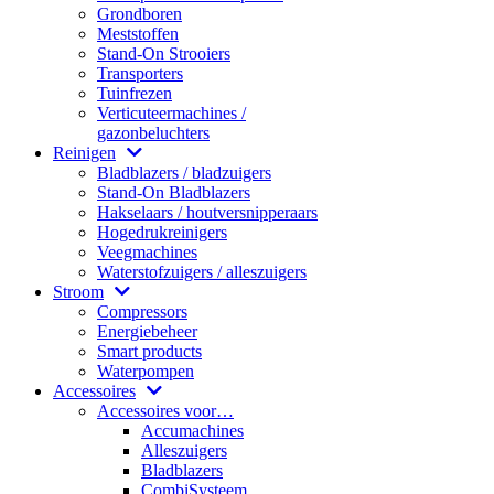
Grondboren
Meststoffen
Stand-On Strooiers
Transporters
Tuinfrezen
Verticuteermachines /
gazonbeluchters
Reinigen
Bladblazers / bladzuigers
Stand-On Bladblazers
Hakselaars / houtversnipperaars
Hogedrukreinigers
Veegmachines
Waterstofzuigers / alleszuigers
Stroom
Compressors
Energiebeheer
Smart products
Waterpompen
Accessoires
Accessoires voor…
Accumachines
Alleszuigers
Bladblazers
CombiSysteem