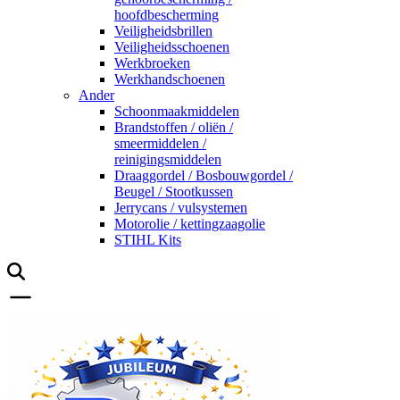
hoofdbescherming
Veiligheidsbrillen
Veiligheidsschoenen
Werkbroeken
Werkhandschoenen
Ander
Schoonmaakmiddelen
Brandstoffen / oliën /
smeermiddelen /
reinigingsmiddelen
Draaggordel / Bosbouwgordel /
Beugel / Stootkussen
Jerrycans / vulsystemen
Motorolie / kettingzaagolie
STIHL Kits