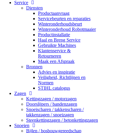
Service
Diensten
Productaanvraag
Servicebeurten en reparaties
Winteronderhoudsbeurt
Winteronderhoud Robotmaaier
Productinstallatie
Haal en Breng Service
Gebruikte Machines
Klantenservice &
Retourneren
Maak een Afspraak
Bronnen
Advies en inspiratie
Veiligheid, Richtlijnen en
Normen
STIHL catalogus
Zagen
Kettingzagen / motorzagen
Doorslijpers / bandenzagen
Snoeischaren / takkenscharen /
takkenzagen / snoeizagen
Steenkettingzagen / betonkettingzagen
Snoeien
Bijlen / bosbouwgereedschap