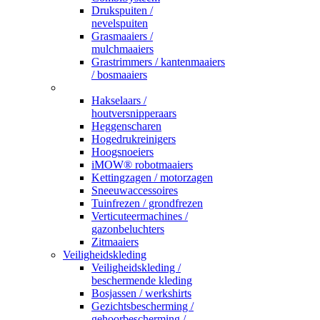
Drukspuiten /
nevelspuiten
Grasmaaiers /
mulchmaaiers
Grastrimmers / kantenmaaiers
/ bosmaaiers
_
Hakselaars /
houtversnipperaars
Heggenscharen
Hogedrukreinigers
Hoogsnoeiers
iMOW® robotmaaiers
Kettingzagen / motorzagen
Sneeuwaccessoires
Tuinfrezen / grondfrezen
Verticuteermachines /
gazonbeluchters
Zitmaaiers
Veiligheidskleding
Veiligheidskleding /
beschermende kleding
Bosjassen / werkshirts
Gezichtsbescherming /
gehoorbescherming /