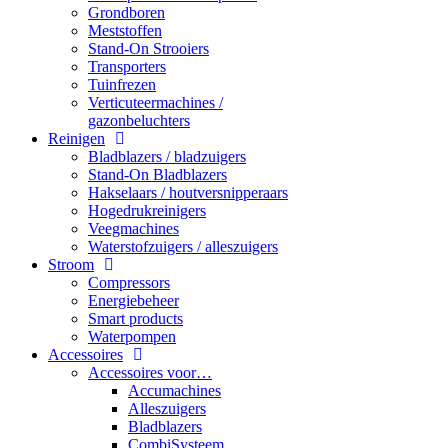
Grondboren
Meststoffen
Stand-On Strooiers
Transporters
Tuinfrezen
Verticuteermachines /
gazonbeluchters
Reinigen
Bladblazers / bladzuigers
Stand-On Bladblazers
Hakselaars / houtversnipperaars
Hogedrukreinigers
Veegmachines
Waterstofzuigers / alleszuigers
Stroom
Compressors
Energiebeheer
Smart products
Waterpompen
Accessoires
Accessoires voor…
Accumachines
Alleszuigers
Bladblazers
CombiSysteem