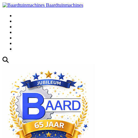
Baardtuinmachines
Fabrieksweg 3, 1271 AK Huizen
035-5235000
Gebruikte
Over Ons
Afspraak
Blog
Contact