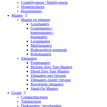
CombiSysteem / MultiSysteem
Heggenscharen
Hoogsnoeiers
Maaien
Maaien en trimmen
Grasmaaiers
Grastrimmers /
kantenmaaiers /
bosmaaiers
Loopmaaiers
Mulchmaaiers
Radiografisch gestuurde
Robotmaaiers
Zitmaaiers
Frontmaaiers
Benzine Zero Turn Maaiers
Diesel Zero Turn Maaiers
Zitmaaiers met Opvang
Zitmaaiers zonder Opvang
Ruwterrein zitmaaiers
Stand-On Maaiers
Grond
Compacttractoren
Tuintractoren
Drukspuiten / nevelspuiten