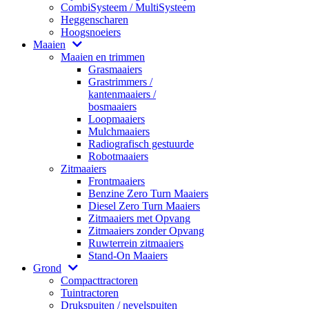
CombiSysteem / MultiSysteem
Heggenscharen
Hoogsnoeiers
Maaien
Maaien en trimmen
Grasmaaiers
Grastrimmers /
kantenmaaiers /
bosmaaiers
Loopmaaiers
Mulchmaaiers
Radiografisch gestuurde
Robotmaaiers
Zitmaaiers
Frontmaaiers
Benzine Zero Turn Maaiers
Diesel Zero Turn Maaiers
Zitmaaiers met Opvang
Zitmaaiers zonder Opvang
Ruwterrein zitmaaiers
Stand-On Maaiers
Grond
Compacttractoren
Tuintractoren
Drukspuiten / nevelspuiten