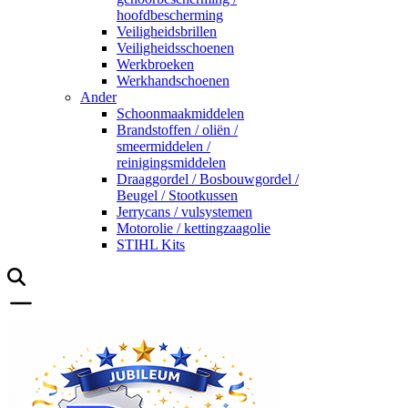
hoofdbescherming
Veiligheidsbrillen
Veiligheidsschoenen
Werkbroeken
Werkhandschoenen
Ander
Schoonmaakmiddelen
Brandstoffen / oliën /
smeermiddelen /
reinigingsmiddelen
Draaggordel / Bosbouwgordel /
Beugel / Stootkussen
Jerrycans / vulsystemen
Motorolie / kettingzaagolie
STIHL Kits