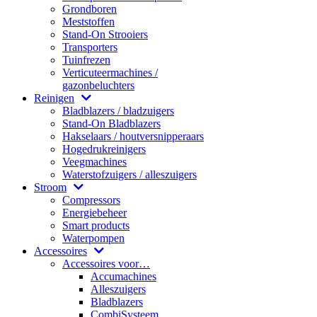
Grondboren
Meststoffen
Stand-On Strooiers
Transporters
Tuinfrezen
Verticuteermachines /
gazonbeluchters
Reinigen
Bladblazers / bladzuigers
Stand-On Bladblazers
Hakselaars / houtversnipperaars
Hogedrukreinigers
Veegmachines
Waterstofzuigers / alleszuigers
Stroom
Compressors
Energiebeheer
Smart products
Waterpompen
Accessoires
Accessoires voor…
Accumachines
Alleszuigers
Bladblazers
CombiSysteem