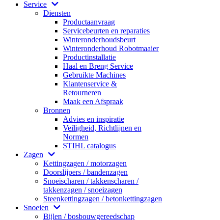
Service
Diensten
Productaanvraag
Servicebeurten en reparaties
Winteronderhoudsbeurt
Winteronderhoud Robotmaaier
Productinstallatie
Haal en Breng Service
Gebruikte Machines
Klantenservice &
Retourneren
Maak een Afspraak
Bronnen
Advies en inspiratie
Veiligheid, Richtlijnen en
Normen
STIHL catalogus
Zagen
Kettingzagen / motorzagen
Doorslijpers / bandenzagen
Snoeischaren / takkenscharen /
takkenzagen / snoeizagen
Steenkettingzagen / betonkettingzagen
Snoeien
Bijlen / bosbouwgereedschap