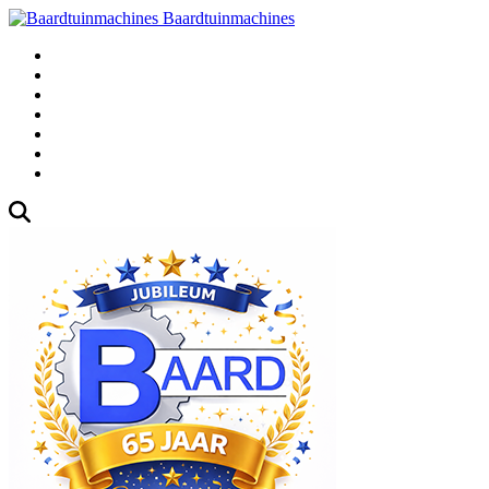
Baardtuinmachines
Fabrieksweg 3, 1271 AK Huizen
035-5235000
Gebruikte
Over Ons
Afspraak
Blog
Contact