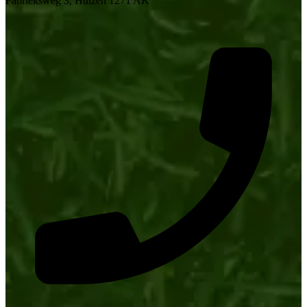
Fabrieksweg 3, Huizen 1271 AK