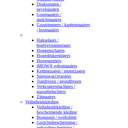
Drukspuiten /
nevelspuiten
Grasmaaiers /
mulchmaaiers
Grastrimmers / kantenmaaiers
/ bosmaaiers
_
Hakselaars /
houtversnipperaars
Heggenscharen
Hogedrukreinigers
Hoogsnoeiers
iMOW® robotmaaiers
Kettingzagen / motorzagen
Sneeuwaccessoires
Tuinfrezen / grondfrezen
Verticuteermachines /
gazonbeluchters
Zitmaaiers
Veiligheidskleding
Veiligheidskleding /
beschermende kleding
Bosjassen / werkshirts
Gezichtsbescherming /
gehoorbescherming /