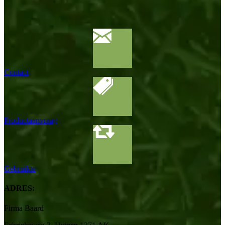
Contact
Productaanvraag
Gebruikte
ADRES:
Firma Baard