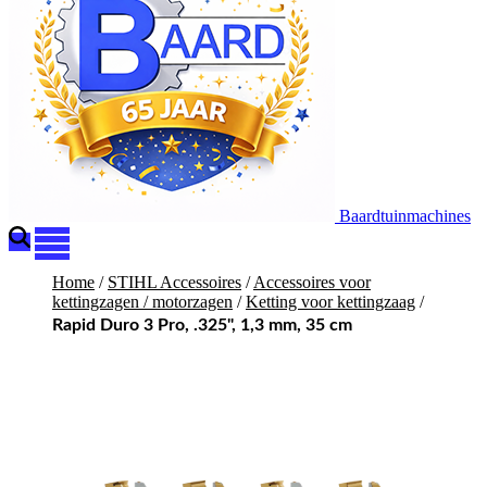
Baardtuinmachines
Home
/
STIHL Accessoires
/
Accessoires voor
kettingzagen / motorzagen
/
Ketting voor kettingzaag
/
Rapid Duro 3 Pro, .325", 1,3 mm, 35 cm