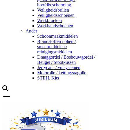
hoofdbescherming
Veiligheidsbrillen
Veiligheidsschoenen
Werkbroeken
Werkhandschoenen
Ander
Schoonmaakmiddelen
Brandstoffen / oliën /
smeermiddelen /
reinigingsmiddelen
Draaggordel / Bosbouwgordel /
Beugel / Stootkussen
Jerrycans / vulsystemen
Motorolie / kettingzaagolie
STIHL Kits