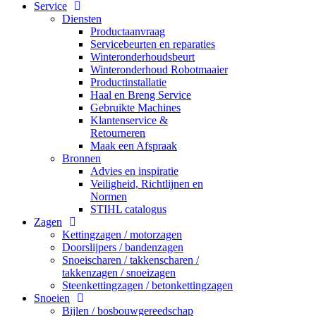
Service
Diensten
Productaanvraag
Servicebeurten en reparaties
Winteronderhoudsbeurt
Winteronderhoud Robotmaaier
Productinstallatie
Haal en Breng Service
Gebruikte Machines
Klantenservice &
Retourneren
Maak een Afspraak
Bronnen
Advies en inspiratie
Veiligheid, Richtlijnen en
Normen
STIHL catalogus
Zagen
Kettingzagen / motorzagen
Doorslijpers / bandenzagen
Snoeischaren / takkenscharen /
takkenzagen / snoeizagen
Steenkettingzagen / betonkettingzagen
Snoeien
Bijlen / bosbouwgereedschap