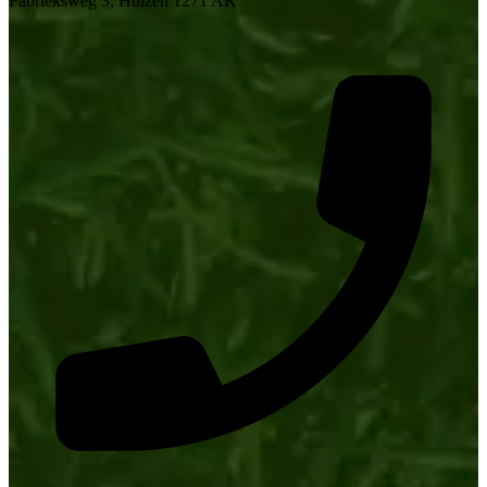
Fabrieksweg 3, Huizen 1271 AK