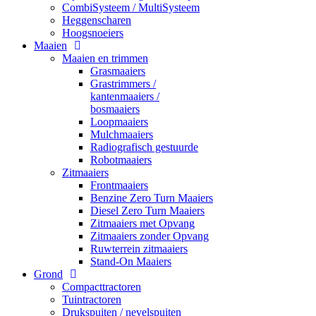
CombiSysteem / MultiSysteem
Heggenscharen
Hoogsnoeiers
Maaien
Maaien en trimmen
Grasmaaiers
Grastrimmers /
kantenmaaiers /
bosmaaiers
Loopmaaiers
Mulchmaaiers
Radiografisch gestuurde
Robotmaaiers
Zitmaaiers
Frontmaaiers
Benzine Zero Turn Maaiers
Diesel Zero Turn Maaiers
Zitmaaiers met Opvang
Zitmaaiers zonder Opvang
Ruwterrein zitmaaiers
Stand-On Maaiers
Grond
Compacttractoren
Tuintractoren
Drukspuiten / nevelspuiten