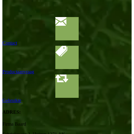
Contact
Productaanvraag
Gebruikte
ADRES:
Firma Baard