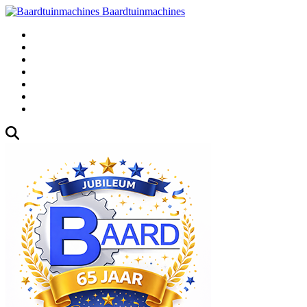
Baardtuinmachines
Fabrieksweg 3, 1271 AK Huizen
035-5235000
Gebruikte
Over Ons
Afspraak
Blog
Contact