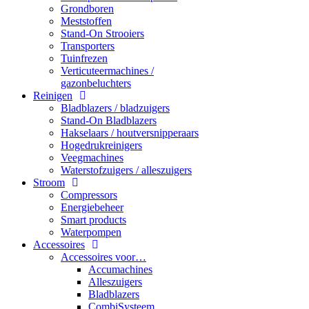
Grondboren
Meststoffen
Stand-On Strooiers
Transporters
Tuinfrezen
Verticuteermachines /
gazonbeluchters
Reinigen
Bladblazers / bladzuigers
Stand-On Bladblazers
Hakselaars / houtversnipperaars
Hogedrukreinigers
Veegmachines
Waterstofzuigers / alleszuigers
Stroom
Compressors
Energiebeheer
Smart products
Waterpompen
Accessoires
Accessoires voor…
Accumachines
Alleszuigers
Bladblazers
CombiSysteem