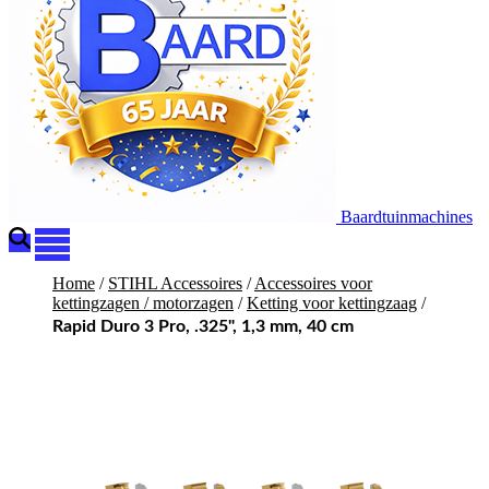
Baardtuinmachines
Home
/
STIHL Accessoires
/
Accessoires voor
kettingzagen / motorzagen
/
Ketting voor kettingzaag
/
Rapid Duro 3 Pro, .325", 1,3 mm, 40 cm