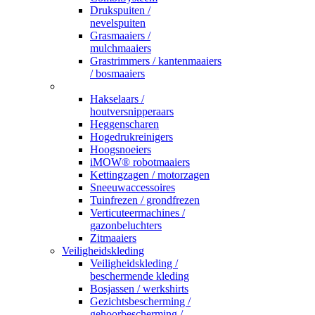
Drukspuiten /
nevelspuiten
Grasmaaiers /
mulchmaaiers
Grastrimmers / kantenmaaiers
/ bosmaaiers
_
Hakselaars /
houtversnipperaars
Heggenscharen
Hogedrukreinigers
Hoogsnoeiers
iMOW® robotmaaiers
Kettingzagen / motorzagen
Sneeuwaccessoires
Tuinfrezen / grondfrezen
Verticuteermachines /
gazonbeluchters
Zitmaaiers
Veiligheidskleding
Veiligheidskleding /
beschermende kleding
Bosjassen / werkshirts
Gezichtsbescherming /
gehoorbescherming /