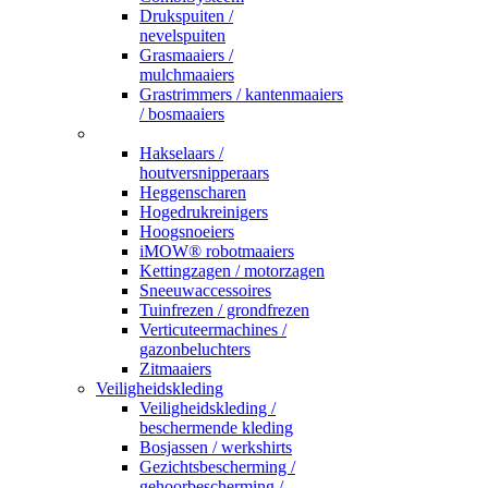
Drukspuiten /
nevelspuiten
Grasmaaiers /
mulchmaaiers
Grastrimmers / kantenmaaiers
/ bosmaaiers
_
Hakselaars /
houtversnipperaars
Heggenscharen
Hogedrukreinigers
Hoogsnoeiers
iMOW® robotmaaiers
Kettingzagen / motorzagen
Sneeuwaccessoires
Tuinfrezen / grondfrezen
Verticuteermachines /
gazonbeluchters
Zitmaaiers
Veiligheidskleding
Veiligheidskleding /
beschermende kleding
Bosjassen / werkshirts
Gezichtsbescherming /
gehoorbescherming /