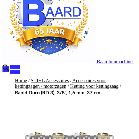
Baardtuinmachines
Home
/
STIHL Accessoires
/
Accessoires voor
kettingzagen / motorzagen
/
Ketting voor kettingzaag
/
Rapid Duro (RD 3), 3/8", 1,6 mm, 37 cm