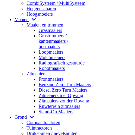
CombiSysteem / MultiSysteem
Heggenscharen
Hoogsnoeiers
Maaien
Maaien en trimmen
Grasmaaiers
Grastrimmers /
kantenmaaiers /
bosmaaiers
Loopmaaiers
Mulchmaaiers
Radiografisch gestuurde
Robotmaaiers
Zitmaaiers
Frontmaaiers
Benzine Zero Turn Maaiers
Diesel Zero Turn Maaiers
Zitmaaiers met Opvang
Zitmaaiers zonder Opvang
Ruwterrein zitmaaiers
Stand-On Maaiers
Grond
Compacttractoren
Tuintractoren
Drukspuiten / nevelspuiten