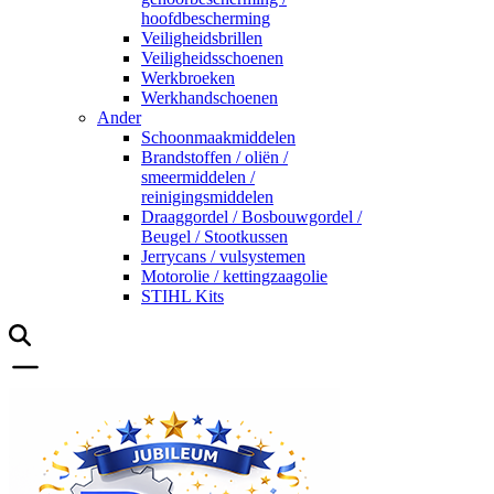
hoofdbescherming
Veiligheidsbrillen
Veiligheidsschoenen
Werkbroeken
Werkhandschoenen
Ander
Schoonmaakmiddelen
Brandstoffen / oliën /
smeermiddelen /
reinigingsmiddelen
Draaggordel / Bosbouwgordel /
Beugel / Stootkussen
Jerrycans / vulsystemen
Motorolie / kettingzaagolie
STIHL Kits