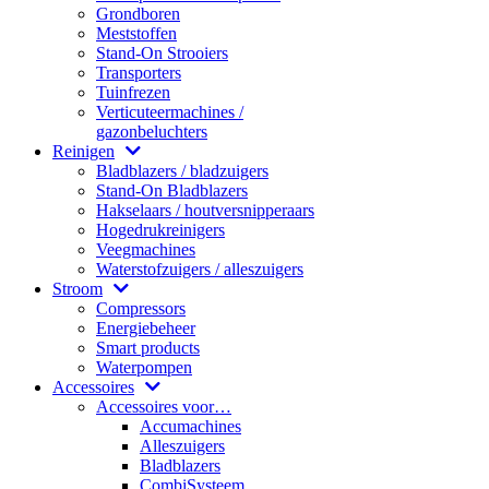
Grondboren
Meststoffen
Stand-On Strooiers
Transporters
Tuinfrezen
Verticuteermachines /
gazonbeluchters
Reinigen
Bladblazers / bladzuigers
Stand-On Bladblazers
Hakselaars / houtversnipperaars
Hogedrukreinigers
Veegmachines
Waterstofzuigers / alleszuigers
Stroom
Compressors
Energiebeheer
Smart products
Waterpompen
Accessoires
Accessoires voor…
Accumachines
Alleszuigers
Bladblazers
CombiSysteem