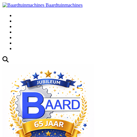
Baardtuinmachines
Fabrieksweg 3, 1271 AK Huizen
035-5235000
Gebruikte
Over Ons
Afspraak
Blog
Contact