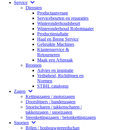
Service
Diensten
Productaanvraag
Servicebeurten en reparaties
Winteronderhoudsbeurt
Winteronderhoud Robotmaaier
Productinstallatie
Haal en Breng Service
Gebruikte Machines
Klantenservice &
Retourneren
Maak een Afspraak
Bronnen
Advies en inspiratie
Veiligheid, Richtlijnen en
Normen
STIHL catalogus
Zagen
Kettingzagen / motorzagen
Doorslijpers / bandenzagen
Snoeischaren / takkenscharen /
takkenzagen / snoeizagen
Steenkettingzagen / betonkettingzagen
Snoeien
Bijlen / bosbouwgereedschap