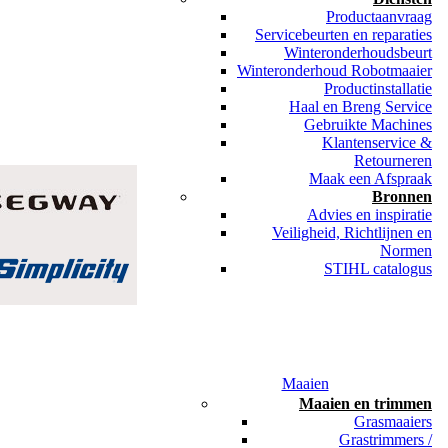
Productaanvraag
Servicebeurten en reparaties
Winteronderhoudsbeurt
Winteronderhoud Robotmaaier
Productinstallatie
Haal en Breng Service
Gebruikte Machines
Klantenservice &
Retourneren
Maak een Afspraak
Bronnen
Advies en inspiratie
Veiligheid, Richtlijnen en
Normen
STIHL catalogus
Maaien
Maaien en trimmen
Grasmaaiers
Grastrimmers /