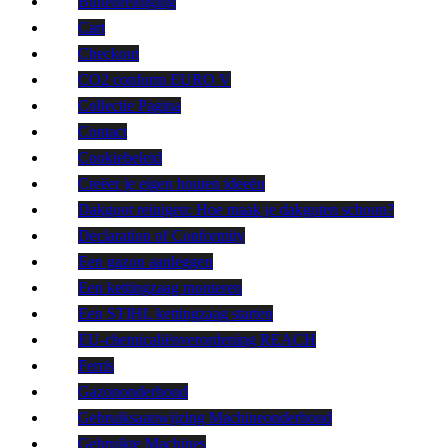
Buitenreiniging
Cart
Checkout
CO2 conform EURO V
Collectie Pagina
Contact
Cookiebeleid
Creëer je eigen houten ideeën
Dakgoot reinigen: Hoe maak je dakgoten schoon?
Declaration of Conformity
Een gazon aanleggen
Een kettingzaag monteren
Een STIHL kettingzaag starten
EU-chemicaliënverordening REACH
Ferris
Gazononderhoud
Gebruiksaanwijzing Machineonderhoud
Gebruikte Machines