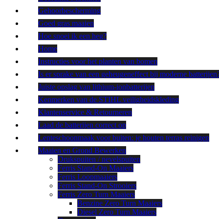
Gehoorbescherming
Goed gras maaien
Hoe snoei ik een heg?
Home
Instructies voor het planten van bomen
Is er sprake van een geheugeneffect bij moderne batterijen
Juiste opslag van lithium-ionbatterijen
Kenmerken van de STIHL veiligheidskleding
Klantenservice & Retourneren
Laad de batterijen correct op
Lenteschoonmaak voor buiten: je houten terras reinigen
Maaien en Grond Bewerken
Drukspuiten / nevelspuiten
Ferris Stand-On Maaiers
Ferris Loopmaaiers
Ferris Stand-On Strooiers
Ferris Zero Turn Maaiers
Benzine Zero Turn Maaiers
Diesel Zero Turn Maaiers