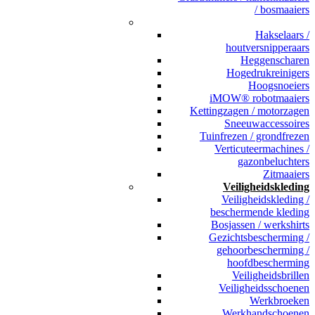
/ bosmaaiers
_
Hakselaars /
houtversnipperaars
Heggenscharen
Hogedrukreinigers
Hoogsnoeiers
iMOW® robotmaaiers
Kettingzagen / motorzagen
Sneeuwaccessoires
Tuinfrezen / grondfrezen
Verticuteermachines /
gazonbeluchters
Zitmaaiers
Veiligheidskleding
Veiligheidskleding /
beschermende kleding
Bosjassen / werkshirts
Gezichtsbescherming /
gehoorbescherming /
hoofdbescherming
Veiligheidsbrillen
Veiligheidsschoenen
Werkbroeken
Werkhandschoenen