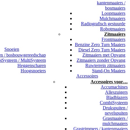
kantenmaaiers /
bosmaaiers
Loopmaaiers
Mulchmaaiers
Radiografisch gestuurde
Robotmaaiers
Zitmaaiers
Frontmaaiers
Benzine Zero Turn Maaiers
Snoeien
Diesel Zero Turn Maaiers
en / bosbouwgereedschap
Zitmaaiers met Opvang
Systeem / MultiSysteem
Zitmaaiers zonder Opvang
Heggenscharen
Ruwterrein zitmaaiers
Hoogsnoeiers
Stand-On Maaiers
Accessoires
Accessoires voor…
Accumachines
Alleszuigers
Bladblazers
CombiSysteem
Drukspuiten /
nevelspuiten
Grasmaaiers /
mulchmaaiers
Grastrimmers / kantenmaaiers