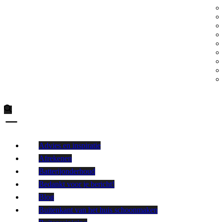
Advies en inspiratie
Afrekenen
Batterijonderhoud
Bedankt voor je bericht!
Blog
Buitenkant van het huis schoonmaken