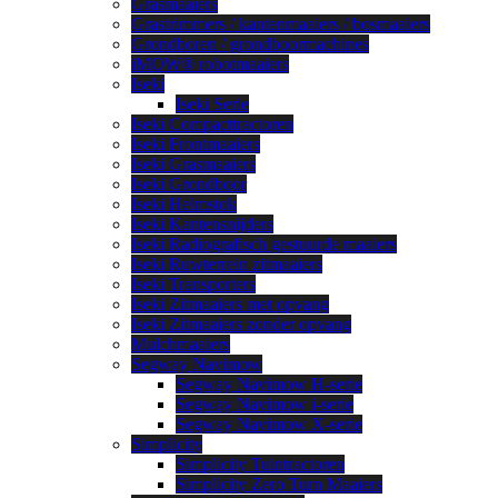
Grasmaaiers
Grastrimmers / kantenmaaiers / bosmaaiers
Grondboren / grondboormachines
iMOW® robotmaaiers
Iseki
Iseki Serie
Iseki Compacttractoren
Iseki Frontmaaiers
Iseki Grasmaaiers
Iseki Grondboor
Iseki Helmstok
Iseki Kantensnijders
Iseki Radiografisch gestuurde maaiers
Iseki Ruwterrein zitmaaiers
Iseki Transporters
Iseki Zitmaaiers met opvang
Iseki Zitmaaiers zonder opvang
Mulchmaaiers
Segway Navimow
Segway Navimow H-serie
Segway Navimow i-serie
Segway Navimow X-serie
Simplicity
Simplicity Tuintractoren
Simplicity Zero Turn Maaiers