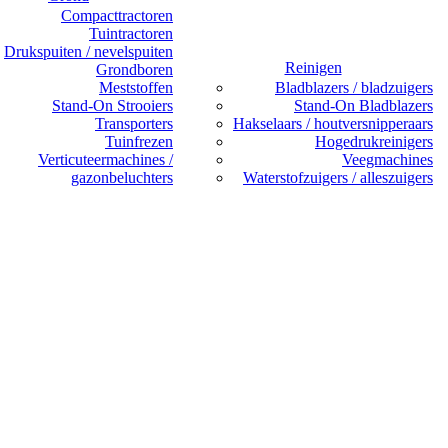
Compacttractoren
Tuintractoren
Drukspuiten / nevelspuiten
Reinigen
Grondboren
Meststoffen
Bladblazers / bladzuigers
Stand-On Strooiers
Stand-On Bladblazers
Transporters
Hakselaars / houtversnipperaars
Tuinfrezen
Hogedrukreinigers
Verticuteermachines /
Veegmachines
gazonbeluchters
Waterstofzuigers / alleszuigers