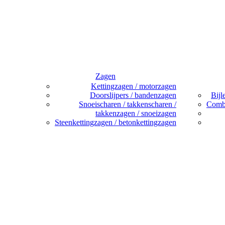
Zagen
Kettingzagen / motorzagen
Doorslijpers / bandenzagen
Bijl
Snoeischaren / takkenscharen /
Combi
takkenzagen / snoeizagen
Steenkettingzagen / betonkettingzagen