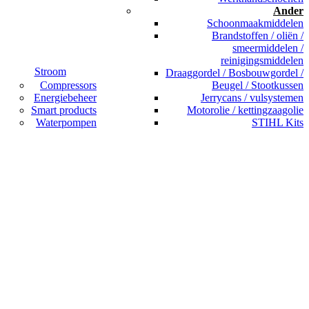
Ander
Schoonmaakmiddelen
Brandstoffen / oliën /
smeermiddelen /
reinigingsmiddelen
Stroom
Draaggordel / Bosbouwgordel /
Compressors
Beugel / Stootkussen
Energiebeheer
Jerrycans / vulsystemen
Smart products
Motorolie / kettingzaagolie
Waterpompen
STIHL Kits