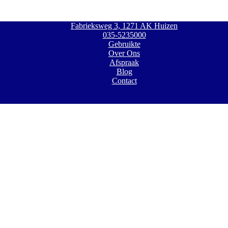
Fabrieksweg 3, 1271 AK Huizen
035-5235000
Gebruikte
Over Ons
Afspraak
Blog
Contact