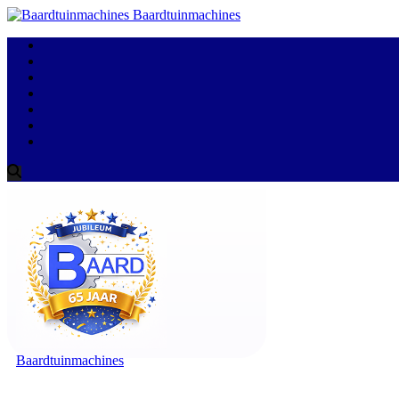
Baardtuinmachines
Baardtuinmachines