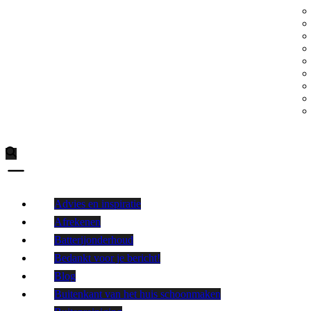
Advies en inspiratie
Afrekenen
Batterijonderhoud
Bedankt voor je bericht!
Blog
Buitenkant van het huis schoonmaken