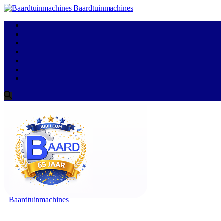
Baardtuinmachines
Baardtuinmachines