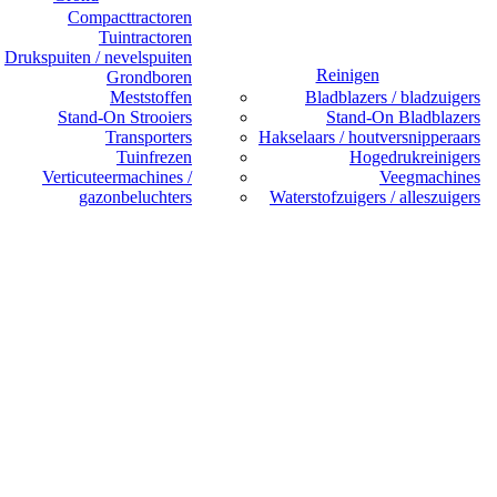
Compacttractoren
Tuintractoren
Drukspuiten / nevelspuiten
Reinigen
Grondboren
Meststoffen
Bladblazers / bladzuigers
Stand-On Strooiers
Stand-On Bladblazers
Transporters
Hakselaars / houtversnipperaars
Tuinfrezen
Hogedrukreinigers
Verticuteermachines /
Veegmachines
gazonbeluchters
Waterstofzuigers / alleszuigers