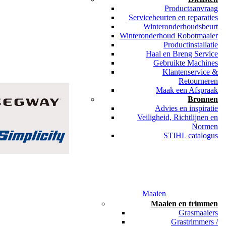
Productaanvraag
Servicebeurten en reparaties
Winteronderhoudsbeurt
Winteronderhoud Robotmaaier
Productinstallatie
Haal en Breng Service
Gebruikte Machines
Klantenservice &
Retourneren
Maak een Afspraak
Bronnen
Advies en inspiratie
Veiligheid, Richtlijnen en
Normen
STIHL catalogus
Maaien
Maaien en trimmen
Grasmaaiers
Grastrimmers /