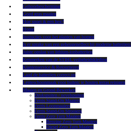
Gehoorbescherming
Goed gras maaien
Hoe snoei ik een heg?
Home
Instructies voor het planten van bomen
Is er sprake van een geheugeneffect bij moderne batterijen
Juiste opslag van lithium-ionbatterijen
Kenmerken van de STIHL veiligheidskleding
Klantenservice & Retourneren
Laad de batterijen correct op
Lenteschoonmaak voor buiten: je houten terras reinigen
Maaien en Grond Bewerken
Drukspuiten / nevelspuiten
Ferris Stand-On Maaiers
Ferris Loopmaaiers
Ferris Stand-On Strooiers
Ferris Zero Turn Maaiers
Benzine Zero Turn Maaiers
Diesel Zero Turn Maaiers