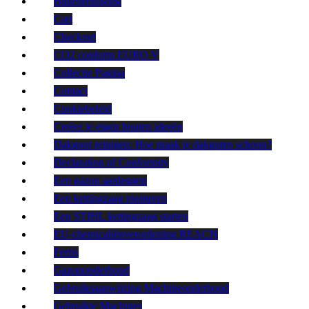
Buitenreiniging
Cart
Checkout
CO2 conform EURO V
Collectie Pagina
Contact
Cookiebeleid
Creëer je eigen houten ideeën
Dakgoot reinigen: Hoe maak je dakgoten schoon?
Declaration of Conformity
Een gazon aanleggen
Een kettingzaag monteren
Een STIHL kettingzaag starten
EU-chemicaliënverordening REACH
Ferris
Gazononderhoud
Gebruiksaanwijzing Machineonderhoud
Gebruikte Machines