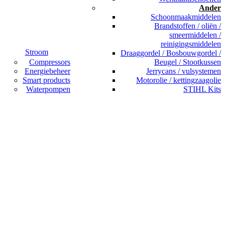
Ander
Schoonmaakmiddelen
Brandstoffen / oliën /
smeermiddelen /
reinigingsmiddelen
Stroom
Draaggordel / Bosbouwgordel /
Compressors
Beugel / Stootkussen
Energiebeheer
Jerrycans / vulsystemen
Smart products
Motorolie / kettingzaagolie
Waterpompen
STIHL Kits