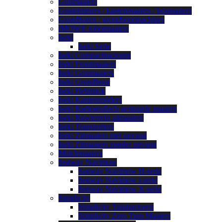
Grasmaaiers
Grastrimmers / kantenmaaiers / bosmaaiers
Grondboren / grondboormachines
iMOW® robotmaaiers
Iseki
Iseki Serie
Iseki Compacttractoren
Iseki Frontmaaiers
Iseki Grasmaaiers
Iseki Grondboor
Iseki Helmstok
Iseki Kantensnijders
Iseki Radiografisch gestuurde maaiers
Iseki Ruwterrein zitmaaiers
Iseki Transporters
Iseki Zitmaaiers met opvang
Iseki Zitmaaiers zonder opvang
Mulchmaaiers
Segway Navimow
Segway Navimow H-serie
Segway Navimow i-serie
Segway Navimow X-serie
Simplicity
Simplicity Tuintractoren
Simplicity Zero Turn Maaiers