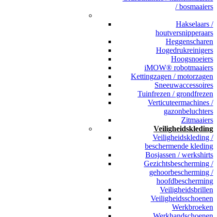
/ bosmaaiers
_
Hakselaars /
houtversnipperaars
Heggenscharen
Hogedrukreinigers
Hoogsnoeiers
iMOW® robotmaaiers
Kettingzagen / motorzagen
Sneeuwaccessoires
Tuinfrezen / grondfrezen
Verticuteermachines /
gazonbeluchters
Zitmaaiers
Veiligheidskleding
Veiligheidskleding /
beschermende kleding
Bosjassen / werkshirts
Gezichtsbescherming /
gehoorbescherming /
hoofdbescherming
Veiligheidsbrillen
Veiligheidsschoenen
Werkbroeken
Werkhandschoenen