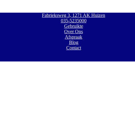
Fabrieksweg 3, 1271 AK Huizen
035-5235000
Gebruikte
Over Ons
Afspraak
Blog
Contact