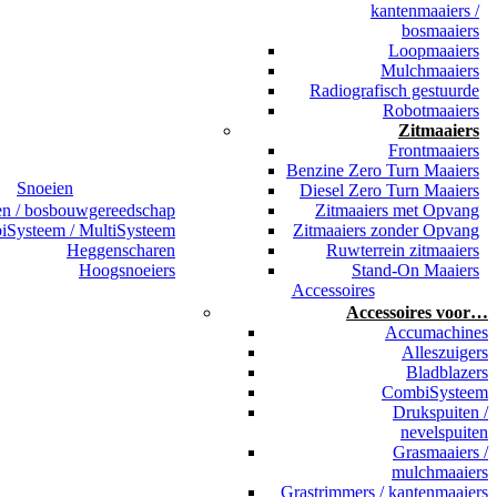
kantenmaaiers /
bosmaaiers
Loopmaaiers
Mulchmaaiers
Radiografisch gestuurde
Robotmaaiers
Zitmaaiers
Frontmaaiers
Benzine Zero Turn Maaiers
Snoeien
Diesel Zero Turn Maaiers
en / bosbouwgereedschap
Zitmaaiers met Opvang
Systeem / MultiSysteem
Zitmaaiers zonder Opvang
Heggenscharen
Ruwterrein zitmaaiers
Hoogsnoeiers
Stand-On Maaiers
Accessoires
Accessoires voor…
Accumachines
Alleszuigers
Bladblazers
CombiSysteem
Drukspuiten /
nevelspuiten
Grasmaaiers /
mulchmaaiers
Grastrimmers / kantenmaaiers