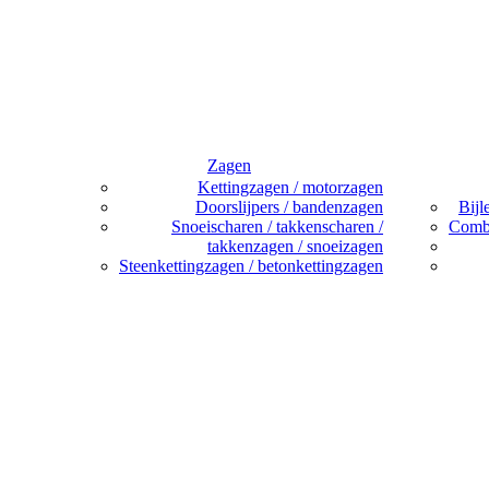
Zagen
Kettingzagen / motorzagen
Doorslijpers / bandenzagen
Bijl
Snoeischaren / takkenscharen /
Combi
takkenzagen / snoeizagen
Steenkettingzagen / betonkettingzagen