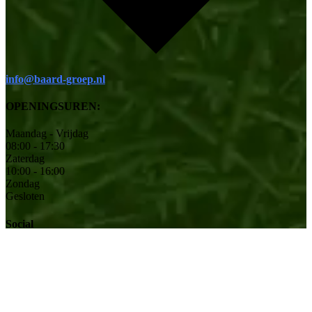
info@baard-groep.nl
OPENINGSUREN:
Maandag - Vrijdag
08:00 - 17:30
Zaterdag
10:00 - 16:00
Zondag
Gesloten
Social
© 2026 Baard Tuinmachines | Alle rechten voorbehouden.
|
Site
ontworpen door
Privacy