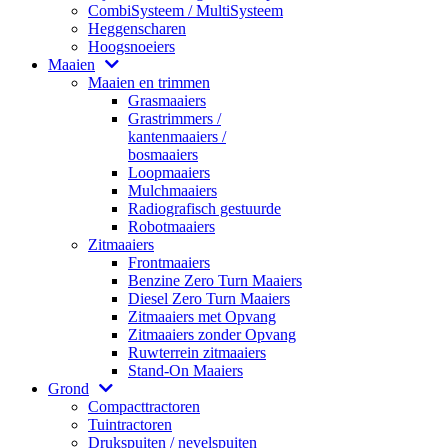
CombiSysteem / MultiSysteem
Heggenscharen
Hoogsnoeiers
Maaien
Maaien en trimmen
Grasmaaiers
Grastrimmers /
kantenmaaiers /
bosmaaiers
Loopmaaiers
Mulchmaaiers
Radiografisch gestuurde
Robotmaaiers
Zitmaaiers
Frontmaaiers
Benzine Zero Turn Maaiers
Diesel Zero Turn Maaiers
Zitmaaiers met Opvang
Zitmaaiers zonder Opvang
Ruwterrein zitmaaiers
Stand-On Maaiers
Grond
Compacttractoren
Tuintractoren
Drukspuiten / nevelspuiten