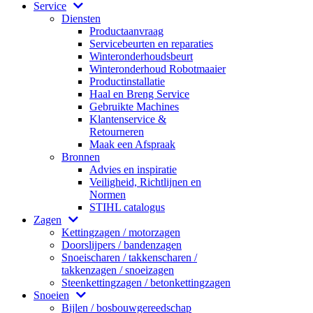
Service
Diensten
Productaanvraag
Servicebeurten en reparaties
Winteronderhoudsbeurt
Winteronderhoud Robotmaaier
Productinstallatie
Haal en Breng Service
Gebruikte Machines
Klantenservice &
Retourneren
Maak een Afspraak
Bronnen
Advies en inspiratie
Veiligheid, Richtlijnen en
Normen
STIHL catalogus
Zagen
Kettingzagen / motorzagen
Doorslijpers / bandenzagen
Snoeischaren / takkenscharen /
takkenzagen / snoeizagen
Steenkettingzagen / betonkettingzagen
Snoeien
Bijlen / bosbouwgereedschap