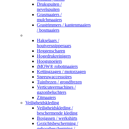
Drukspuiten /
nevelspuiten
Grasmaaiers /
mulchmaaiers
Grastrimmers / kantenmaaiers
/ bosmaaiers
_
Hakselaars /
houtversnipperaars
Heggenscharen
Hogedrukreinigers
Hoogsnoeiers
iMOW® robotmaaiers
Kettingzagen / motorzagen
Sneeuwaccessoires
Tuinfrezen / grondfrezen
Verticuteermachines /
gazonbeluchters
Zitmaaiers
Veiligheidskleding
Veiligheidskleding /
beschermende kleding
Bosjassen / werkshirts
Gezichtsbescherming /
gehoorbescherming /