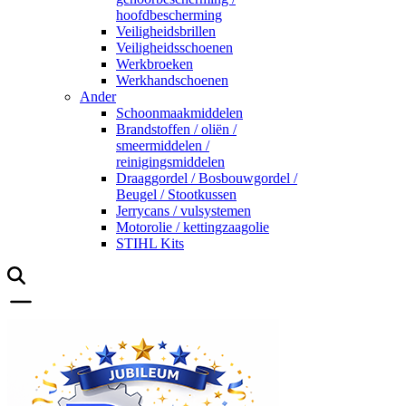
hoofdbescherming
Veiligheidsbrillen
Veiligheidsschoenen
Werkbroeken
Werkhandschoenen
Ander
Schoonmaakmiddelen
Brandstoffen / oliën /
smeermiddelen /
reinigingsmiddelen
Draaggordel / Bosbouwgordel /
Beugel / Stootkussen
Jerrycans / vulsystemen
Motorolie / kettingzaagolie
STIHL Kits