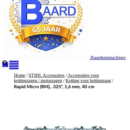
Baardtuinmachines
Home
/
STIHL Accessoires
/
Accessoires voor
kettingzagen / motorzagen
/
Ketting voor kettingzaag
/
Rapid Micro (RM), .325", 1,6 mm, 40 cm