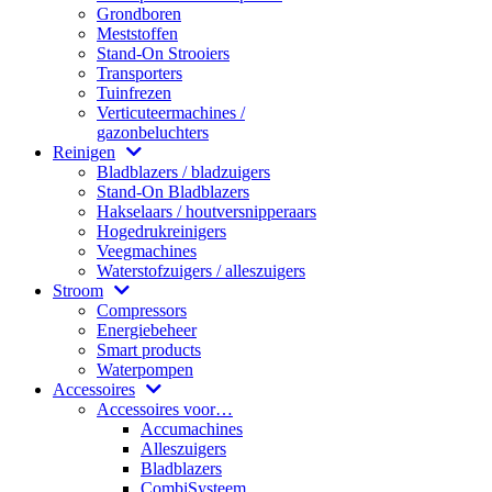
Grondboren
Meststoffen
Stand-On Strooiers
Transporters
Tuinfrezen
Verticuteermachines /
gazonbeluchters
Reinigen
Bladblazers / bladzuigers
Stand-On Bladblazers
Hakselaars / houtversnipperaars
Hogedrukreinigers
Veegmachines
Waterstofzuigers / alleszuigers
Stroom
Compressors
Energiebeheer
Smart products
Waterpompen
Accessoires
Accessoires voor…
Accumachines
Alleszuigers
Bladblazers
CombiSysteem