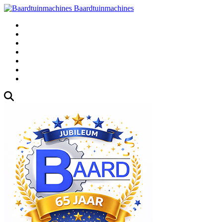
Baardtuinmachines
Fabrieksweg 3, 1271 AK Huizen
035-5235000
Gebruikte
Over Ons
Afspraak
Blog
Contact