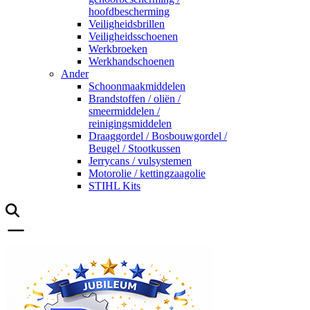
hoofdbescherming
Veiligheidsbrillen
Veiligheidsschoenen
Werkbroeken
Werkhandschoenen
Ander
Schoonmaakmiddelen
Brandstoffen / oliën /
smeermiddelen /
reinigingsmiddelen
Draaggordel / Bosbouwgordel /
Beugel / Stootkussen
Jerrycans / vulsystemen
Motorolie / kettingzaagolie
STIHL Kits