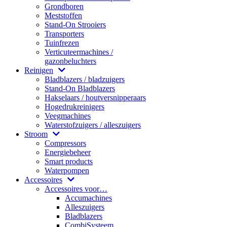
Grondboren
Meststoffen
Stand-On Strooiers
Transporters
Tuinfrezen
Verticuteermachines /
gazonbeluchters
Reinigen
Bladblazers / bladzuigers
Stand-On Bladblazers
Hakselaars / houtversnipperaars
Hogedrukreinigers
Veegmachines
Waterstofzuigers / alleszuigers
Stroom
Compressors
Energiebeheer
Smart products
Waterpompen
Accessoires
Accessoires voor…
Accumachines
Alleszuigers
Bladblazers
CombiSysteem