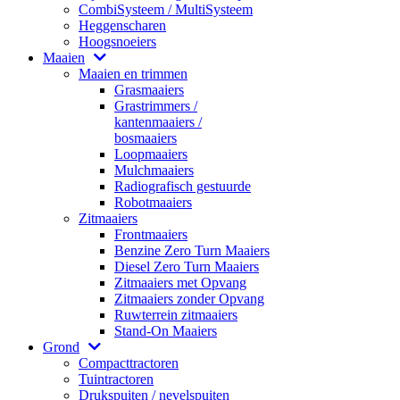
CombiSysteem / MultiSysteem
Heggenscharen
Hoogsnoeiers
Maaien
Maaien en trimmen
Grasmaaiers
Grastrimmers /
kantenmaaiers /
bosmaaiers
Loopmaaiers
Mulchmaaiers
Radiografisch gestuurde
Robotmaaiers
Zitmaaiers
Frontmaaiers
Benzine Zero Turn Maaiers
Diesel Zero Turn Maaiers
Zitmaaiers met Opvang
Zitmaaiers zonder Opvang
Ruwterrein zitmaaiers
Stand-On Maaiers
Grond
Compacttractoren
Tuintractoren
Drukspuiten / nevelspuiten