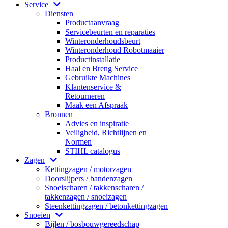
Service
Diensten
Productaanvraag
Servicebeurten en reparaties
Winteronderhoudsbeurt
Winteronderhoud Robotmaaier
Productinstallatie
Haal en Breng Service
Gebruikte Machines
Klantenservice &
Retourneren
Maak een Afspraak
Bronnen
Advies en inspiratie
Veiligheid, Richtlijnen en
Normen
STIHL catalogus
Zagen
Kettingzagen / motorzagen
Doorslijpers / bandenzagen
Snoeischaren / takkenscharen /
takkenzagen / snoeizagen
Steenkettingzagen / betonkettingzagen
Snoeien
Bijlen / bosbouwgereedschap