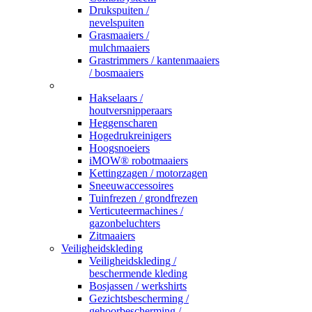
Drukspuiten /
nevelspuiten
Grasmaaiers /
mulchmaaiers
Grastrimmers / kantenmaaiers
/ bosmaaiers
_
Hakselaars /
houtversnipperaars
Heggenscharen
Hogedrukreinigers
Hoogsnoeiers
iMOW® robotmaaiers
Kettingzagen / motorzagen
Sneeuwaccessoires
Tuinfrezen / grondfrezen
Verticuteermachines /
gazonbeluchters
Zitmaaiers
Veiligheidskleding
Veiligheidskleding /
beschermende kleding
Bosjassen / werkshirts
Gezichtsbescherming /
gehoorbescherming /