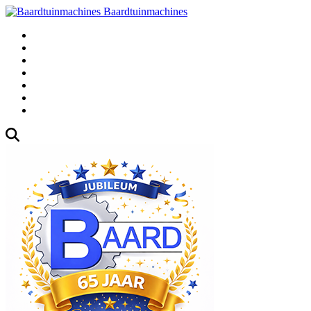
Baardtuinmachines
Fabrieksweg 3, 1271 AK Huizen
035-5235000
Gebruikte
Over Ons
Afspraak
Blog
Contact