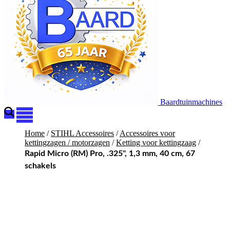
Baardtuinmachines
Home
/
STIHL Accessoires
/
Accessoires voor
kettingzagen / motorzagen
/
Ketting voor kettingzaag
/
Rapid Micro (RM) Pro, .325", 1,3 mm, 40 cm, 67
schakels