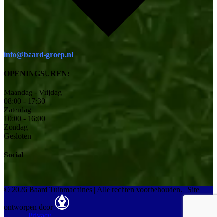
info@baard-groep.nl
OPENINGSUREN:
Maandag - Vrijdag
08:00 - 17:30
Zaterdag
10:00 - 16:00
Zondag
Gesloten
Social
© 2026 Baard Tuinmachines | Alle rechten voorbehouden.
|
Site
ontworpen door
Privacy