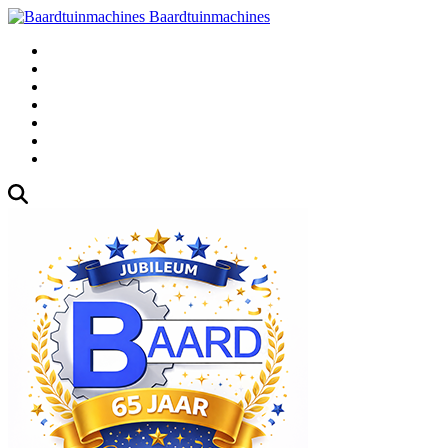
Baardtuinmachines
Fabrieksweg 3, 1271 AK Huizen
035-5235000
Gebruikte
Over Ons
Afspraak
Blog
Contact