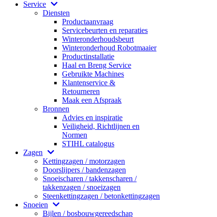
Service
Diensten
Productaanvraag
Servicebeurten en reparaties
Winteronderhoudsbeurt
Winteronderhoud Robotmaaier
Productinstallatie
Haal en Breng Service
Gebruikte Machines
Klantenservice &
Retourneren
Maak een Afspraak
Bronnen
Advies en inspiratie
Veiligheid, Richtlijnen en
Normen
STIHL catalogus
Zagen
Kettingzagen / motorzagen
Doorslijpers / bandenzagen
Snoeischaren / takkenscharen /
takkenzagen / snoeizagen
Steenkettingzagen / betonkettingzagen
Snoeien
Bijlen / bosbouwgereedschap