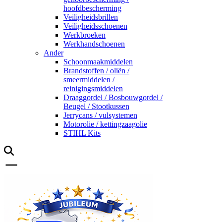
hoofdbescherming
Veiligheidsbrillen
Veiligheidsschoenen
Werkbroeken
Werkhandschoenen
Ander
Schoonmaakmiddelen
Brandstoffen / oliën /
smeermiddelen /
reinigingsmiddelen
Draaggordel / Bosbouwgordel /
Beugel / Stootkussen
Jerrycans / vulsystemen
Motorolie / kettingzaagolie
STIHL Kits