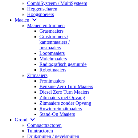
CombiSysteem / MultiSysteem
Heggenscharen
Hoogsnoeiers
Maaien
Maaien en trimmen
Grasmaaiers
Grastrimmers /
kantenmaaiers /
bosmaaiers
Loopmaaiers
Mulchmaaiers
Radiografisch gestuurde
Robotmaaiers
Zitmaaiers
Frontmaaiers
Benzine Zero Turn Maaiers
Diesel Zero Turn Maaiers
Zitmaaiers met Opvang
Zitmaaiers zonder Opvang
Ruwterrein zitmaaiers
Stand-On Maaiers
Grond
Compacttractoren
Tuintractoren
Drukspuiten / nevelspuiten