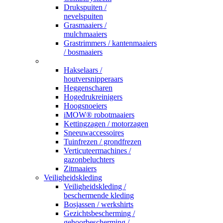
Drukspuiten /
nevelspuiten
Grasmaaiers /
mulchmaaiers
Grastrimmers / kantenmaaiers
/ bosmaaiers
_
Hakselaars /
houtversnipperaars
Heggenscharen
Hogedrukreinigers
Hoogsnoeiers
iMOW® robotmaaiers
Kettingzagen / motorzagen
Sneeuwaccessoires
Tuinfrezen / grondfrezen
Verticuteermachines /
gazonbeluchters
Zitmaaiers
Veiligheidskleding
Veiligheidskleding /
beschermende kleding
Bosjassen / werkshirts
Gezichtsbescherming /
gehoorbescherming /