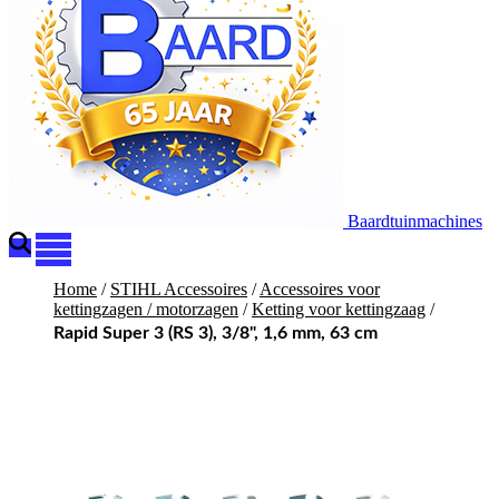
Baardtuinmachines
Home
/
STIHL Accessoires
/
Accessoires voor
kettingzagen / motorzagen
/
Ketting voor kettingzaag
/
Rapid Super 3 (RS 3), 3/8", 1,6 mm, 63 cm