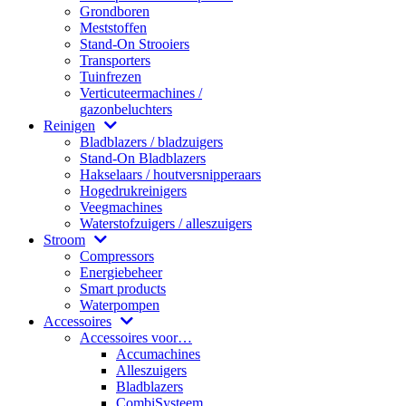
Grondboren
Meststoffen
Stand-On Strooiers
Transporters
Tuinfrezen
Verticuteermachines /
gazonbeluchters
Reinigen
Bladblazers / bladzuigers
Stand-On Bladblazers
Hakselaars / houtversnipperaars
Hogedrukreinigers
Veegmachines
Waterstofzuigers / alleszuigers
Stroom
Compressors
Energiebeheer
Smart products
Waterpompen
Accessoires
Accessoires voor…
Accumachines
Alleszuigers
Bladblazers
CombiSysteem