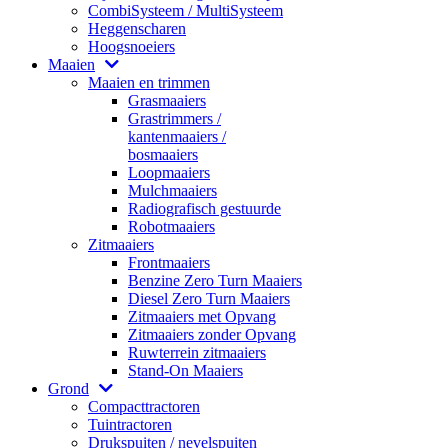
CombiSysteem / MultiSysteem
Heggenscharen
Hoogsnoeiers
Maaien
Maaien en trimmen
Grasmaaiers
Grastrimmers /
kantenmaaiers /
bosmaaiers
Loopmaaiers
Mulchmaaiers
Radiografisch gestuurde
Robotmaaiers
Zitmaaiers
Frontmaaiers
Benzine Zero Turn Maaiers
Diesel Zero Turn Maaiers
Zitmaaiers met Opvang
Zitmaaiers zonder Opvang
Ruwterrein zitmaaiers
Stand-On Maaiers
Grond
Compacttractoren
Tuintractoren
Drukspuiten / nevelspuiten