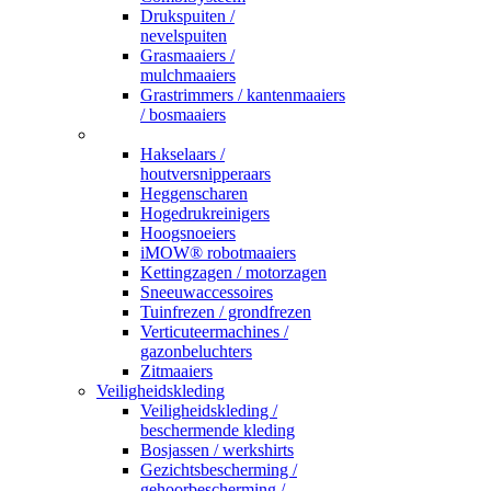
Drukspuiten /
nevelspuiten
Grasmaaiers /
mulchmaaiers
Grastrimmers / kantenmaaiers
/ bosmaaiers
_
Hakselaars /
houtversnipperaars
Heggenscharen
Hogedrukreinigers
Hoogsnoeiers
iMOW® robotmaaiers
Kettingzagen / motorzagen
Sneeuwaccessoires
Tuinfrezen / grondfrezen
Verticuteermachines /
gazonbeluchters
Zitmaaiers
Veiligheidskleding
Veiligheidskleding /
beschermende kleding
Bosjassen / werkshirts
Gezichtsbescherming /
gehoorbescherming /