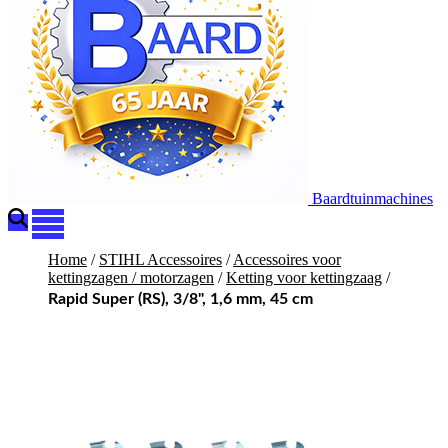
Baardtuinmachines
Home
/
STIHL Accessoires
/
Accessoires voor
kettingzagen / motorzagen
/
Ketting voor kettingzaag
/
Rapid Super (RS), 3/8", 1,6 mm, 45 cm