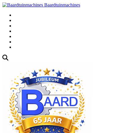
Baardtuinmachines
Fabrieksweg 3, 1271 AK Huizen
035-5235000
Gebruikte
Over Ons
Afspraak
Blog
Contact