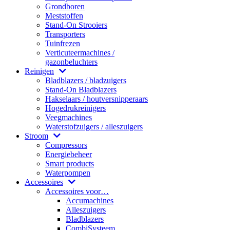
Grondboren
Meststoffen
Stand-On Strooiers
Transporters
Tuinfrezen
Verticuteermachines /
gazonbeluchters
Reinigen
Bladblazers / bladzuigers
Stand-On Bladblazers
Hakselaars / houtversnipperaars
Hogedrukreinigers
Veegmachines
Waterstofzuigers / alleszuigers
Stroom
Compressors
Energiebeheer
Smart products
Waterpompen
Accessoires
Accessoires voor…
Accumachines
Alleszuigers
Bladblazers
CombiSysteem