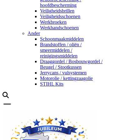
hoofdbescherming
Veiligheidsbrillen
Veiligheidsschoenen
Werkbroeken
Werkhandschoenen
Ander
Schoonmaakmiddelen
Brandstoffen / oliën /
smeermiddelen /
reinigingsmiddelen
Draaggordel / Bosbouwgordel /
Beugel / Stootkussen
Jerrycans / vulsystemen
Motorolie / kettingzaagolie
STIHL Kits