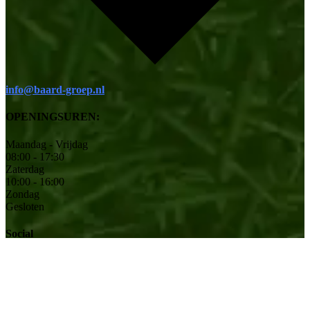
info@baard-groep.nl
OPENINGSUREN:
Maandag - Vrijdag
08:00 - 17:30
Zaterdag
10:00 - 16:00
Zondag
Gesloten
Social
© 2026 Baard Tuinmachines | Alle rechten voorbehouden.
|
Site
ontworpen door