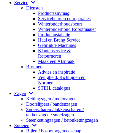
Service
Diensten
Productaanvraag
Servicebeurten en reparaties
Winteronderhoudsbeurt
Winteronderhoud Robotmaaier
Productinstallatie
Haal en Breng Service
Gebruikte Machines
Klantenservice &
Retourneren
Maak een Afspraak
Bronnen
Advies en inspiratie
Veiligheid, Richtlijnen en
Normen
STIHL catalogus
Zagen
Kettingzagen / motorzagen
Doorslijpers / bandenzagen
Snoeischaren / takkenscharen /
takkenzagen / snoeizagen
Steenkettingzagen / betonkettingzagen
Snoeien
Bijlen / bosbouwgereedschap