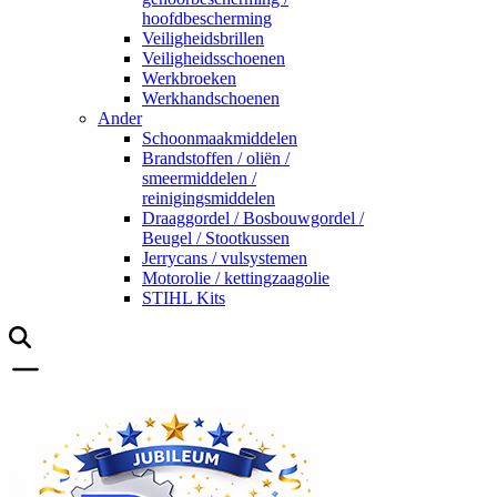
hoofdbescherming
Veiligheidsbrillen
Veiligheidsschoenen
Werkbroeken
Werkhandschoenen
Ander
Schoonmaakmiddelen
Brandstoffen / oliën /
smeermiddelen /
reinigingsmiddelen
Draaggordel / Bosbouwgordel /
Beugel / Stootkussen
Jerrycans / vulsystemen
Motorolie / kettingzaagolie
STIHL Kits