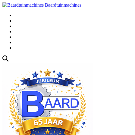
Baardtuinmachines
Fabrieksweg 3, 1271 AK Huizen
035-5235000
Gebruikte
Over Ons
Afspraak
Blog
Contact