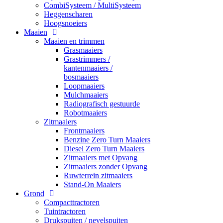
CombiSysteem / MultiSysteem
Heggenscharen
Hoogsnoeiers
Maaien
Maaien en trimmen
Grasmaaiers
Grastrimmers /
kantenmaaiers /
bosmaaiers
Loopmaaiers
Mulchmaaiers
Radiografisch gestuurde
Robotmaaiers
Zitmaaiers
Frontmaaiers
Benzine Zero Turn Maaiers
Diesel Zero Turn Maaiers
Zitmaaiers met Opvang
Zitmaaiers zonder Opvang
Ruwterrein zitmaaiers
Stand-On Maaiers
Grond
Compacttractoren
Tuintractoren
Drukspuiten / nevelspuiten