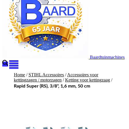
Baardtuinmachines
Home
/
STIHL Accessoires
/
Accessoires voor
kettingzagen / motorzagen
/
Ketting voor kettingzaag
/
Rapid Super (RS), 3/8", 1,6 mm, 50 cm