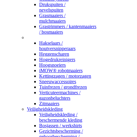
Drukspuiten /
nevelspuiten
Grasmaaiers /
mulchmaaiers
Grastrimmers / kantenmaaiers
/ bosmaaiers
_
Hakselaars /
houtversnipperaars
Heggenscharen
Hogedrukreinigers
Hoogsnoeiers
iMOW® robotmaaiers
Kettingzagen / motorzagen
Sneeuwaccessoires
Tuinfrezen / grondfrezen
Verticuteermachines /
gazonbeluchters
Zitmaaiers
Veiligheidskleding
Veiligheidskleding /
beschermende kleding
Bosjassen / werkshirts
Gezichtsbescherming /
gehoorbescherming /