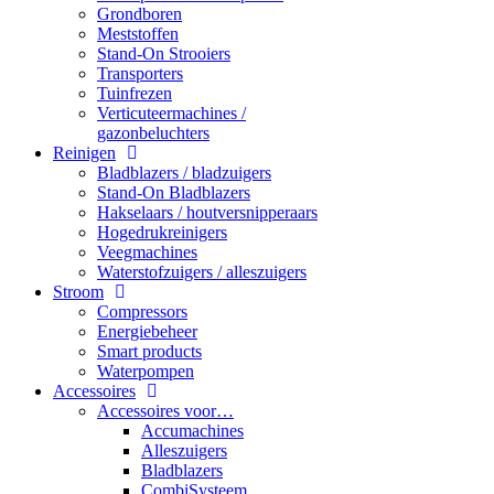
Grondboren
Meststoffen
Stand-On Strooiers
Transporters
Tuinfrezen
Verticuteermachines /
gazonbeluchters
Reinigen
Bladblazers / bladzuigers
Stand-On Bladblazers
Hakselaars / houtversnipperaars
Hogedrukreinigers
Veegmachines
Waterstofzuigers / alleszuigers
Stroom
Compressors
Energiebeheer
Smart products
Waterpompen
Accessoires
Accessoires voor…
Accumachines
Alleszuigers
Bladblazers
CombiSysteem