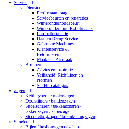
Service
Diensten
Productaanvraag
Servicebeurten en reparaties
Winteronderhoudsbeurt
Winteronderhoud Robotmaaier
Productinstallatie
Haal en Breng Service
Gebruikte Machines
Klantenservice &
Retourneren
Maak een Afspraak
Bronnen
Advies en inspiratie
Veiligheid, Richtlijnen en
Normen
STIHL catalogus
Zagen
Kettingzagen / motorzagen
Doorslijpers / bandenzagen
Snoeischaren / takkenscharen /
takkenzagen / snoeizagen
Steenkettingzagen / betonkettingzagen
Snoeien
Bijlen / bosbouwgereedschap