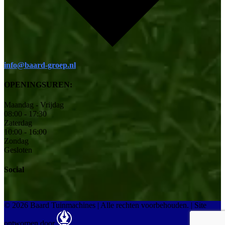
info@baard-groep.nl
OPENINGSUREN:
Maandag - Vrijdag
08:00 - 17:30
Zaterdag
10:00 - 16:00
Zondag
Gesloten
Social
© 2026 Baard Tuinmachines | Alle rechten voorbehouden.
|
Site
ontworpen door