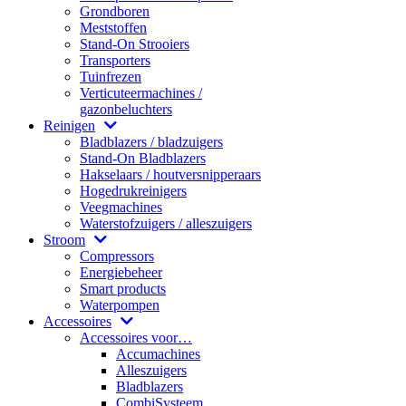
Grondboren
Meststoffen
Stand-On Strooiers
Transporters
Tuinfrezen
Verticuteermachines /
gazonbeluchters
Reinigen
Bladblazers / bladzuigers
Stand-On Bladblazers
Hakselaars / houtversnipperaars
Hogedrukreinigers
Veegmachines
Waterstofzuigers / alleszuigers
Stroom
Compressors
Energiebeheer
Smart products
Waterpompen
Accessoires
Accessoires voor…
Accumachines
Alleszuigers
Bladblazers
CombiSysteem