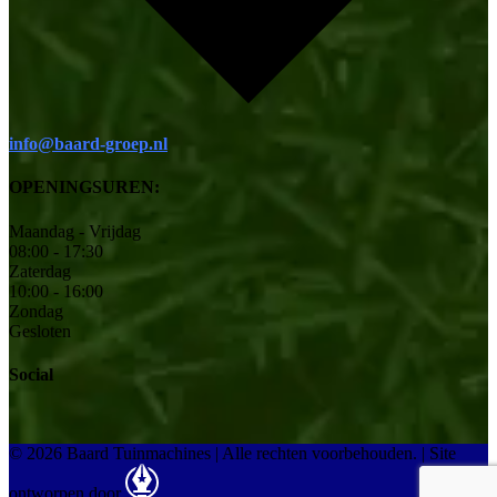
info@baard-groep.nl
OPENINGSUREN:
Maandag - Vrijdag
08:00 - 17:30
Zaterdag
10:00 - 16:00
Zondag
Gesloten
Social
© 2026 Baard Tuinmachines | Alle rechten voorbehouden.
|
Site
ontworpen door