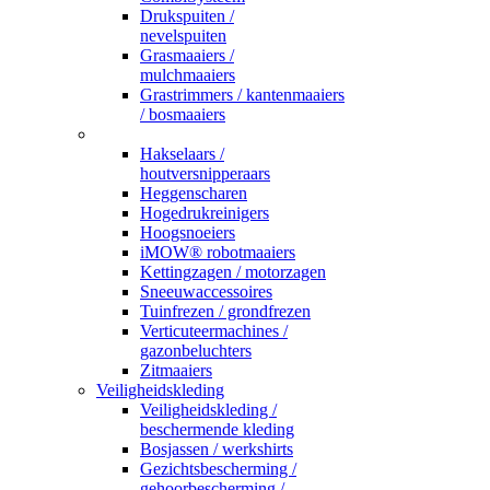
Drukspuiten /
nevelspuiten
Grasmaaiers /
mulchmaaiers
Grastrimmers / kantenmaaiers
/ bosmaaiers
_
Hakselaars /
houtversnipperaars
Heggenscharen
Hogedrukreinigers
Hoogsnoeiers
iMOW® robotmaaiers
Kettingzagen / motorzagen
Sneeuwaccessoires
Tuinfrezen / grondfrezen
Verticuteermachines /
gazonbeluchters
Zitmaaiers
Veiligheidskleding
Veiligheidskleding /
beschermende kleding
Bosjassen / werkshirts
Gezichtsbescherming /
gehoorbescherming /