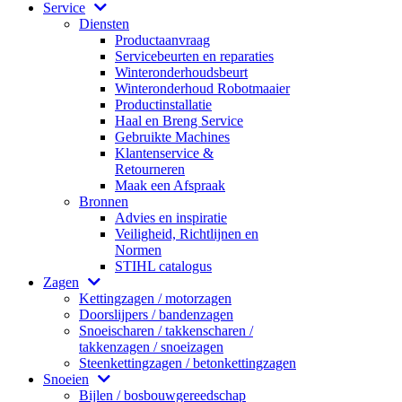
Service
Diensten
Productaanvraag
Servicebeurten en reparaties
Winteronderhoudsbeurt
Winteronderhoud Robotmaaier
Productinstallatie
Haal en Breng Service
Gebruikte Machines
Klantenservice &
Retourneren
Maak een Afspraak
Bronnen
Advies en inspiratie
Veiligheid, Richtlijnen en
Normen
STIHL catalogus
Zagen
Kettingzagen / motorzagen
Doorslijpers / bandenzagen
Snoeischaren / takkenscharen /
takkenzagen / snoeizagen
Steenkettingzagen / betonkettingzagen
Snoeien
Bijlen / bosbouwgereedschap