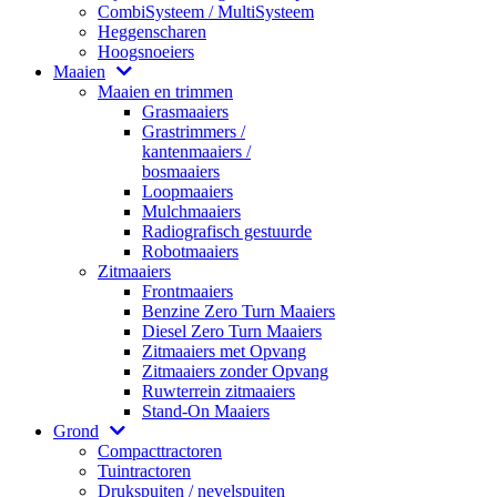
CombiSysteem / MultiSysteem
Heggenscharen
Hoogsnoeiers
Maaien
Maaien en trimmen
Grasmaaiers
Grastrimmers /
kantenmaaiers /
bosmaaiers
Loopmaaiers
Mulchmaaiers
Radiografisch gestuurde
Robotmaaiers
Zitmaaiers
Frontmaaiers
Benzine Zero Turn Maaiers
Diesel Zero Turn Maaiers
Zitmaaiers met Opvang
Zitmaaiers zonder Opvang
Ruwterrein zitmaaiers
Stand-On Maaiers
Grond
Compacttractoren
Tuintractoren
Drukspuiten / nevelspuiten