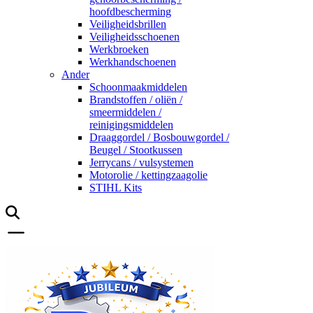
hoofdbescherming
Veiligheidsbrillen
Veiligheidsschoenen
Werkbroeken
Werkhandschoenen
Ander
Schoonmaakmiddelen
Brandstoffen / oliën /
smeermiddelen /
reinigingsmiddelen
Draaggordel / Bosbouwgordel /
Beugel / Stootkussen
Jerrycans / vulsystemen
Motorolie / kettingzaagolie
STIHL Kits