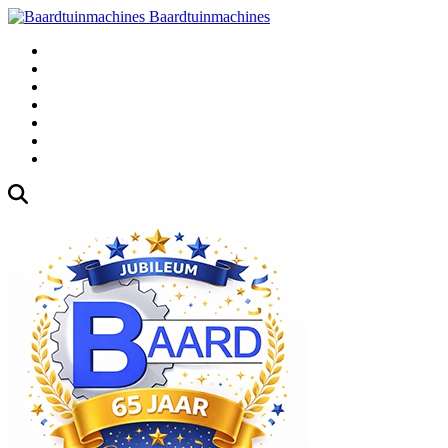
Baardtuinmachines
Fabrieksweg 3, 1271 AK Huizen
035-5235000
Gebruikte
Over Ons
Afspraak
Blog
Contact