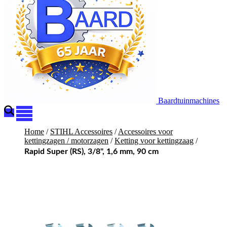
Baardtuinmachines
Home
/
STIHL Accessoires
/
Accessoires voor
kettingzagen / motorzagen
/
Ketting voor kettingzaag
/
Rapid Super (RS), 3/8", 1,6 mm, 90 cm