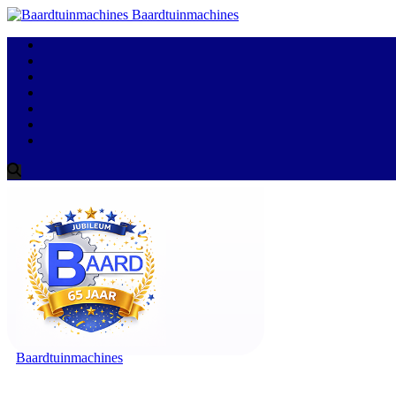
Baardtuinmachines
Baardtuinmachines