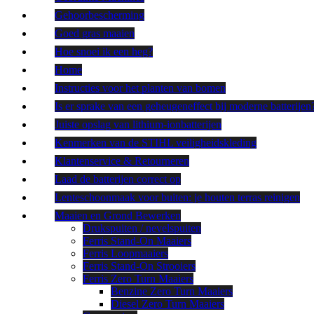
Gehoorbescherming
Goed gras maaien
Hoe snoei ik een heg?
Home
Instructies voor het planten van bomen
Is er sprake van een geheugeneffect bij moderne batterijen
Juiste opslag van lithium-ionbatterijen
Kenmerken van de STIHL veiligheidskleding
Klantenservice & Retourneren
Laad de batterijen correct op
Lenteschoonmaak voor buiten: je houten terras reinigen
Maaien en Grond Bewerken
Drukspuiten / nevelspuiten
Ferris Stand-On Maaiers
Ferris Loopmaaiers
Ferris Stand-On Strooiers
Ferris Zero Turn Maaiers
Benzine Zero Turn Maaiers
Diesel Zero Turn Maaiers