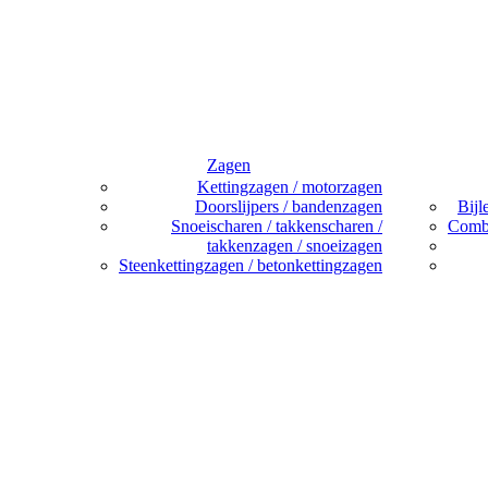
Zagen
Kettingzagen / motorzagen
Doorslijpers / bandenzagen
Bijl
Snoeischaren / takkenscharen /
Combi
takkenzagen / snoeizagen
Steenkettingzagen / betonkettingzagen