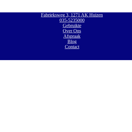
Fabrieksweg 3, 1271 AK Huizen
035-5235000
Gebruikte
Over Ons
Afspraak
Blog
Contact