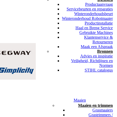
Productaanvraag
Servicebeurten en reparaties
Winteronderhoudsbeurt
Winteronderhoud Robotmaaier
Productinstallatie
Haal en Breng Service
Gebruikte Machines
Klantenservice &
Retourneren
Maak een Afspraak
Bronnen
Advies en inspiratie
Veiligheid, Richtlijnen en
Normen
STIHL catalogus
Maaien
Maaien en trimmen
Grasmaaiers
Grastrimmers /