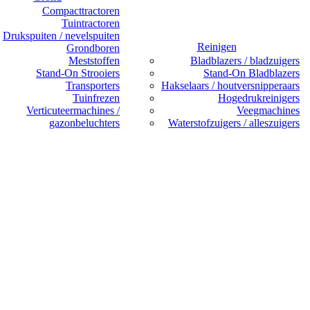
Compacttractoren
Tuintractoren
Drukspuiten / nevelspuiten
Reinigen
Grondboren
Meststoffen
Bladblazers / bladzuigers
Stand-On Strooiers
Stand-On Bladblazers
Transporters
Hakselaars / houtversnipperaars
Tuinfrezen
Hogedrukreinigers
Verticuteermachines /
Veegmachines
gazonbeluchters
Waterstofzuigers / alleszuigers