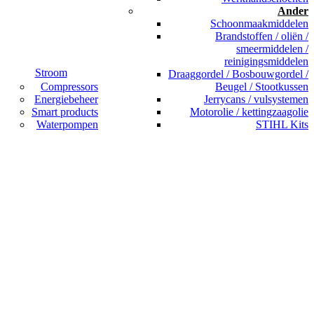
Ander
Schoonmaakmiddelen
Brandstoffen / oliën /
smeermiddelen /
reinigingsmiddelen
Stroom
Draaggordel / Bosbouwgordel /
Compressors
Beugel / Stootkussen
Energiebeheer
Jerrycans / vulsystemen
Smart products
Motorolie / kettingzaagolie
Waterpompen
STIHL Kits