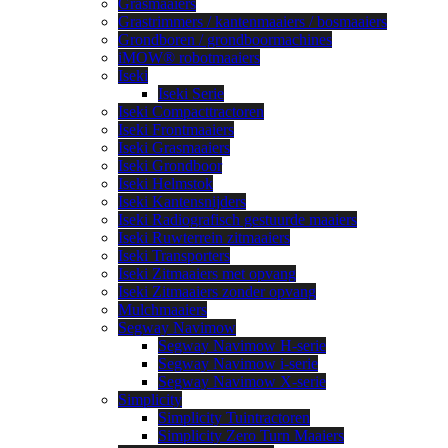
Grasmaaiers
Grastrimmers / kantenmaaiers / bosmaaiers
Grondboren / grondboormachines
iMOW® robotmaaiers
Iseki
Iseki Serie
Iseki Compacttractoren
Iseki Frontmaaiers
Iseki Grasmaaiers
Iseki Grondboor
Iseki Helmstok
Iseki Kantensnijders
Iseki Radiografisch gestuurde maaiers
Iseki Ruwterrein zitmaaiers
Iseki Transporters
Iseki Zitmaaiers met opvang
Iseki Zitmaaiers zonder opvang
Mulchmaaiers
Segway Navimow
Segway Navimow H-serie
Segway Navimow i-serie
Segway Navimow X-serie
Simplicity
Simplicity Tuintractoren
Simplicity Zero Turn Maaiers