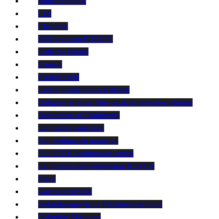
Buitenreiniging
Cart
Checkout
CO2 conform EURO V
Collectie Pagina
Contact
Cookiebeleid
Creëer je eigen houten ideeën
Dakgoot reinigen: Hoe maak je dakgoten schoon?
Declaration of Conformity
Een gazon aanleggen
Een kettingzaag monteren
Een STIHL kettingzaag starten
EU-chemicaliënverordening REACH
Ferris
Gazononderhoud
Gebruiksaanwijzing Machineonderhoud
Gebruikte Machines