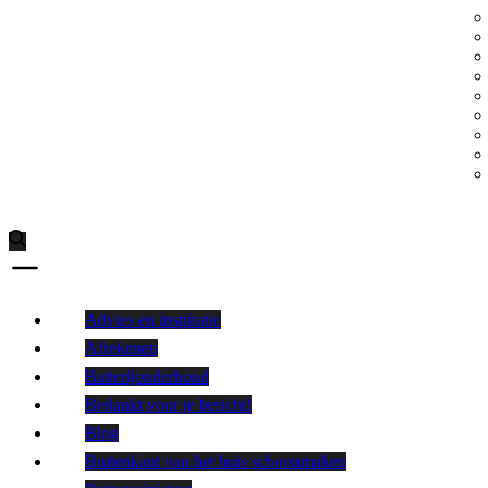
Advies en inspiratie
Afrekenen
Batterijonderhoud
Bedankt voor je bericht!
Blog
Buitenkant van het huis schoonmaken