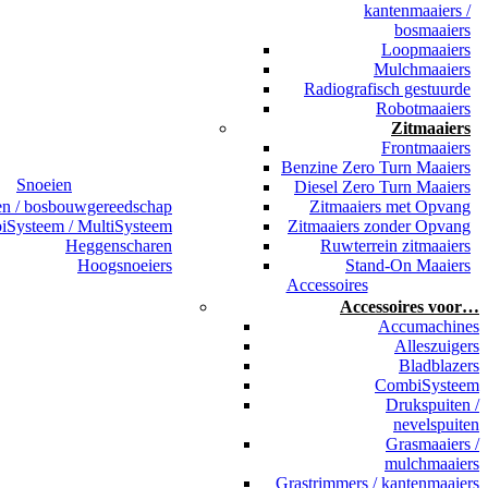
kantenmaaiers /
bosmaaiers
Loopmaaiers
Mulchmaaiers
Radiografisch gestuurde
Robotmaaiers
Zitmaaiers
Frontmaaiers
Benzine Zero Turn Maaiers
Snoeien
Diesel Zero Turn Maaiers
en / bosbouwgereedschap
Zitmaaiers met Opvang
Systeem / MultiSysteem
Zitmaaiers zonder Opvang
Heggenscharen
Ruwterrein zitmaaiers
Hoogsnoeiers
Stand-On Maaiers
Accessoires
Accessoires voor…
Accumachines
Alleszuigers
Bladblazers
CombiSysteem
Drukspuiten /
nevelspuiten
Grasmaaiers /
mulchmaaiers
Grastrimmers / kantenmaaiers