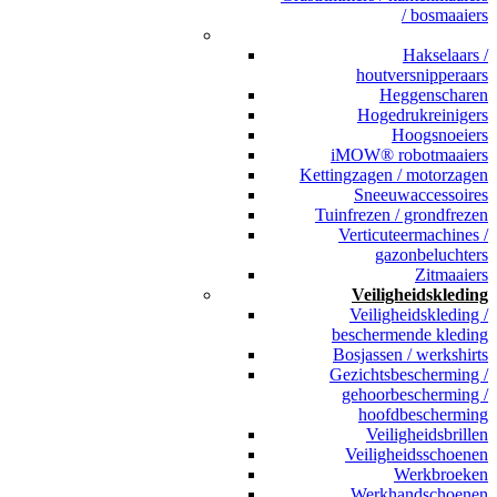
/ bosmaaiers
_
Hakselaars /
houtversnipperaars
Heggenscharen
Hogedrukreinigers
Hoogsnoeiers
iMOW® robotmaaiers
Kettingzagen / motorzagen
Sneeuwaccessoires
Tuinfrezen / grondfrezen
Verticuteermachines /
gazonbeluchters
Zitmaaiers
Veiligheidskleding
Veiligheidskleding /
beschermende kleding
Bosjassen / werkshirts
Gezichtsbescherming /
gehoorbescherming /
hoofdbescherming
Veiligheidsbrillen
Veiligheidsschoenen
Werkbroeken
Werkhandschoenen