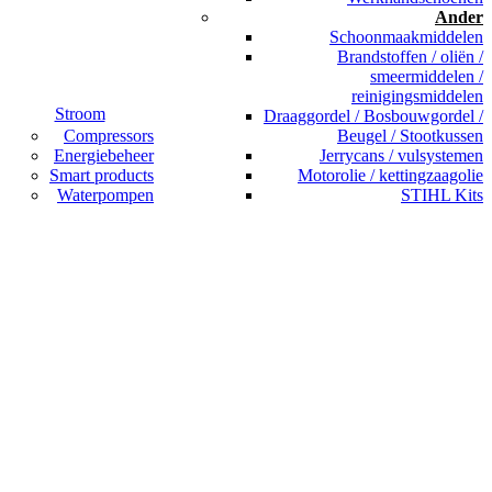
Ander
Schoonmaakmiddelen
Brandstoffen / oliën /
smeermiddelen /
reinigingsmiddelen
Stroom
Draaggordel / Bosbouwgordel /
Compressors
Beugel / Stootkussen
Energiebeheer
Jerrycans / vulsystemen
Smart products
Motorolie / kettingzaagolie
Waterpompen
STIHL Kits