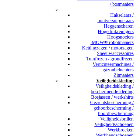
/ bosmaaiers
_
Hakselaars /
houtversnipperaars
Heggenscharen
Hogedrukreinigers
Hoogsnoeiers
iMOW® robotmaaiers
Kettingzagen / motorzagen
Sneeuwaccessoires
Tuinfrezen / grondfrezen
Verticuteermachines /
gazonbeluchters
Zitmaaiers
Veiligheidskleding
Veiligheidskleding /
beschermende kleding
Bosjassen / werkshirts
Gezichtsbescherming /
gehoorbescherming /
hoofdbescherming
Veiligheidsbrillen
Veiligheidsschoenen
Werkbroeken
Werkhandschoenen