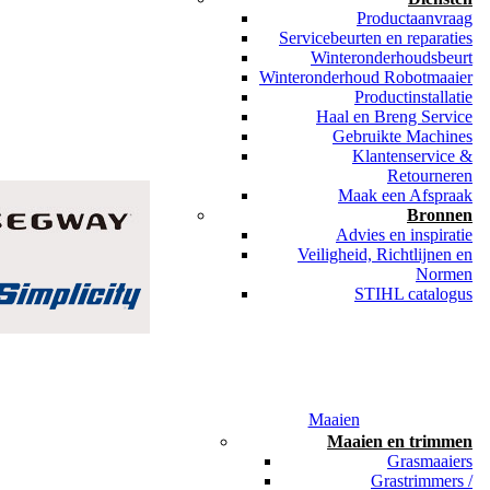
Productaanvraag
Servicebeurten en reparaties
Winteronderhoudsbeurt
Winteronderhoud Robotmaaier
Productinstallatie
Haal en Breng Service
Gebruikte Machines
Klantenservice &
Retourneren
Maak een Afspraak
Bronnen
Advies en inspiratie
Veiligheid, Richtlijnen en
Normen
STIHL catalogus
Maaien
Maaien en trimmen
Grasmaaiers
Grastrimmers /