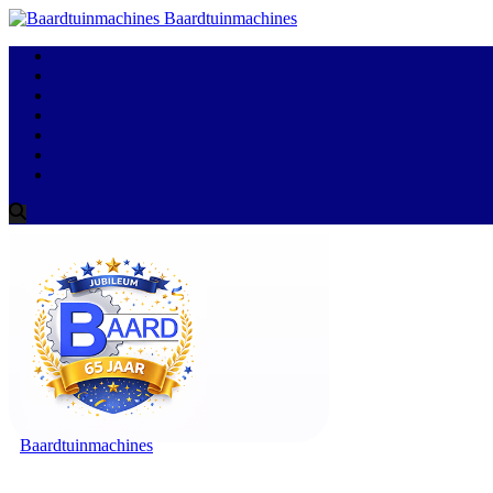
Baardtuinmachines
Baardtuinmachines