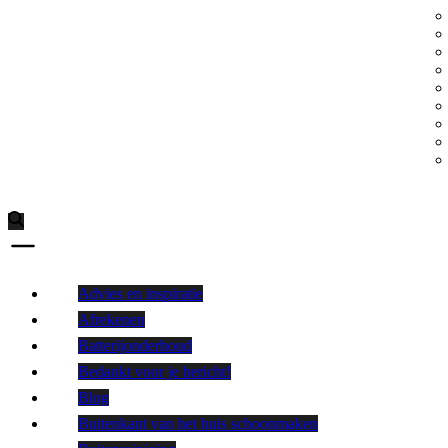
Advies en inspiratie
Afrekenen
Batterijonderhoud
Bedankt voor je bericht!
Blog
Buitenkant van het huis schoonmaken