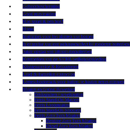
Gehoorbescherming
Goed gras maaien
Hoe snoei ik een heg?
Home
Instructies voor het planten van bomen
Is er sprake van een geheugeneffect bij moderne batterijen
Juiste opslag van lithium-ionbatterijen
Kenmerken van de STIHL veiligheidskleding
Klantenservice & Retourneren
Laad de batterijen correct op
Lenteschoonmaak voor buiten: je houten terras reinigen
Maaien en Grond Bewerken
Drukspuiten / nevelspuiten
Ferris Stand-On Maaiers
Ferris Loopmaaiers
Ferris Stand-On Strooiers
Ferris Zero Turn Maaiers
Benzine Zero Turn Maaiers
Diesel Zero Turn Maaiers