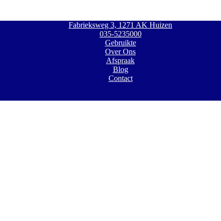
Fabrieksweg 3, 1271 AK Huizen
035-5235000
Gebruikte
Over Ons
Afspraak
Blog
Contact