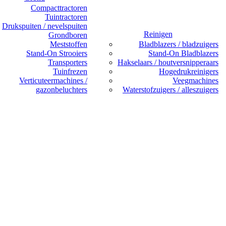
Compacttractoren
Tuintractoren
Drukspuiten / nevelspuiten
Reinigen
Grondboren
Meststoffen
Bladblazers / bladzuigers
Stand-On Strooiers
Stand-On Bladblazers
Transporters
Hakselaars / houtversnipperaars
Tuinfrezen
Hogedrukreinigers
Verticuteermachines /
Veegmachines
gazonbeluchters
Waterstofzuigers / alleszuigers