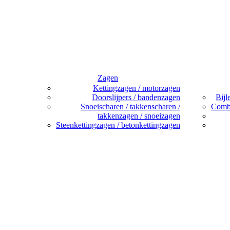
Zagen
Kettingzagen / motorzagen
Doorslijpers / bandenzagen
Bijl
Snoeischaren / takkenscharen /
Combi
takkenzagen / snoeizagen
Steenkettingzagen / betonkettingzagen