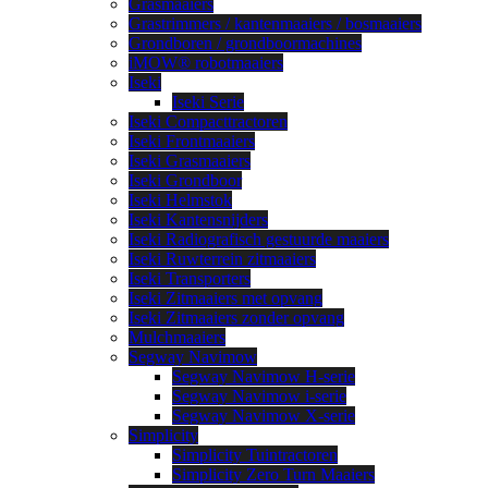
Grasmaaiers
Grastrimmers / kantenmaaiers / bosmaaiers
Grondboren / grondboormachines
iMOW® robotmaaiers
Iseki
Iseki Serie
Iseki Compacttractoren
Iseki Frontmaaiers
Iseki Grasmaaiers
Iseki Grondboor
Iseki Helmstok
Iseki Kantensnijders
Iseki Radiografisch gestuurde maaiers
Iseki Ruwterrein zitmaaiers
Iseki Transporters
Iseki Zitmaaiers met opvang
Iseki Zitmaaiers zonder opvang
Mulchmaaiers
Segway Navimow
Segway Navimow H-serie
Segway Navimow i-serie
Segway Navimow X-serie
Simplicity
Simplicity Tuintractoren
Simplicity Zero Turn Maaiers