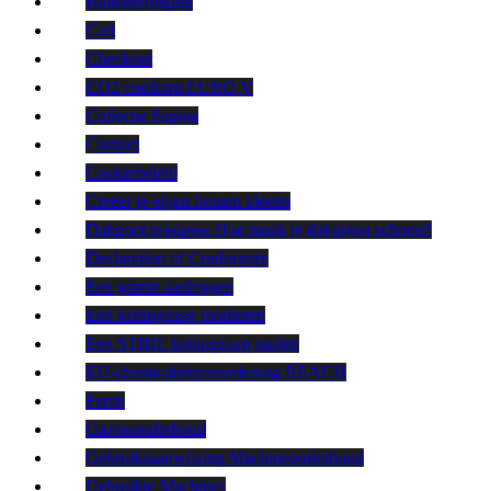
Buitenreiniging
Cart
Checkout
CO2 conform EURO V
Collectie Pagina
Contact
Cookiebeleid
Creëer je eigen houten ideeën
Dakgoot reinigen: Hoe maak je dakgoten schoon?
Declaration of Conformity
Een gazon aanleggen
Een kettingzaag monteren
Een STIHL kettingzaag starten
EU-chemicaliënverordening REACH
Ferris
Gazononderhoud
Gebruiksaanwijzing Machineonderhoud
Gebruikte Machines