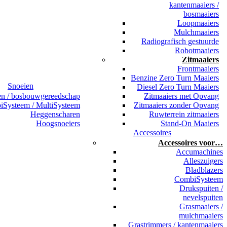
kantenmaaiers /
bosmaaiers
Loopmaaiers
Mulchmaaiers
Radiografisch gestuurde
Robotmaaiers
Zitmaaiers
Frontmaaiers
Benzine Zero Turn Maaiers
Snoeien
Diesel Zero Turn Maaiers
en / bosbouwgereedschap
Zitmaaiers met Opvang
Systeem / MultiSysteem
Zitmaaiers zonder Opvang
Heggenscharen
Ruwterrein zitmaaiers
Hoogsnoeiers
Stand-On Maaiers
Accessoires
Accessoires voor…
Accumachines
Alleszuigers
Bladblazers
CombiSysteem
Drukspuiten /
nevelspuiten
Grasmaaiers /
mulchmaaiers
Grastrimmers / kantenmaaiers