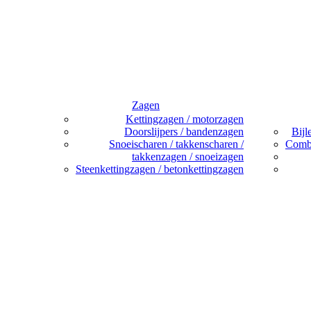
Zagen
Kettingzagen / motorzagen
Doorslijpers / bandenzagen
Bijl
Snoeischaren / takkenscharen /
Combi
takkenzagen / snoeizagen
Steenkettingzagen / betonkettingzagen