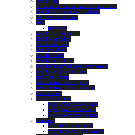
Grasmaaiers
Grastrimmers / kantenmaaiers / bosmaaiers
Grondboren / grondboormachines
iMOW® robotmaaiers
Iseki
Iseki Serie
Iseki Compacttractoren
Iseki Frontmaaiers
Iseki Grasmaaiers
Iseki Grondboor
Iseki Helmstok
Iseki Kantensnijders
Iseki Radiografisch gestuurde maaiers
Iseki Ruwterrein zitmaaiers
Iseki Transporters
Iseki Zitmaaiers met opvang
Iseki Zitmaaiers zonder opvang
Mulchmaaiers
Segway Navimow
Segway Navimow H-serie
Segway Navimow i-serie
Segway Navimow X-serie
Simplicity
Simplicity Tuintractoren
Simplicity Zero Turn Maaiers