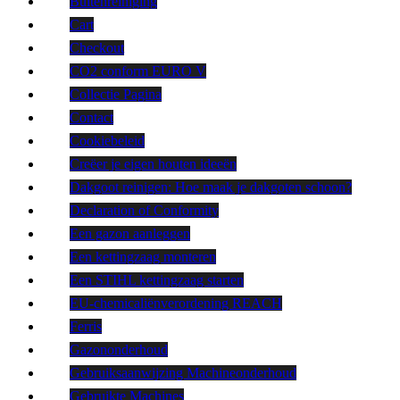
Buitenreiniging
Cart
Checkout
CO2 conform EURO V
Collectie Pagina
Contact
Cookiebeleid
Creëer je eigen houten ideeën
Dakgoot reinigen: Hoe maak je dakgoten schoon?
Declaration of Conformity
Een gazon aanleggen
Een kettingzaag monteren
Een STIHL kettingzaag starten
EU-chemicaliënverordening REACH
Ferris
Gazononderhoud
Gebruiksaanwijzing Machineonderhoud
Gebruikte Machines