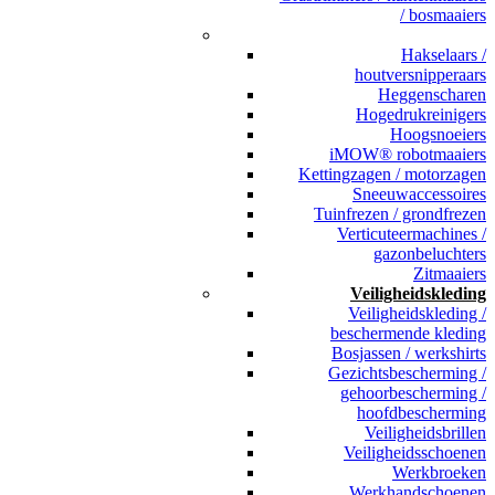
/ bosmaaiers
_
Hakselaars /
houtversnipperaars
Heggenscharen
Hogedrukreinigers
Hoogsnoeiers
iMOW® robotmaaiers
Kettingzagen / motorzagen
Sneeuwaccessoires
Tuinfrezen / grondfrezen
Verticuteermachines /
gazonbeluchters
Zitmaaiers
Veiligheidskleding
Veiligheidskleding /
beschermende kleding
Bosjassen / werkshirts
Gezichtsbescherming /
gehoorbescherming /
hoofdbescherming
Veiligheidsbrillen
Veiligheidsschoenen
Werkbroeken
Werkhandschoenen