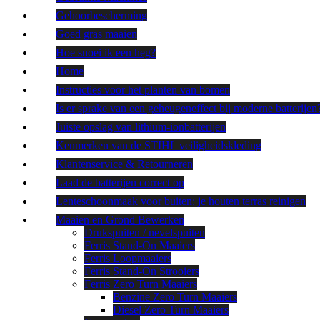
Gehoorbescherming
Goed gras maaien
Hoe snoei ik een heg?
Home
Instructies voor het planten van bomen
Is er sprake van een geheugeneffect bij moderne batterijen
Juiste opslag van lithium-ionbatterijen
Kenmerken van de STIHL veiligheidskleding
Klantenservice & Retourneren
Laad de batterijen correct op
Lenteschoonmaak voor buiten: je houten terras reinigen
Maaien en Grond Bewerken
Drukspuiten / nevelspuiten
Ferris Stand-On Maaiers
Ferris Loopmaaiers
Ferris Stand-On Strooiers
Ferris Zero Turn Maaiers
Benzine Zero Turn Maaiers
Diesel Zero Turn Maaiers