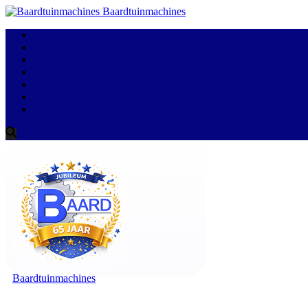
Baardtuinmachines
Baardtuinmachines