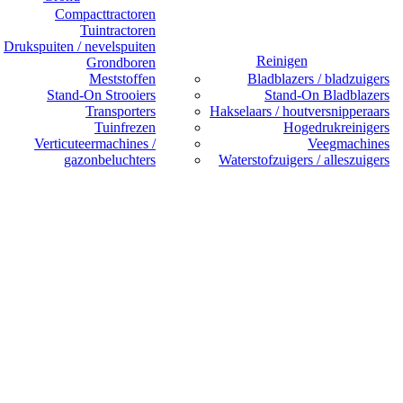
Compacttractoren
Tuintractoren
Drukspuiten / nevelspuiten
Reinigen
Grondboren
Meststoffen
Bladblazers / bladzuigers
Stand-On Strooiers
Stand-On Bladblazers
Transporters
Hakselaars / houtversnipperaars
Tuinfrezen
Hogedrukreinigers
Verticuteermachines /
Veegmachines
gazonbeluchters
Waterstofzuigers / alleszuigers