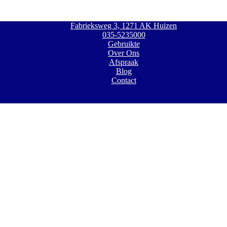
Fabrieksweg 3, 1271 AK Huizen
035-5235000
Gebruikte
Over Ons
Afspraak
Blog
Contact