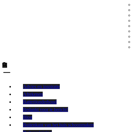
Advies en inspiratie
Afrekenen
Batterijonderhoud
Bedankt voor je bericht!
Blog
Buitenkant van het huis schoonmaken