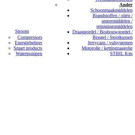
Ander
Schoonmaakmiddelen
Brandstoffen / oliën /
smeermiddelen /
reinigingsmiddelen
Stroom
Draaggordel / Bosbouwgordel /
Compressors
Beugel / Stootkussen
Energiebeheer
Jerrycans / vulsystemen
Smart products
Motorolie / kettingzaagolie
Waterpompen
STIHL Kits