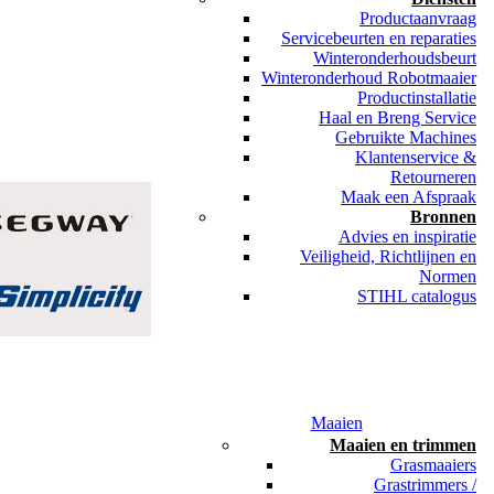
Productaanvraag
Servicebeurten en reparaties
Winteronderhoudsbeurt
Winteronderhoud Robotmaaier
Productinstallatie
Haal en Breng Service
Gebruikte Machines
Klantenservice &
Retourneren
Maak een Afspraak
Bronnen
Advies en inspiratie
Veiligheid, Richtlijnen en
Normen
STIHL catalogus
Maaien
Maaien en trimmen
Grasmaaiers
Grastrimmers /