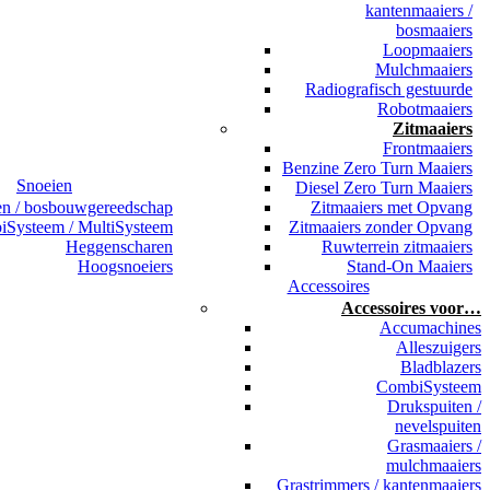
kantenmaaiers /
bosmaaiers
Loopmaaiers
Mulchmaaiers
Radiografisch gestuurde
Robotmaaiers
Zitmaaiers
Frontmaaiers
Benzine Zero Turn Maaiers
Snoeien
Diesel Zero Turn Maaiers
en / bosbouwgereedschap
Zitmaaiers met Opvang
Systeem / MultiSysteem
Zitmaaiers zonder Opvang
Heggenscharen
Ruwterrein zitmaaiers
Hoogsnoeiers
Stand-On Maaiers
Accessoires
Accessoires voor…
Accumachines
Alleszuigers
Bladblazers
CombiSysteem
Drukspuiten /
nevelspuiten
Grasmaaiers /
mulchmaaiers
Grastrimmers / kantenmaaiers