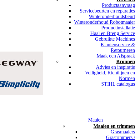
Productaanvraag
Servicebeurten en reparaties
Winteronderhoudsbeurt
Winteronderhoud Robotmaaier
Productinstallatie
Haal en Breng Service
Gebruikte Machines
Klantenservice &
Retourneren
Maak een Afspraak
Bronnen
Advies en inspiratie
Veiligheid, Richtlijnen en
Normen
STIHL catalogus
Maaien
Maaien en trimmen
Grasmaaiers
Grastrimmers /