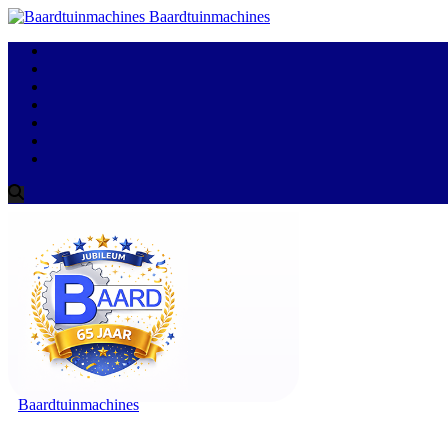
Baardtuinmachines
Baardtuinmachines