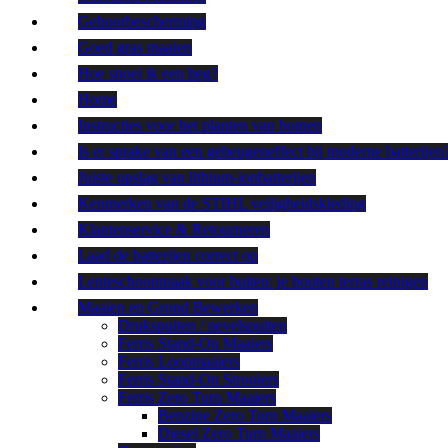
Gehoorbescherming
Goed gras maaien
Hoe snoei ik een heg?
Home
Instructies voor het planten van bomen
Is er sprake van een geheugeneffect bij moderne batterijen
Juiste opslag van lithium-ionbatterijen
Kenmerken van de STIHL veiligheidskleding
Klantenservice & Retourneren
Laad de batterijen correct op
Lenteschoonmaak voor buiten: je houten terras reinigen
Maaien en Grond Bewerken
Drukspuiten / nevelspuiten
Ferris Stand-On Maaiers
Ferris Loopmaaiers
Ferris Stand-On Strooiers
Ferris Zero Turn Maaiers
Benzine Zero Turn Maaiers
Diesel Zero Turn Maaiers