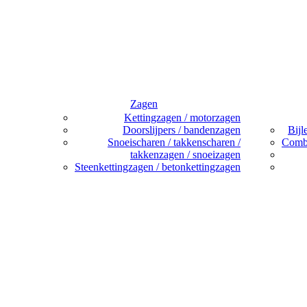
Zagen
Kettingzagen / motorzagen
Doorslijpers / bandenzagen
Bijl
Snoeischaren / takkenscharen /
Combi
takkenzagen / snoeizagen
Steenkettingzagen / betonkettingzagen