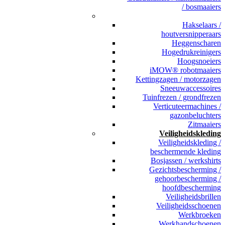
/ bosmaaiers
_
Hakselaars /
houtversnipperaars
Heggenscharen
Hogedrukreinigers
Hoogsnoeiers
iMOW® robotmaaiers
Kettingzagen / motorzagen
Sneeuwaccessoires
Tuinfrezen / grondfrezen
Verticuteermachines /
gazonbeluchters
Zitmaaiers
Veiligheidskleding
Veiligheidskleding /
beschermende kleding
Bosjassen / werkshirts
Gezichtsbescherming /
gehoorbescherming /
hoofdbescherming
Veiligheidsbrillen
Veiligheidsschoenen
Werkbroeken
Werkhandschoenen