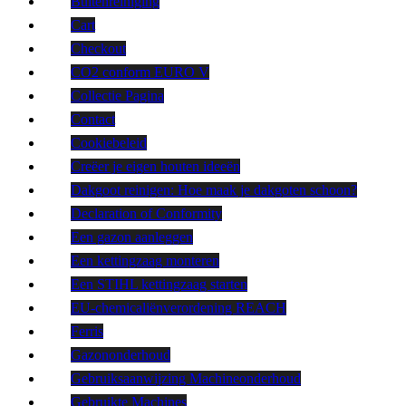
Buitenreiniging
Cart
Checkout
CO2 conform EURO V
Collectie Pagina
Contact
Cookiebeleid
Creëer je eigen houten ideeën
Dakgoot reinigen: Hoe maak je dakgoten schoon?
Declaration of Conformity
Een gazon aanleggen
Een kettingzaag monteren
Een STIHL kettingzaag starten
EU-chemicaliënverordening REACH
Ferris
Gazononderhoud
Gebruiksaanwijzing Machineonderhoud
Gebruikte Machines