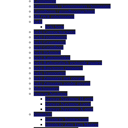
Grasmaaiers
Grastrimmers / kantenmaaiers / bosmaaiers
Grondboren / grondboormachines
iMOW® robotmaaiers
Iseki
Iseki Serie
Iseki Compacttractoren
Iseki Frontmaaiers
Iseki Grasmaaiers
Iseki Grondboor
Iseki Helmstok
Iseki Kantensnijders
Iseki Radiografisch gestuurde maaiers
Iseki Ruwterrein zitmaaiers
Iseki Transporters
Iseki Zitmaaiers met opvang
Iseki Zitmaaiers zonder opvang
Mulchmaaiers
Segway Navimow
Segway Navimow H-serie
Segway Navimow i-serie
Segway Navimow X-serie
Simplicity
Simplicity Tuintractoren
Simplicity Zero Turn Maaiers