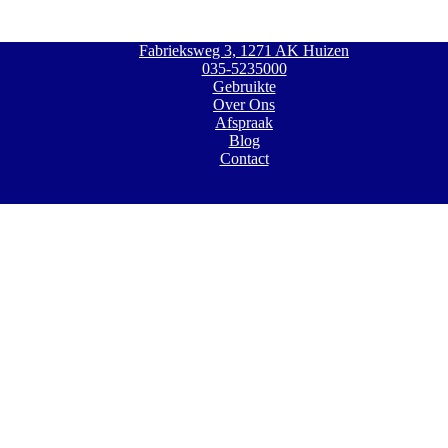
Fabrieksweg 3, 1271 AK Huizen
035-5235000
Gebruikte
Over Ons
Afspraak
Blog
Contact