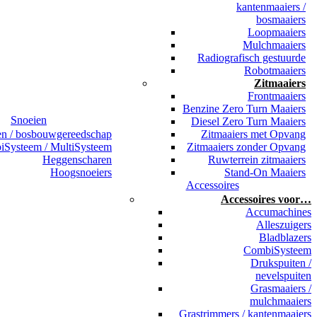
kantenmaaiers /
bosmaaiers
Loopmaaiers
Mulchmaaiers
Radiografisch gestuurde
Robotmaaiers
Zitmaaiers
Frontmaaiers
Benzine Zero Turn Maaiers
Snoeien
Diesel Zero Turn Maaiers
en / bosbouwgereedschap
Zitmaaiers met Opvang
Systeem / MultiSysteem
Zitmaaiers zonder Opvang
Heggenscharen
Ruwterrein zitmaaiers
Hoogsnoeiers
Stand-On Maaiers
Accessoires
Accessoires voor…
Accumachines
Alleszuigers
Bladblazers
CombiSysteem
Drukspuiten /
nevelspuiten
Grasmaaiers /
mulchmaaiers
Grastrimmers / kantenmaaiers