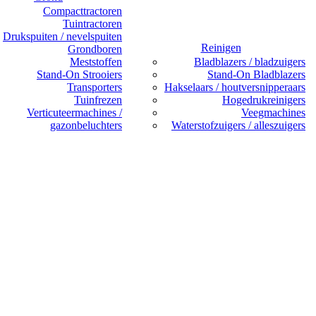
Compacttractoren
Tuintractoren
Drukspuiten / nevelspuiten
Reinigen
Grondboren
Meststoffen
Bladblazers / bladzuigers
Stand-On Strooiers
Stand-On Bladblazers
Transporters
Hakselaars / houtversnipperaars
Tuinfrezen
Hogedrukreinigers
Verticuteermachines /
Veegmachines
gazonbeluchters
Waterstofzuigers / alleszuigers