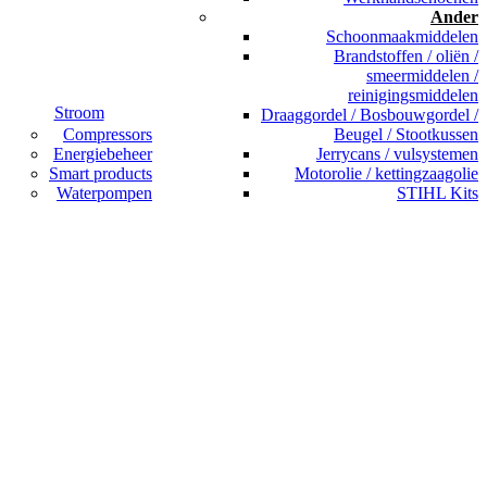
Ander
Schoonmaakmiddelen
Brandstoffen / oliën /
smeermiddelen /
reinigingsmiddelen
Stroom
Draaggordel / Bosbouwgordel /
Compressors
Beugel / Stootkussen
Energiebeheer
Jerrycans / vulsystemen
Smart products
Motorolie / kettingzaagolie
Waterpompen
STIHL Kits