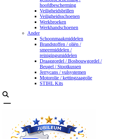
hoofdbescherming
Veiligheidsbrillen
Veiligheidsschoenen
Werkbroeken
Werkhandschoenen
Ander
Schoonmaakmiddelen
Brandstoffen / oliën /
smeermiddelen /
reinigingsmiddelen
Draaggordel / Bosbouwgordel /
Beugel / Stootkussen
Jerrycans / vulsystemen
Motorolie / kettingzaagolie
STIHL Kits