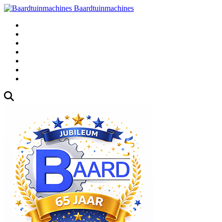
Baardtuinmachines
Fabrieksweg 3, 1271 AK Huizen
035-5235000
Gebruikte
Over Ons
Afspraak
Blog
Contact