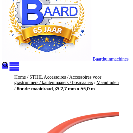
Baardtuinmachines
Home
/
STIHL Accessoires
/
Accessoires voor
grastrimmers / kantenmaaiers / bosmaaiers
/
Maaidraden
/
Ronde maaidraad, Ø 2,7 mm x 65,0 m