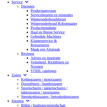
Service
Diensten
Productaanvraag
Servicebeurten en reparaties
Winteronderhoudsbeurt
Winteronderhoud Robotmaaier
Productinstallatie
Haal en Breng Service
Gebruikte Machines
Klantenservice &
Retourneren
Maak een Afspraak
Bronnen
Advies en inspiratie
Veiligheid, Richtlijnen en
Normen
STIHL catalogus
Zagen
Kettingzagen / motorzagen
Doorslijpers / bandenzagen
Snoeischaren / takkenscharen /
takkenzagen / snoeizagen
Steenkettingzagen / betonkettingzagen
Snoeien
Bijlen / bosbouwgereedschap