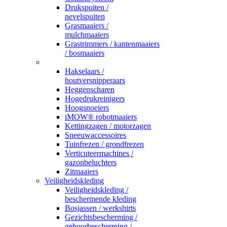
Drukspuiten /
nevelspuiten
Grasmaaiers /
mulchmaaiers
Grastrimmers / kantenmaaiers
/ bosmaaiers
_
Hakselaars /
houtversnipperaars
Heggenscharen
Hogedrukreinigers
Hoogsnoeiers
iMOW® robotmaaiers
Kettingzagen / motorzagen
Sneeuwaccessoires
Tuinfrezen / grondfrezen
Verticuteermachines /
gazonbeluchters
Zitmaaiers
Veiligheidskleding
Veiligheidskleding /
beschermende kleding
Bosjassen / werkshirts
Gezichtsbescherming /
gehoorbescherming /