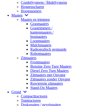
CombiSysteem / MultiSysteem
Heggenscharen
Hoogsnoeiers
Maaien
Maaien en trimmen
Grasmaaiers
Grastrimmers /
kantenmaaiers /
bosmaaiers
Loopmaaiers
Mulchmaaiers
Radiografisch gestuurde
Robotmaaiers
Zitmaaiers
Frontmaaiers
Benzine Zero Turn Maaiers
Diesel Zero Turn Maaiers
Zitmaaiers met Opvang
Zitmaaiers zonder Opvang
Ruwterrein zitmaaiers
Stand-On Maaiers
Grond
Compacttractoren
Tuintractoren
Drukspuiten / nevelspuiten