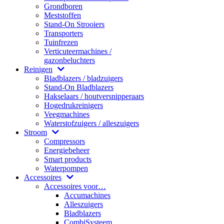
Grondboren
Meststoffen
Stand-On Strooiers
Transporters
Tuinfrezen
Verticuteermachines /
gazonbeluchters
Reinigen
Bladblazers / bladzuigers
Stand-On Bladblazers
Hakselaars / houtversnipperaars
Hogedrukreinigers
Veegmachines
Waterstofzuigers / alleszuigers
Stroom
Compressors
Energiebeheer
Smart products
Waterpompen
Accessoires
Accessoires voor…
Accumachines
Alleszuigers
Bladblazers
CombiSysteem