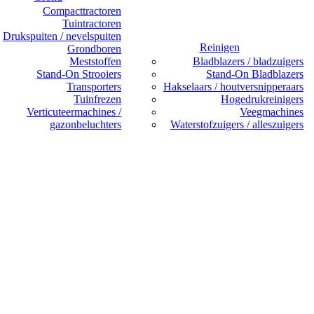
Compacttractoren
Tuintractoren
Drukspuiten / nevelspuiten
Reinigen
Grondboren
Meststoffen
Bladblazers / bladzuigers
Stand-On Strooiers
Stand-On Bladblazers
Transporters
Hakselaars / houtversnipperaars
Tuinfrezen
Hogedrukreinigers
Verticuteermachines /
Veegmachines
gazonbeluchters
Waterstofzuigers / alleszuigers