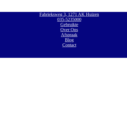
Fabrieksweg 3, 1271 AK Huizen
035-5235000
Gebruikte
Over Ons
Afspraak
Blog
Contact