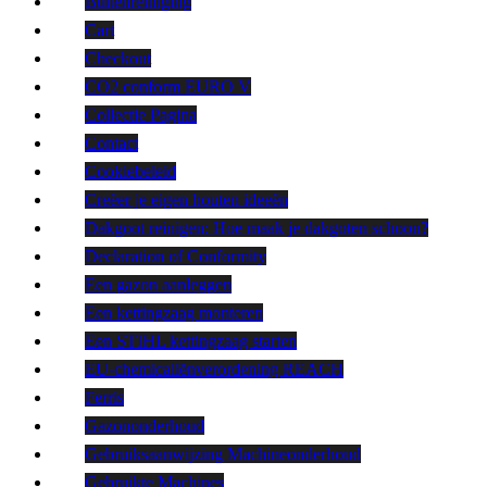
Buitenreiniging
Cart
Checkout
CO2 conform EURO V
Collectie Pagina
Contact
Cookiebeleid
Creëer je eigen houten ideeën
Dakgoot reinigen: Hoe maak je dakgoten schoon?
Declaration of Conformity
Een gazon aanleggen
Een kettingzaag monteren
Een STIHL kettingzaag starten
EU-chemicaliënverordening REACH
Ferris
Gazononderhoud
Gebruiksaanwijzing Machineonderhoud
Gebruikte Machines