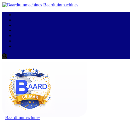
Baardtuinmachines
Baardtuinmachines