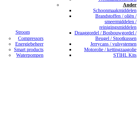
Ander
Schoonmaakmiddelen
Brandstoffen / oliën /
smeermiddelen /
reinigingsmiddelen
Stroom
Draaggordel / Bosbouwgordel /
Compressors
Beugel / Stootkussen
Energiebeheer
Jerrycans / vulsystemen
Smart products
Motorolie / kettingzaagolie
Waterpompen
STIHL Kits