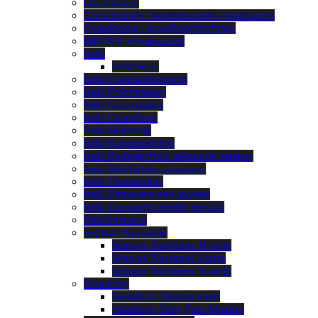
Grasmaaiers
Grastrimmers / kantenmaaiers / bosmaaiers
Grondboren / grondboormachines
iMOW® robotmaaiers
Iseki
Iseki Serie
Iseki Compacttractoren
Iseki Frontmaaiers
Iseki Grasmaaiers
Iseki Grondboor
Iseki Helmstok
Iseki Kantensnijders
Iseki Radiografisch gestuurde maaiers
Iseki Ruwterrein zitmaaiers
Iseki Transporters
Iseki Zitmaaiers met opvang
Iseki Zitmaaiers zonder opvang
Mulchmaaiers
Segway Navimow
Segway Navimow H-serie
Segway Navimow i-serie
Segway Navimow X-serie
Simplicity
Simplicity Tuintractoren
Simplicity Zero Turn Maaiers