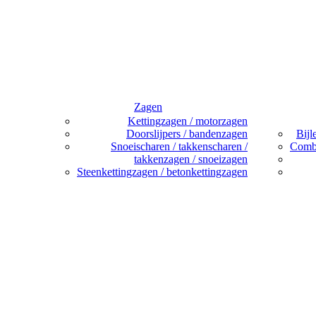
Zagen
Kettingzagen / motorzagen
Doorslijpers / bandenzagen
Bijl
Snoeischaren / takkenscharen /
Combi
takkenzagen / snoeizagen
Steenkettingzagen / betonkettingzagen