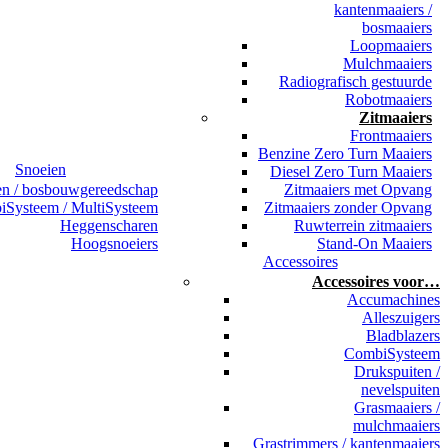
kantenmaaiers /
bosmaaiers
Loopmaaiers
Mulchmaaiers
Radiografisch gestuurde
Robotmaaiers
Zitmaaiers
Frontmaaiers
Benzine Zero Turn Maaiers
Snoeien
Diesel Zero Turn Maaiers
en / bosbouwgereedschap
Zitmaaiers met Opvang
Systeem / MultiSysteem
Zitmaaiers zonder Opvang
Heggenscharen
Ruwterrein zitmaaiers
Hoogsnoeiers
Stand-On Maaiers
Accessoires
Accessoires voor…
Accumachines
Alleszuigers
Bladblazers
CombiSysteem
Drukspuiten /
nevelspuiten
Grasmaaiers /
mulchmaaiers
Grastrimmers / kantenmaaiers