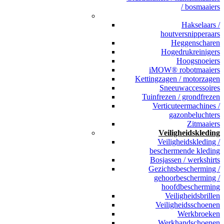
/ bosmaaiers
_
Hakselaars /
houtversnipperaars
Heggenscharen
Hogedrukreinigers
Hoogsnoeiers
iMOW® robotmaaiers
Kettingzagen / motorzagen
Sneeuwaccessoires
Tuinfrezen / grondfrezen
Verticuteermachines /
gazonbeluchters
Zitmaaiers
Veiligheidskleding
Veiligheidskleding /
beschermende kleding
Bosjassen / werkshirts
Gezichtsbescherming /
gehoorbescherming /
hoofdbescherming
Veiligheidsbrillen
Veiligheidsschoenen
Werkbroeken
Werkhandschoenen