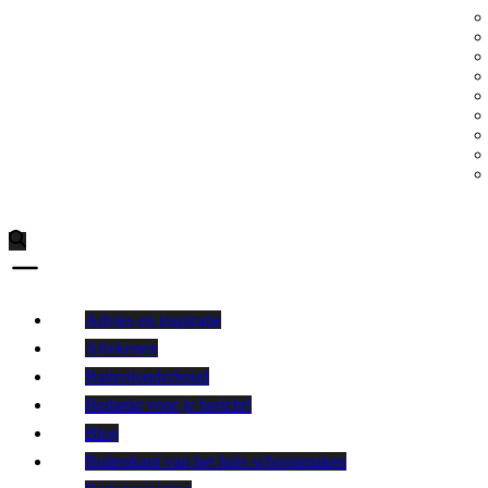
Advies en inspiratie
Afrekenen
Batterijonderhoud
Bedankt voor je bericht!
Blog
Buitenkant van het huis schoonmaken