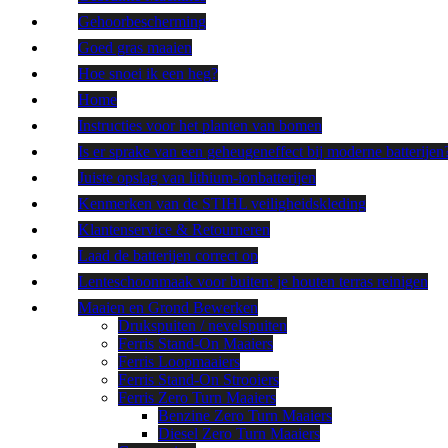
Gehoorbescherming
Goed gras maaien
Hoe snoei ik een heg?
Home
Instructies voor het planten van bomen
Is er sprake van een geheugeneffect bij moderne batterijen
Juiste opslag van lithium-ionbatterijen
Kenmerken van de STIHL veiligheidskleding
Klantenservice & Retourneren
Laad de batterijen correct op
Lenteschoonmaak voor buiten: je houten terras reinigen
Maaien en Grond Bewerken
Drukspuiten / nevelspuiten
Ferris Stand-On Maaiers
Ferris Loopmaaiers
Ferris Stand-On Strooiers
Ferris Zero Turn Maaiers
Benzine Zero Turn Maaiers
Diesel Zero Turn Maaiers