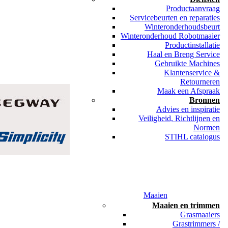
Productaanvraag
Servicebeurten en reparaties
Winteronderhoudsbeurt
Winteronderhoud Robotmaaier
Productinstallatie
Haal en Breng Service
Gebruikte Machines
Klantenservice &
Retourneren
Maak een Afspraak
Bronnen
Advies en inspiratie
Veiligheid, Richtlijnen en
Normen
STIHL catalogus
Maaien
Maaien en trimmen
Grasmaaiers
Grastrimmers /