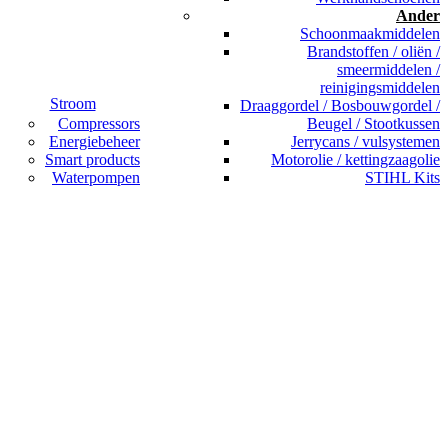
Ander
Schoonmaakmiddelen
Brandstoffen / oliën /
smeermiddelen /
reinigingsmiddelen
Stroom
Draaggordel / Bosbouwgordel /
Compressors
Beugel / Stootkussen
Energiebeheer
Jerrycans / vulsystemen
Smart products
Motorolie / kettingzaagolie
Waterpompen
STIHL Kits