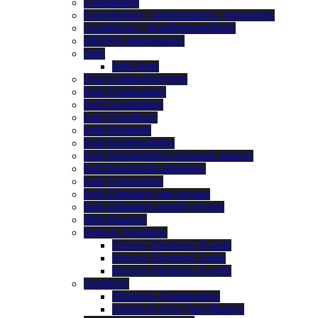
Grasmaaiers
Grastrimmers / kantenmaaiers / bosmaaiers
Grondboren / grondboormachines
iMOW® robotmaaiers
Iseki
Iseki Serie
Iseki Compacttractoren
Iseki Frontmaaiers
Iseki Grasmaaiers
Iseki Grondboor
Iseki Helmstok
Iseki Kantensnijders
Iseki Radiografisch gestuurde maaiers
Iseki Ruwterrein zitmaaiers
Iseki Transporters
Iseki Zitmaaiers met opvang
Iseki Zitmaaiers zonder opvang
Mulchmaaiers
Segway Navimow
Segway Navimow H-serie
Segway Navimow i-serie
Segway Navimow X-serie
Simplicity
Simplicity Tuintractoren
Simplicity Zero Turn Maaiers