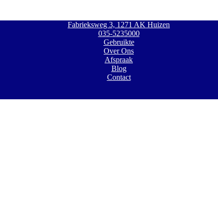
Fabrieksweg 3, 1271 AK Huizen
035-5235000
Gebruikte
Over Ons
Afspraak
Blog
Contact