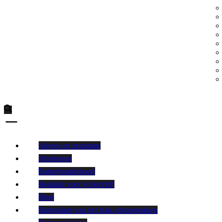
Advies en inspiratie
Afrekenen
Batterijonderhoud
Bedankt voor je bericht!
Blog
Buitenkant van het huis schoonmaken