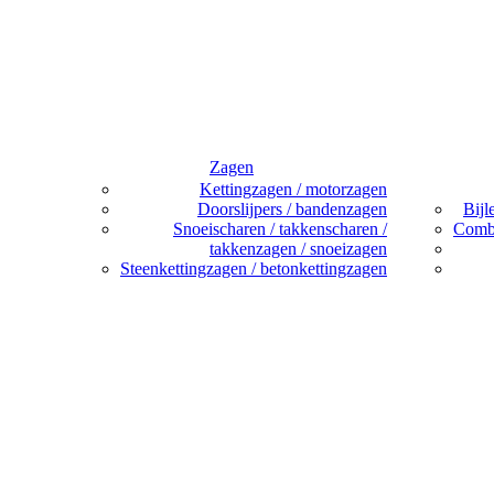
Zagen
Kettingzagen / motorzagen
Doorslijpers / bandenzagen
Bijl
Snoeischaren / takkenscharen /
Combi
takkenzagen / snoeizagen
Steenkettingzagen / betonkettingzagen