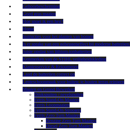
Gehoorbescherming
Goed gras maaien
Hoe snoei ik een heg?
Home
Instructies voor het planten van bomen
Is er sprake van een geheugeneffect bij moderne batterijen
Juiste opslag van lithium-ionbatterijen
Kenmerken van de STIHL veiligheidskleding
Klantenservice & Retourneren
Laad de batterijen correct op
Lenteschoonmaak voor buiten: je houten terras reinigen
Maaien en Grond Bewerken
Drukspuiten / nevelspuiten
Ferris Stand-On Maaiers
Ferris Loopmaaiers
Ferris Stand-On Strooiers
Ferris Zero Turn Maaiers
Benzine Zero Turn Maaiers
Diesel Zero Turn Maaiers