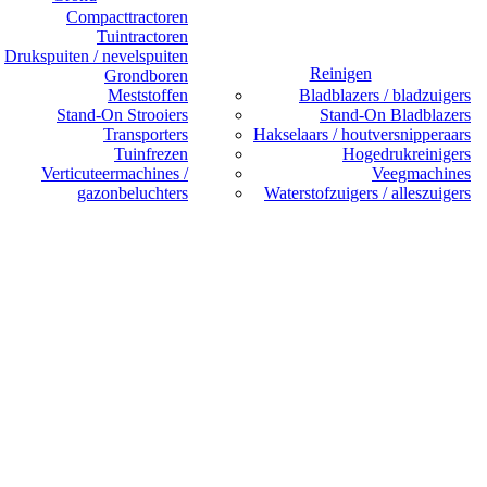
Compacttractoren
Tuintractoren
Drukspuiten / nevelspuiten
Reinigen
Grondboren
Meststoffen
Bladblazers / bladzuigers
Stand-On Strooiers
Stand-On Bladblazers
Transporters
Hakselaars / houtversnipperaars
Tuinfrezen
Hogedrukreinigers
Verticuteermachines /
Veegmachines
gazonbeluchters
Waterstofzuigers / alleszuigers