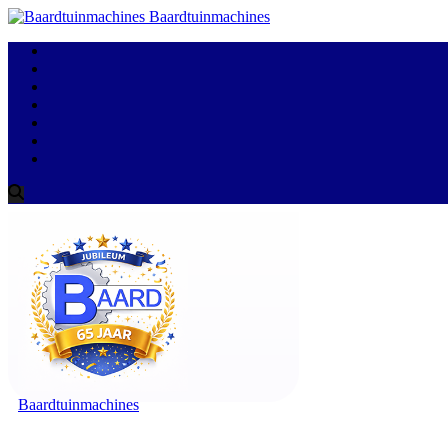
Baardtuinmachines
Baardtuinmachines