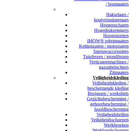
/ bosmaaiers
_
Hakselaars /
houtversnipperaars
Heggenscharen
Hogedrukreinigers
Hoogsnoeiers
iMOW® robotmaaiers
Kettingzagen / motorzagen
Sneeuwaccessoires
Tuinfrezen / grondfrezen
Verticuteermachines /
gazonbeluchters
Zitmaaiers
Veiligheidskleding
Veiligheidskleding /
beschermende kleding
Bosjassen / werkshirts
Gezichtsbescherming /
gehoorbescherming /
hoofdbescherming
Veiligheidsbrillen
Veiligheidsschoenen
Werkbroeken
Werkhandschoenen