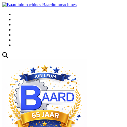
Baardtuinmachines
Fabrieksweg 3, 1271 AK Huizen
035-5235000
Gebruikte
Over Ons
Afspraak
Blog
Contact