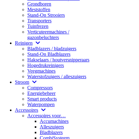
Grondboren
Meststoffen
Stand-On Strooiers
Transporters
Tuinfrezen
Verticuteermachines /
gazonbeluchters
Reinigen
Bladblazers / bladzuigers
Stand-On Bladblazers
Hakselaars / houtversnipperaars
Hogedrukreinigers
Veegmachines
Waterstofzuigers / alleszuigers
Stroom
Compressors
Energiebeheer
Smart products
Waterpompen
Accessoires
Accessoires voor…
Accumachines
Alleszuigers
Bladblazers
CombiSysteem