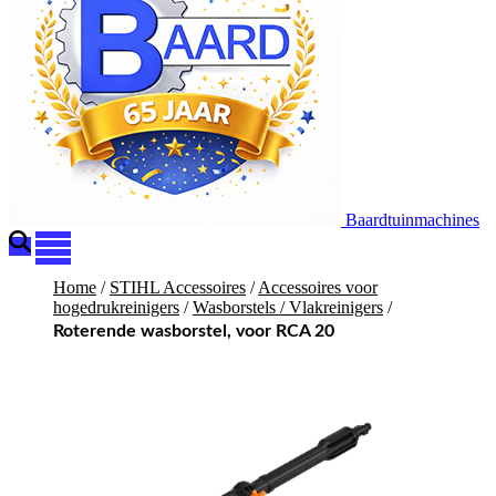
Baardtuinmachines
Home
/
STIHL Accessoires
/
Accessoires voor
hogedrukreinigers
/
Wasborstels / Vlakreinigers
/
Roterende wasborstel, voor RCA 20