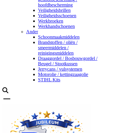
hoofdbescherming
Veiligheidsbrillen
Veiligheidsschoenen
Werkbroeken
Werkhandschoenen
Ander
Schoonmaakmiddelen
Brandstoffen / oliën /
smeermiddelen /
reinigingsmiddelen
Draaggordel / Bosbouwgordel /
Beugel / Stootkussen
Jerrycans / vulsystemen
Motorolie / kettingzaagolie
STIHL Kits