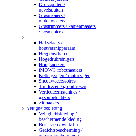
Drukspuiten /
nevelspuiten
Grasmaaiers /
mulchmaaiers
Grastrimmers / kantenmaaiers
/ bosmaaiers
_
Hakselaars /
houtversnipperaars
Heggenscharen
Hogedrukreinigers
Hoogsnoeiers
iMOW® robotmaaiers
Kettingzagen / motorzagen
Sneeuwaccessoires
Tuinfrezen / grondfrezen
Verticuteermachines /
gazonbeluchters
Zitmaaiers
Veiligheidskleding
Veiligheidskleding /
beschermende kleding
Bosjassen / werkshirts
Gezichtsbescherming /
gehoorbescherming /