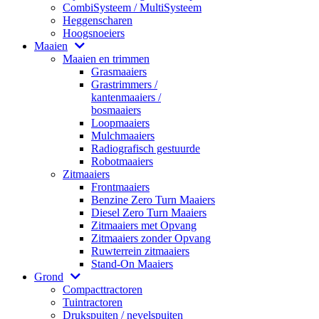
CombiSysteem / MultiSysteem
Heggenscharen
Hoogsnoeiers
Maaien
Maaien en trimmen
Grasmaaiers
Grastrimmers /
kantenmaaiers /
bosmaaiers
Loopmaaiers
Mulchmaaiers
Radiografisch gestuurde
Robotmaaiers
Zitmaaiers
Frontmaaiers
Benzine Zero Turn Maaiers
Diesel Zero Turn Maaiers
Zitmaaiers met Opvang
Zitmaaiers zonder Opvang
Ruwterrein zitmaaiers
Stand-On Maaiers
Grond
Compacttractoren
Tuintractoren
Drukspuiten / nevelspuiten