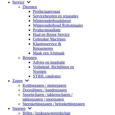
Service
Diensten
Productaanvraag
Servicebeurten en reparaties
Winteronderhoudsbeurt
Winteronderhoud Robotmaaier
Productinstallatie
Haal en Breng Service
Gebruikte Machines
Klantenservice &
Retourneren
Maak een Afspraak
Bronnen
Advies en inspiratie
Veiligheid, Richtlijnen en
Normen
STIHL catalogus
Zagen
Kettingzagen / motorzagen
Doorslijpers / bandenzagen
Snoeischaren / takkenscharen /
takkenzagen / snoeizagen
Steenkettingzagen / betonkettingzagen
Snoeien
Bijlen / bosbouwgereedschap