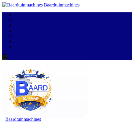
Baardtuinmachines
Baardtuinmachines