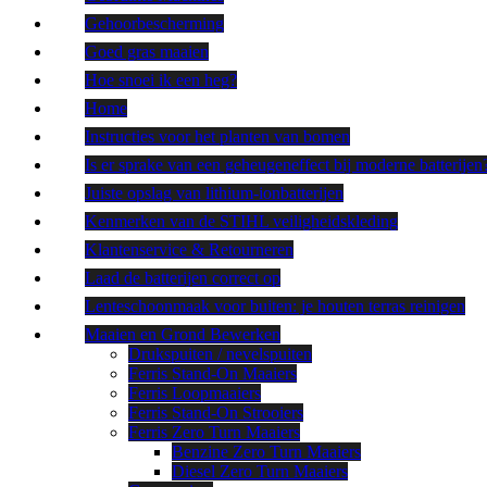
Gehoorbescherming
Goed gras maaien
Hoe snoei ik een heg?
Home
Instructies voor het planten van bomen
Is er sprake van een geheugeneffect bij moderne batterijen
Juiste opslag van lithium-ionbatterijen
Kenmerken van de STIHL veiligheidskleding
Klantenservice & Retourneren
Laad de batterijen correct op
Lenteschoonmaak voor buiten: je houten terras reinigen
Maaien en Grond Bewerken
Drukspuiten / nevelspuiten
Ferris Stand-On Maaiers
Ferris Loopmaaiers
Ferris Stand-On Strooiers
Ferris Zero Turn Maaiers
Benzine Zero Turn Maaiers
Diesel Zero Turn Maaiers