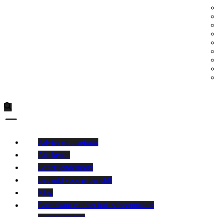
Advies en inspiratie
Afrekenen
Batterijonderhoud
Bedankt voor je bericht!
Blog
Buitenkant van het huis schoonmaken