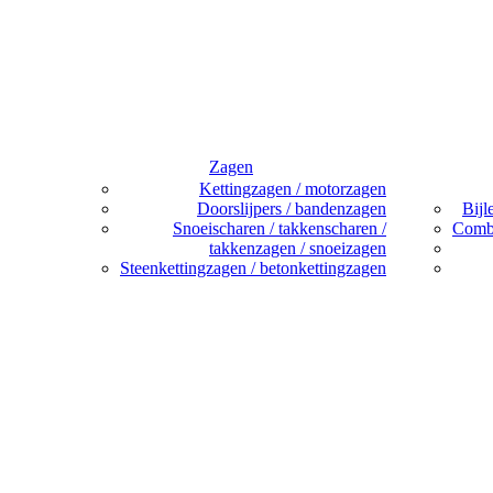
Zagen
Kettingzagen / motorzagen
Doorslijpers / bandenzagen
Bijl
Snoeischaren / takkenscharen /
Combi
takkenzagen / snoeizagen
Steenkettingzagen / betonkettingzagen