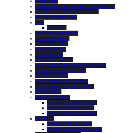
Grasmaaiers
Grastrimmers / kantenmaaiers / bosmaaiers
Grondboren / grondboormachines
iMOW® robotmaaiers
Iseki
Iseki Serie
Iseki Compacttractoren
Iseki Frontmaaiers
Iseki Grasmaaiers
Iseki Grondboor
Iseki Helmstok
Iseki Kantensnijders
Iseki Radiografisch gestuurde maaiers
Iseki Ruwterrein zitmaaiers
Iseki Transporters
Iseki Zitmaaiers met opvang
Iseki Zitmaaiers zonder opvang
Mulchmaaiers
Segway Navimow
Segway Navimow H-serie
Segway Navimow i-serie
Segway Navimow X-serie
Simplicity
Simplicity Tuintractoren
Simplicity Zero Turn Maaiers