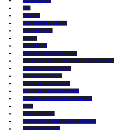
Buitenreiniging
Cart
Checkout
CO2 conform EURO V
Collectie Pagina
Contact
Cookiebeleid
Creëer je eigen houten ideeën
Dakgoot reinigen: Hoe maak je dakgoten schoon?
Declaration of Conformity
Een gazon aanleggen
Een kettingzaag monteren
Een STIHL kettingzaag starten
EU-chemicaliënverordening REACH
Ferris
Gazononderhoud
Gebruiksaanwijzing Machineonderhoud
Gebruikte Machines