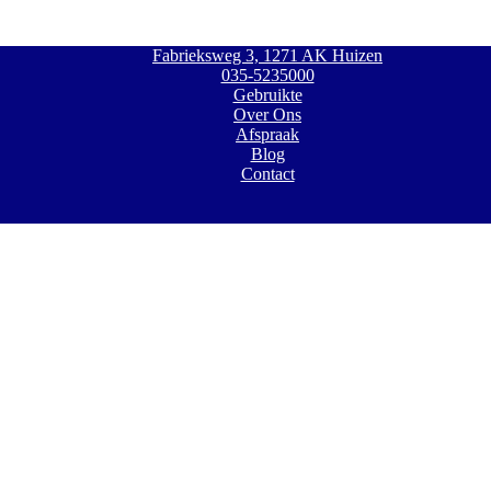
Fabrieksweg 3, 1271 AK Huizen
035-5235000
Gebruikte
Over Ons
Afspraak
Blog
Contact