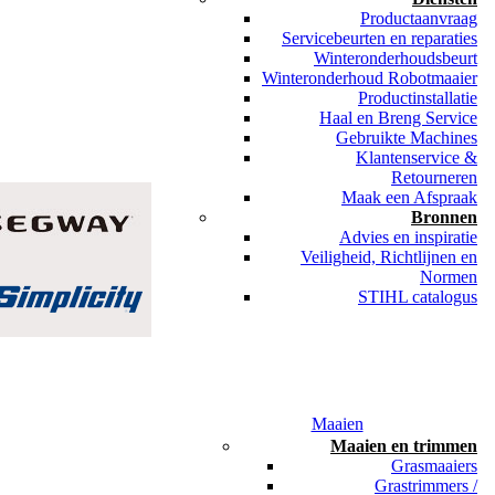
Productaanvraag
Servicebeurten en reparaties
Winteronderhoudsbeurt
Winteronderhoud Robotmaaier
Productinstallatie
Haal en Breng Service
Gebruikte Machines
Klantenservice &
Retourneren
Maak een Afspraak
Bronnen
Advies en inspiratie
Veiligheid, Richtlijnen en
Normen
STIHL catalogus
Maaien
Maaien en trimmen
Grasmaaiers
Grastrimmers /