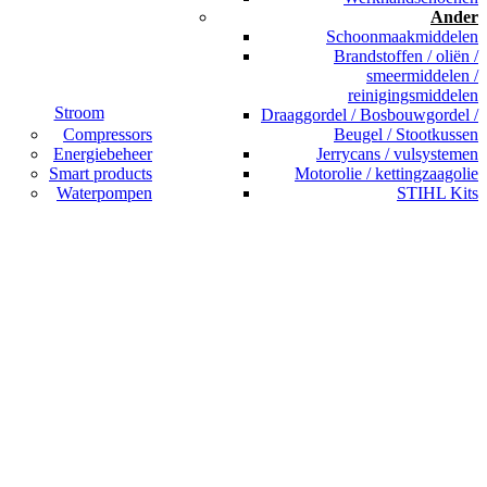
Ander
Schoonmaakmiddelen
Brandstoffen / oliën /
smeermiddelen /
reinigingsmiddelen
Stroom
Draaggordel / Bosbouwgordel /
Compressors
Beugel / Stootkussen
Energiebeheer
Jerrycans / vulsystemen
Smart products
Motorolie / kettingzaagolie
Waterpompen
STIHL Kits