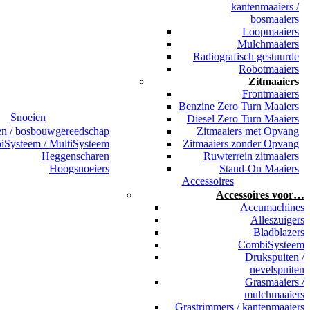
kantenmaaiers /
bosmaaiers
Loopmaaiers
Mulchmaaiers
Radiografisch gestuurde
Robotmaaiers
Zitmaaiers
Frontmaaiers
Benzine Zero Turn Maaiers
Snoeien
Diesel Zero Turn Maaiers
en / bosbouwgereedschap
Zitmaaiers met Opvang
Systeem / MultiSysteem
Zitmaaiers zonder Opvang
Heggenscharen
Ruwterrein zitmaaiers
Hoogsnoeiers
Stand-On Maaiers
Accessoires
Accessoires voor…
Accumachines
Alleszuigers
Bladblazers
CombiSysteem
Drukspuiten /
nevelspuiten
Grasmaaiers /
mulchmaaiers
Grastrimmers / kantenmaaiers