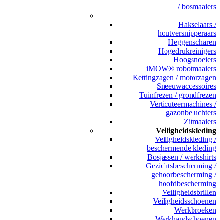
/ bosmaaiers
_
Hakselaars /
houtversnipperaars
Heggenscharen
Hogedrukreinigers
Hoogsnoeiers
iMOW® robotmaaiers
Kettingzagen / motorzagen
Sneeuwaccessoires
Tuinfrezen / grondfrezen
Verticuteermachines /
gazonbeluchters
Zitmaaiers
Veiligheidskleding
Veiligheidskleding /
beschermende kleding
Bosjassen / werkshirts
Gezichtsbescherming /
gehoorbescherming /
hoofdbescherming
Veiligheidsbrillen
Veiligheidsschoenen
Werkbroeken
Werkhandschoenen