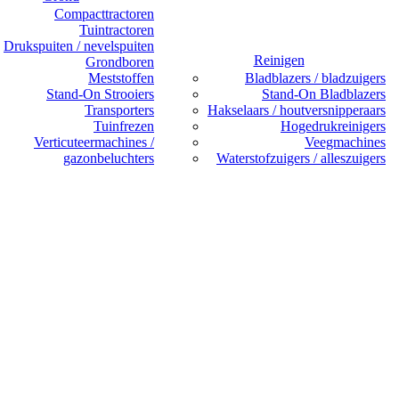
Compacttractoren
Tuintractoren
Drukspuiten / nevelspuiten
Reinigen
Grondboren
Meststoffen
Bladblazers / bladzuigers
Stand-On Strooiers
Stand-On Bladblazers
Transporters
Hakselaars / houtversnipperaars
Tuinfrezen
Hogedrukreinigers
Verticuteermachines /
Veegmachines
gazonbeluchters
Waterstofzuigers / alleszuigers