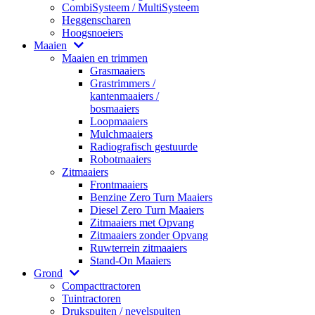
CombiSysteem / MultiSysteem
Heggenscharen
Hoogsnoeiers
Maaien
Maaien en trimmen
Grasmaaiers
Grastrimmers /
kantenmaaiers /
bosmaaiers
Loopmaaiers
Mulchmaaiers
Radiografisch gestuurde
Robotmaaiers
Zitmaaiers
Frontmaaiers
Benzine Zero Turn Maaiers
Diesel Zero Turn Maaiers
Zitmaaiers met Opvang
Zitmaaiers zonder Opvang
Ruwterrein zitmaaiers
Stand-On Maaiers
Grond
Compacttractoren
Tuintractoren
Drukspuiten / nevelspuiten