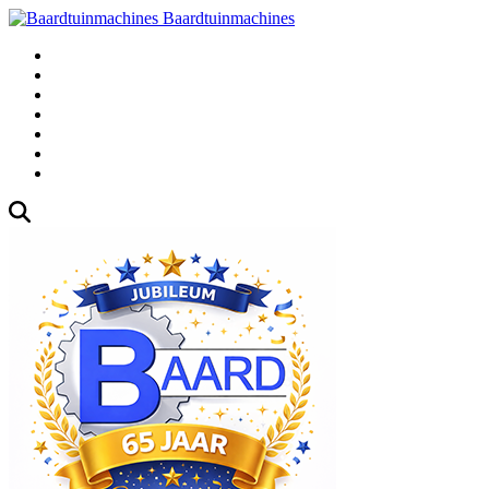
Baardtuinmachines
Fabrieksweg 3, 1271 AK Huizen
035-5235000
Gebruikte
Over Ons
Afspraak
Blog
Contact