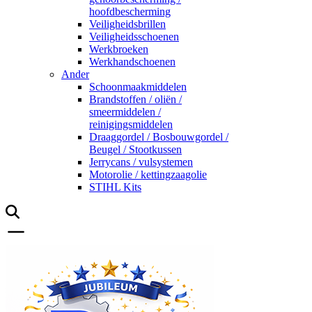
hoofdbescherming
Veiligheidsbrillen
Veiligheidsschoenen
Werkbroeken
Werkhandschoenen
Ander
Schoonmaakmiddelen
Brandstoffen / oliën /
smeermiddelen /
reinigingsmiddelen
Draaggordel / Bosbouwgordel /
Beugel / Stootkussen
Jerrycans / vulsystemen
Motorolie / kettingzaagolie
STIHL Kits