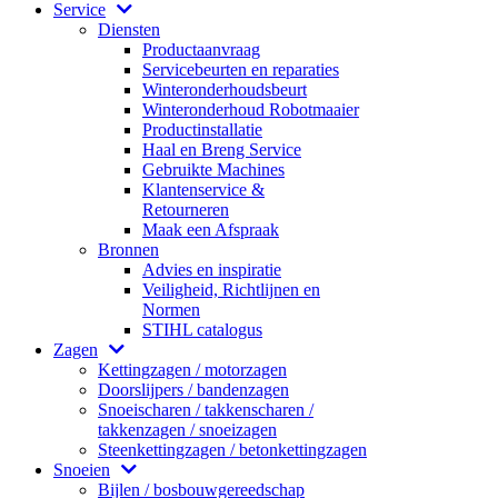
Service
Diensten
Productaanvraag
Servicebeurten en reparaties
Winteronderhoudsbeurt
Winteronderhoud Robotmaaier
Productinstallatie
Haal en Breng Service
Gebruikte Machines
Klantenservice &
Retourneren
Maak een Afspraak
Bronnen
Advies en inspiratie
Veiligheid, Richtlijnen en
Normen
STIHL catalogus
Zagen
Kettingzagen / motorzagen
Doorslijpers / bandenzagen
Snoeischaren / takkenscharen /
takkenzagen / snoeizagen
Steenkettingzagen / betonkettingzagen
Snoeien
Bijlen / bosbouwgereedschap