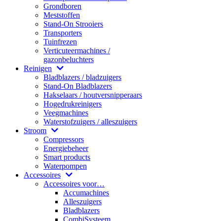
Grondboren
Meststoffen
Stand-On Strooiers
Transporters
Tuinfrezen
Verticuteermachines /
gazonbeluchters
Reinigen
Bladblazers / bladzuigers
Stand-On Bladblazers
Hakselaars / houtversnipperaars
Hogedrukreinigers
Veegmachines
Waterstofzuigers / alleszuigers
Stroom
Compressors
Energiebeheer
Smart products
Waterpompen
Accessoires
Accessoires voor…
Accumachines
Alleszuigers
Bladblazers
CombiSysteem