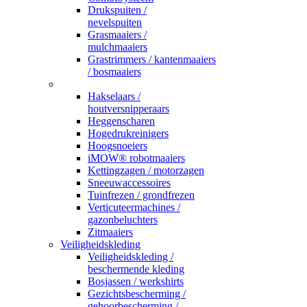
Drukspuiten /
nevelspuiten
Grasmaaiers /
mulchmaaiers
Grastrimmers / kantenmaaiers
/ bosmaaiers
_
Hakselaars /
houtversnipperaars
Heggenscharen
Hogedrukreinigers
Hoogsnoeiers
iMOW® robotmaaiers
Kettingzagen / motorzagen
Sneeuwaccessoires
Tuinfrezen / grondfrezen
Verticuteermachines /
gazonbeluchters
Zitmaaiers
Veiligheidskleding
Veiligheidskleding /
beschermende kleding
Bosjassen / werkshirts
Gezichtsbescherming /
gehoorbescherming /