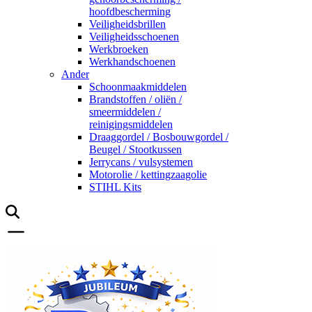
hoofdbescherming
Veiligheidsbrillen
Veiligheidsschoenen
Werkbroeken
Werkhandschoenen
Ander
Schoonmaakmiddelen
Brandstoffen / oliën /
smeermiddelen /
reinigingsmiddelen
Draaggordel / Bosbouwgordel /
Beugel / Stootkussen
Jerrycans / vulsystemen
Motorolie / kettingzaagolie
STIHL Kits