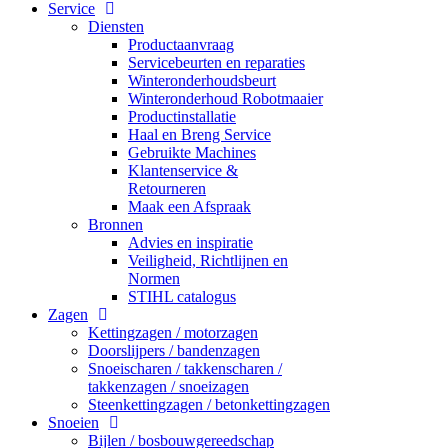
Service
Diensten
Productaanvraag
Servicebeurten en reparaties
Winteronderhoudsbeurt
Winteronderhoud Robotmaaier
Productinstallatie
Haal en Breng Service
Gebruikte Machines
Klantenservice &
Retourneren
Maak een Afspraak
Bronnen
Advies en inspiratie
Veiligheid, Richtlijnen en
Normen
STIHL catalogus
Zagen
Kettingzagen / motorzagen
Doorslijpers / bandenzagen
Snoeischaren / takkenscharen /
takkenzagen / snoeizagen
Steenkettingzagen / betonkettingzagen
Snoeien
Bijlen / bosbouwgereedschap