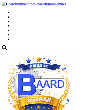
Baardtuinmachines
Fabrieksweg 3, 1271 AK Huizen
035-5235000
Gebruikte
Over Ons
Afspraak
Blog
Contact