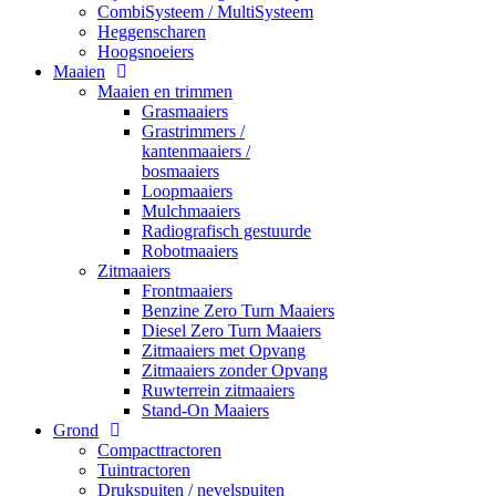
CombiSysteem / MultiSysteem
Heggenscharen
Hoogsnoeiers
Maaien
Maaien en trimmen
Grasmaaiers
Grastrimmers /
kantenmaaiers /
bosmaaiers
Loopmaaiers
Mulchmaaiers
Radiografisch gestuurde
Robotmaaiers
Zitmaaiers
Frontmaaiers
Benzine Zero Turn Maaiers
Diesel Zero Turn Maaiers
Zitmaaiers met Opvang
Zitmaaiers zonder Opvang
Ruwterrein zitmaaiers
Stand-On Maaiers
Grond
Compacttractoren
Tuintractoren
Drukspuiten / nevelspuiten