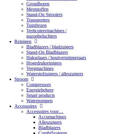
Grondboren
Meststoffen
Stand-On Strooiers
Transporters
Tuinfrezen
Verticuteermachines /
gazonbeluchters
Reinigen
Bladblazers / bladzuigers
Stand-On Bladblazers
Hakselaars / houtversnipperaars
Hogedrukreinigers
Veegmachines
Waterstofzuigers / alleszuigers
Stroom
Compressors
Energiebeheer
Smart products
Waterpompen
Accessoires
Accessoires voor…
Accumachines
Alleszuigers
Bladblazers
CombiSysteem