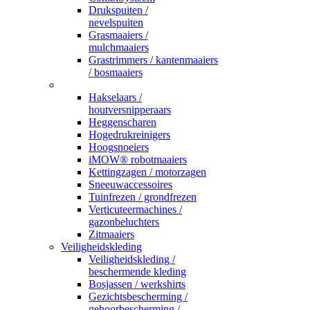
Drukspuiten /
nevelspuiten
Grasmaaiers /
mulchmaaiers
Grastrimmers / kantenmaaiers
/ bosmaaiers
_
Hakselaars /
houtversnipperaars
Heggenscharen
Hogedrukreinigers
Hoogsnoeiers
iMOW® robotmaaiers
Kettingzagen / motorzagen
Sneeuwaccessoires
Tuinfrezen / grondfrezen
Verticuteermachines /
gazonbeluchters
Zitmaaiers
Veiligheidskleding
Veiligheidskleding /
beschermende kleding
Bosjassen / werkshirts
Gezichtsbescherming /
gehoorbescherming /