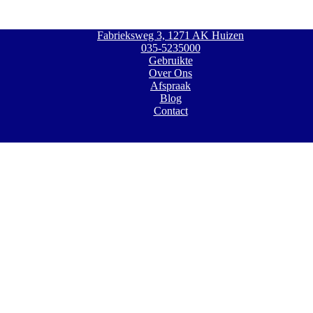
Fabrieksweg 3, 1271 AK Huizen
035-5235000
Gebruikte
Over Ons
Afspraak
Blog
Contact