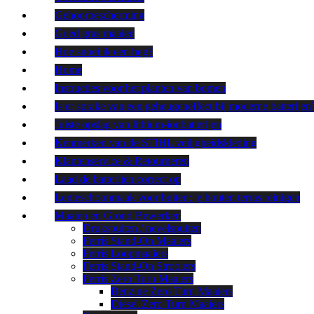
Gehoorbescherming
Goed gras maaien
Hoe snoei ik een heg?
Home
Instructies voor het planten van bomen
Is er sprake van een geheugeneffect bij moderne batterijen
Juiste opslag van lithium-ionbatterijen
Kenmerken van de STIHL veiligheidskleding
Klantenservice & Retourneren
Laad de batterijen correct op
Lenteschoonmaak voor buiten: je houten terras reinigen
Maaien en Grond Bewerken
Drukspuiten / nevelspuiten
Ferris Stand-On Maaiers
Ferris Loopmaaiers
Ferris Stand-On Strooiers
Ferris Zero Turn Maaiers
Benzine Zero Turn Maaiers
Diesel Zero Turn Maaiers