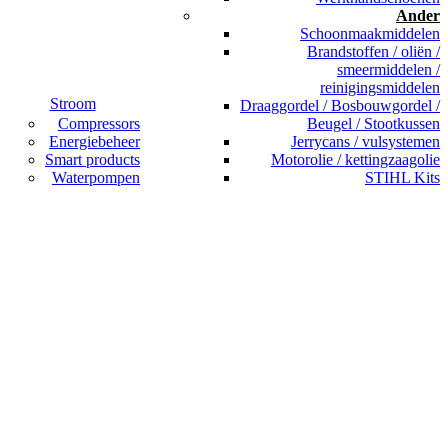
Ander
Schoonmaakmiddelen
Brandstoffen / oliën /
smeermiddelen /
reinigingsmiddelen
Stroom
Draaggordel / Bosbouwgordel /
Compressors
Beugel / Stootkussen
Energiebeheer
Jerrycans / vulsystemen
Smart products
Motorolie / kettingzaagolie
Waterpompen
STIHL Kits