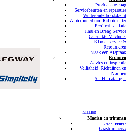
Productaanvraag
Servicebeurten en reparaties
Winteronderhoudsbeurt
Winteronderhoud Robotmaaier
Productinstallatie
Haal en Breng Service
Gebruikte Machines
Klantenservice &
Retourneren
Maak een Afspraak
Bronnen
Advies en inspiratie
Veiligheid, Richtlijnen en
Normen
STIHL catalogus
Maaien
Maaien en trimmen
Grasmaaiers
Grastrimmers /