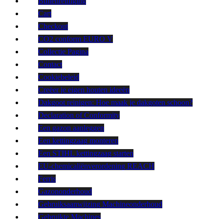
Buitenreiniging
Cart
Checkout
CO2 conform EURO V
Collectie Pagina
Contact
Cookiebeleid
Creëer je eigen houten ideeën
Dakgoot reinigen: Hoe maak je dakgoten schoon?
Declaration of Conformity
Een gazon aanleggen
Een kettingzaag monteren
Een STIHL kettingzaag starten
EU-chemicaliënverordening REACH
Ferris
Gazononderhoud
Gebruiksaanwijzing Machineonderhoud
Gebruikte Machines