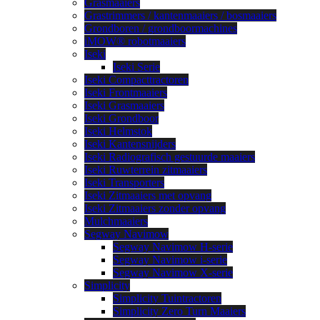
Grasmaaiers
Grastrimmers / kantenmaaiers / bosmaaiers
Grondboren / grondboormachines
iMOW® robotmaaiers
Iseki
Iseki Serie
Iseki Compacttractoren
Iseki Frontmaaiers
Iseki Grasmaaiers
Iseki Grondboor
Iseki Helmstok
Iseki Kantensnijders
Iseki Radiografisch gestuurde maaiers
Iseki Ruwterrein zitmaaiers
Iseki Transporters
Iseki Zitmaaiers met opvang
Iseki Zitmaaiers zonder opvang
Mulchmaaiers
Segway Navimow
Segway Navimow H-serie
Segway Navimow i-serie
Segway Navimow X-serie
Simplicity
Simplicity Tuintractoren
Simplicity Zero Turn Maaiers