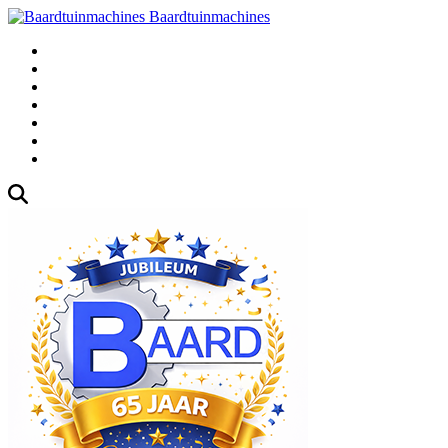
Baardtuinmachines
Fabrieksweg 3, 1271 AK Huizen
035-5235000
Gebruikte
Over Ons
Afspraak
Blog
Contact