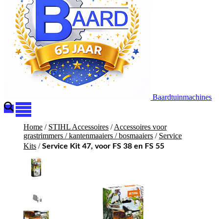
Baardtuinmachines
Home
/
STIHL Accessoires
/
Accessoires voor
grastrimmers / kantenmaaiers / bosmaaiers
/
Service
Kits
/
Service Kit 47, voor FS 38 en FS 55