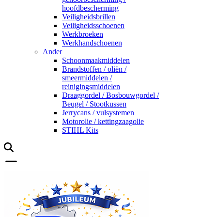
hoofdbescherming
Veiligheidsbrillen
Veiligheidsschoenen
Werkbroeken
Werkhandschoenen
Ander
Schoonmaakmiddelen
Brandstoffen / oliën /
smeermiddelen /
reinigingsmiddelen
Draaggordel / Bosbouwgordel /
Beugel / Stootkussen
Jerrycans / vulsystemen
Motorolie / kettingzaagolie
STIHL Kits