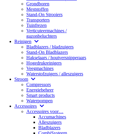
Grondboren
Meststoffen
Stand-On Strooiers
Transporters
Tuinfrezen
Verticuteermachines /
gazonbeluchters
Reinigen
Bladblazers / bladzuigers
Stand-On Bladblazers
Hakselaars / houtversnipperaars
Hogedrukreinigers
Veegmachines
Waterstofzuigers / alleszuigers
Stroom
Compressors
Energiebeheer
Smart products
Waterpompen
Accessoires
Accessoires voor…
Accumachines
Alleszuigers
Bladblazers
CombiSysteem