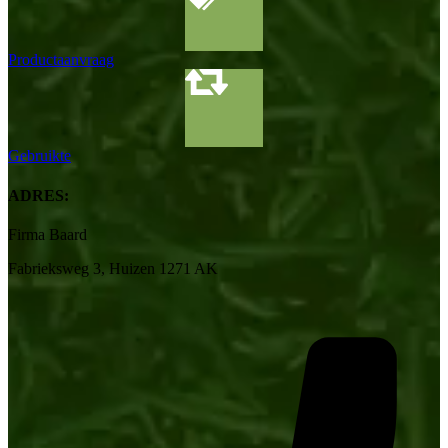
Productaanvraag
Gebruikte
ADRES:
Firma Baard
Fabrieksweg 3, Huizen 1271 AK