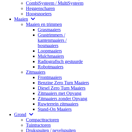
CombiSysteem / MultiSysteem
Heggenscharen
Hoogsnoeiers
Maaien
Maaien en trimmen
Grasmaaiers
Grastrimmers /
kantenmaaiers /
bosmaaiers
Loopmaaiers
Mulchmaaiers
Radiografisch gestuurde
Robotmaaiers
Zitmaaiers
Frontmaaiers
Benzine Zero Turn Maaiers
Diesel Zero Turn Maaiers
Zitmaaiers met Opvang
Zitmaaiers zonder Opvang
Ruwterrein zitmaaiers
Stand-On Maaiers
Grond
Compacttractoren
Tuintractoren
Drukspuiten / nevelspuiten