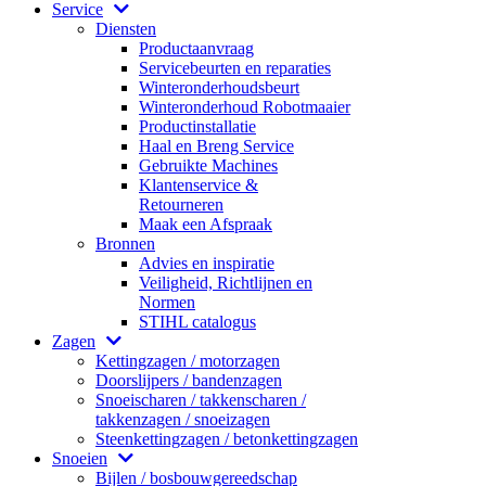
Service
Diensten
Productaanvraag
Servicebeurten en reparaties
Winteronderhoudsbeurt
Winteronderhoud Robotmaaier
Productinstallatie
Haal en Breng Service
Gebruikte Machines
Klantenservice &
Retourneren
Maak een Afspraak
Bronnen
Advies en inspiratie
Veiligheid, Richtlijnen en
Normen
STIHL catalogus
Zagen
Kettingzagen / motorzagen
Doorslijpers / bandenzagen
Snoeischaren / takkenscharen /
takkenzagen / snoeizagen
Steenkettingzagen / betonkettingzagen
Snoeien
Bijlen / bosbouwgereedschap