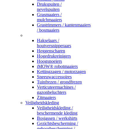
Drukspuiten /
nevelspuiten
Grasmaaiers /
mulchmaaiers
Grastrimmers / kantenmaaiers
/ bosmaaiers
_
Hakselaars /
houtversnipperaars
Heggenscharen
Hogedrukreinigers
Hoogsnoeiers
iMOW® robotmaaiers
Kettingzagen / motorzagen
Sneeuwaccessoires
Tuinfrezen / grondfrezen
Verticuteermachines /
gazonbeluchters
Zitmaaiers
Veiligheidskleding
Veiligheidskleding /
beschermende kleding
Bosjassen / werkshirts
Gezichtsbescherming /
gehoorbescherming /